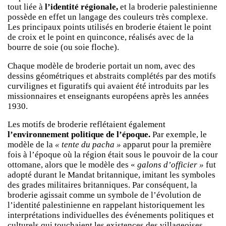
tout liée à
l’identité régionale,
et la broderie palestinienne
possède en effet un langage des couleurs très complexe.
Les principaux points utilisés en broderie étaient le point
de croix et le point en quinconce, réalisés avec de la
bourre de soie (ou soie floche).
Chaque modèle de broderie portait un nom, avec des
dessins géométriques et abstraits complétés par des motifs
curvilignes et figuratifs qui avaient été introduits par les
missionnaires et enseignants européens après les années
1930.
Les motifs de broderie reflétaient également
l’environnement politique de l’époque.
Par exemple, le
modèle de la
« tente du pacha »
apparut pour la première
fois à l’époque où la région était sous le pouvoir de la cour
ottomane, alors que le modèle des «
galons d’officier »
fut
adopté durant le Mandat britannique, imitant les symboles
des grades militaires britanniques. Par conséquent, la
broderie agissait comme un symbole de l’évolution de
l’identité palestinienne en rappelant historiquement les
interprétations individuelles des événements politiques et
culturels qui touchaient les existences des villageoises