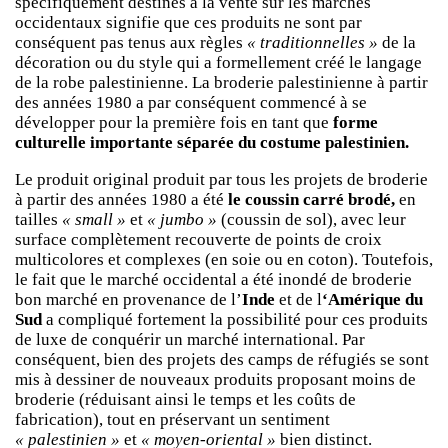
spécifiquement destinés à la vente sur les marchés
occidentaux signifie que ces produits ne sont par
conséquent pas tenus aux règles
« traditionnelles »
de la
décoration ou du style qui a formellement créé le langage
de la robe palestinienne. La broderie palestinienne à partir
des années 1980 a par conséquent commencé à se
développer pour la première fois en tant que
forme
culturelle importante séparée du costume palestinien.
Le produit original produit par tous les projets de broderie
à partir des années 1980 a été
le coussin carré brodé,
en
tailles
« small »
et
« jumbo »
(coussin de sol), avec leur
surface complètement recouverte de points de croix
multicolores et complexes (en soie ou en coton). Toutefois,
le fait que le marché occidental a été inondé de broderie
bon marché en provenance de l’
Inde
et de l
‘Amérique du
Sud
a compliqué fortement la possibilité pour ces produits
de luxe de conquérir un marché international. Par
conséquent, bien des projets des camps de réfugiés se sont
mis à dessiner de nouveaux produits proposant moins de
broderie (réduisant ainsi le temps et les coûts de
fabrication), tout en préservant un sentiment
« palestinien »
et
« moyen-oriental »
bien distinct.