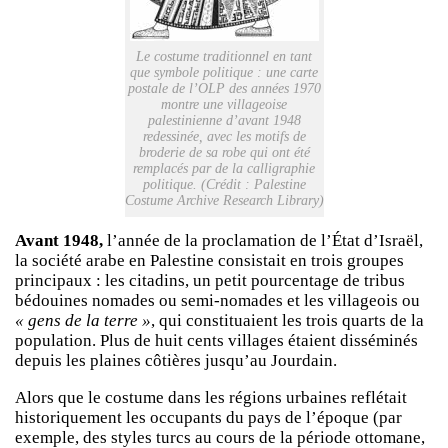
Le costume traditionnel en tant
que symbole politique : une carte
postale de l’OLP des années 1970
montre une villageoise
palestinienne d’avant 1948
redessinée, avec les motifs de
broderie de sa robe qui ont été
remplacés par de la calligraphie
politique. (Crédit : Palestine
Costume Archive Research Library)
Avant 1948,
l’année de la proclamation de l’État d’Israël,
la société arabe en Palestine consistait en trois groupes
principaux : les citadins, un petit pourcentage de tribus
bédouines nomades ou semi-nomades et les villageois ou
« gens de la terre »
, qui constituaient les trois quarts de la
population. Plus de huit cents villages étaient disséminés
depuis les plaines côtières jusqu’au Jourdain.
Alors que le costume dans les régions urbaines reflétait
historiquement les occupants du pays de l’époque (par
exemple, des styles turcs au cours de la période ottomane,