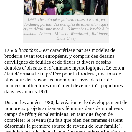
1996. Des réfugiées palestiniennes à Kerak, en
Jordanie, portant des exemples de robes islamiques
et (en détail) une robe à « 6 branches » brodée à la
machine. (Photo : Michelle Woodward ; Baltimore,
États-Unis)
La
« 6 branches »
est caractérisée par ses modèles de
broderie avant tout européens, y compris des dessins
curvilignes de feuilles et de fleurs et divers dessins
doubles d’oiseaux et d’animaux mythologiques. Le coton
était déormais le fil préféré pour la broderie, une fois de
plus pour des raisons économiques, avec des fils de
nuances multicolores qui étaient devenus très populaires
dans les années 1970.
Durant les années 1980, la création et le développement de
nombreux projets artisanaux féminins dans de nombreux
camps de réfugiés palestiniens, en tant que façon de
compléter le revenu (du fait que bien des femmes étaient
désormais la première source de revenu de leur famille),
produisit le style shawal, que l’on peut voir sur l’enfant au