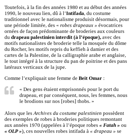
Toutefois, à la fin des années 1980 et au début des années
1990, le nouveau lien, dû à l’
Intifada
, du costume
traditionnel avec le nationalisme produisit désormais, pour
une période limitée, des «
robes drapeaux »
évocatrices
ornées de façon prédominante de broderies aux couleurs
du
drapeau palestinien interdit (à l’époque),
avec des
motifs nationalistes de broderie telle la mosquée du dôme
du Rocher, les motifs repris du keffieh à damier et des
cartes de la Palestine, de la calligraphie arabe et anglaise,
le tout intégré à la structure du pan de poitrine et des pans
latéraux verticaux de la jupe.
Comme l’expliquait une femme de
Beit Omar
:
« Des gens étaient emprisonnés pour le port du
drapeau, et par conséquent, nous, les femmes, nous
le brodions sur nos [robes] thobs. »
Alors que les
Archives du costume palestinien
possèdent
des exemples de robes à broderies politiques remontant
aux années 1970 (appelées à l’époque robes
« Fatah »
ou
« OLP »
), ces nouvelles robes intifada à
« drapeau »
se