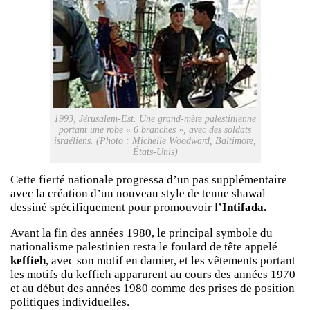
1993, Jérusalem-Est. Une grand-mère palestinienne
portant une robe « 6 branches », avec des soldats
israéliens. (Photo : Michelle Woodward, Baltimore,
États-Unis)
Cette fierté nationale progressa d’un pas supplémentaire
avec la création d’un nouveau style de tenue shawal
dessiné spécifiquement pour promouvoir l’
Intifada.
Avant la fin des années 1980, le principal symbole du
nationalisme palestinien resta le foulard de tête appelé
keffieh
, avec son motif en damier, et les vêtements portant
les motifs du keffieh apparurent au cours des années 1970
et au début des années 1980 comme des prises de position
politiques individuelles.