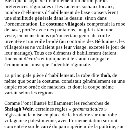
Bien que le style de l’habillement fût défini par les
préférences régionales et les facteurs sociaux locaux,
nombre d’éléments d’habillement de base conservèrent
une similitude générale dans le dessin, sinon dans
l’ornementation. Le
costume villageois
comprenait la robe
de base, portée avec des pantalons, un gilet et/ou une
veste, en même temps qu’un certain genre de coiffe
inventée et un voile brodé (au contraire des Bédouines, les
villageoises ne voilaient pas leur visage, excepté le jour de
leur mariage). Tous ces éléments d’habillement étaient
finement décorés et indiquaient le statut conjugal et
économique ainsi que l’identité régionale.
La principale pièce d’habillement, la robe dite
thob,
de
même que pour le costume, consistait généralement en une
ample robe ornée de manches, et dont la coupe même
variait selon les régions.
Comme l’ont illustré brillamment les recherches de
Shelagh Weir
, certaines règles
« grammaticales »
régissaient la mise en place de la broderie sur une robe
villageoise palestinienne, avec l’ornementation surtout
concentrée sur le carré du pan supérieur de la poitrine, sur