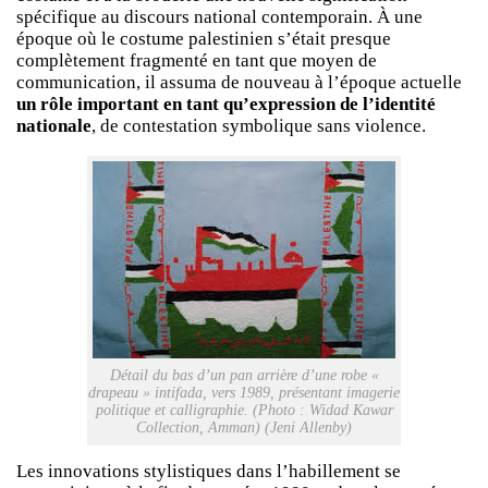
spécifique au discours national contemporain. À une
époque où le costume palestinien s’était presque
complètement fragmenté en tant que moyen de
communication, il assuma de nouveau à l’époque actuelle
un rôle important en tant qu’expression de l’identité
nationale
, de contestation symbolique sans violence.
Détail du bas d’un pan arrière d’une robe «
drapeau » intifada, vers 1989, présentant imagerie
politique et calligraphie. (Photo : Widad Kawar
Collection, Amman) (Jeni Allenby)
Les innovations stylistiques dans l’habillement se