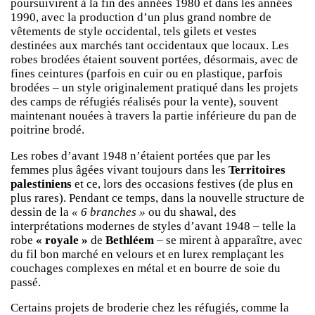
poursuivirent à la fin des années 1980 et dans les années
1990, avec la production d’un plus grand nombre de
vêtements de style occidental, tels gilets et vestes
destinées aux marchés tant occidentaux que locaux. Les
robes brodées étaient souvent portées, désormais, avec de
fines ceintures (parfois en cuir ou en plastique, parfois
brodées – un style originalement pratiqué dans les projets
des camps de réfugiés réalisés pour la vente), souvent
maintenant nouées à travers la partie inférieure du pan de
poitrine brodé.
Les robes d’avant 1948 n’étaient portées que par les
femmes plus âgées vivant toujours dans les
Territoires
palestiniens
et ce, lors des occasions festives (de plus en
plus rares). Pendant ce temps, dans la nouvelle structure de
dessin de la
« 6 branches »
ou du shawal, des
interprétations modernes de styles d’avant 1948 – telle la
robe
« royale »
de
Bethléem
– se mirent à apparaître, avec
du fil bon marché en velours et en lurex remplaçant les
couchages complexes en métal et en bourre de soie du
passé.
Certains projets de broderie chez les réfugiés, comme la