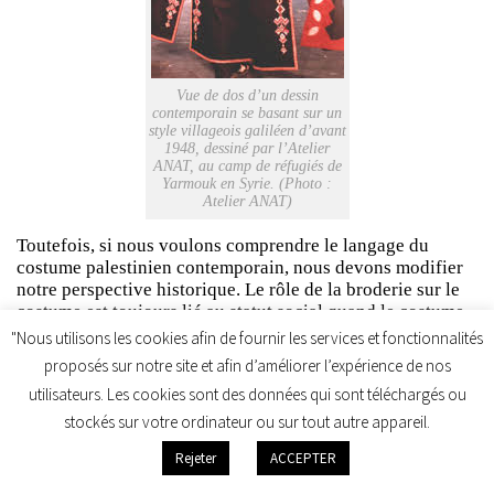
Vue de dos d’un dessin
contemporain se basant sur un
style villageois galiléen d’avant
1948, dessiné par l’Atelier
ANAT, au camp de réfugiés de
Yarmouk en Syrie. (Photo :
Atelier ANAT)
Toutefois, si nous voulons comprendre le langage du
costume palestinien contemporain, nous devons modifier
notre perspective historique. Le rôle de la broderie sur le
costume est toujours lié au statut social quand le costume
est porté, mais le passage à la production professionnelle
"Nous utilisons les cookies afin de fournir les services et fonctionnalités
le marque désormais comme un signe de richesse, mais
proposés sur notre site et afin d’améliorer l’expérience de nos
dans un sens différent. Alors que l’identification régionale
utilisateurs. Les cookies sont des données qui sont téléchargés ou
de la brodeuse peut toujours être révélée dans des détails
stockés sur votre ordinateur ou sur tout autre appareil.
plus fins, les critères stylistiques régionaux distincts ont
été remplacés par une caractérisation plus générale, alors
Rejeter
ACCEPTER
que les styles non régionaux, comme le
« 6 branches »
et
le shawal sont aujourd’hui reconnus par les femmes