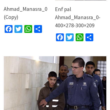
Ahmad_Manasra_0
Enf pal
(Copy)
Ahmad_Manasra_0-
400×278-300×209
Facebook
Twitter
WhatsApp
Partager
Facebook
Twitter
WhatsA
Parta