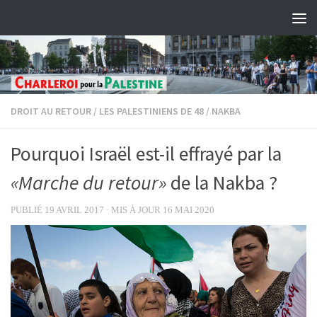
Skip to content
DROIT AU RETOUR
/
LES PALESTINIENS DE 48
/
NAKBA
Pourquoi Israël est-il effrayé par la
«Marche du retour»
de la Nakba ?
PUBLIÉ
19 AVRIL 2017
· MIS À JOUR
16 MAI 2020