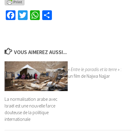
Facebook
Twitter
WhatsApp
Partager
VOUS AIMEREZ AUSSI...
« Entre le paradis et la terre »
:
un film de Najwa Najjar
La normalisation arabe avec
Israël est une nouvelle farce
douteuse de la politique
internationale