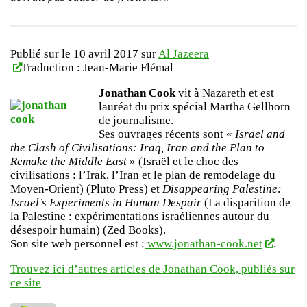
Publié sur le 10 avril 2017 sur
Al Jazeera
Traduction : Jean-Marie Flémal
Jonathan Cook
vit à Nazareth et est
lauréat du prix spécial Martha Gellhorn
de journalisme.
Ses ouvrages récents sont «
Israel and
the Clash of Civilisations: Iraq, Iran and the Plan to
Remake the Middle East
» (Israël et le choc des
civilisations : l’Irak, l’Iran et le plan de remodelage du
Moyen-Orient) (Pluto Press) et
Disappearing Palestine:
Israel’s Experiments in Human Despair
(La disparition de
la Palestine : expérimentations israéliennes autour du
désespoir humain) (Zed Books).
Son site web personnel est :
www.jonathan-cook.net
.
Trouvez ici d’autres articles de Jonathan Cook, publiés sur
ce site