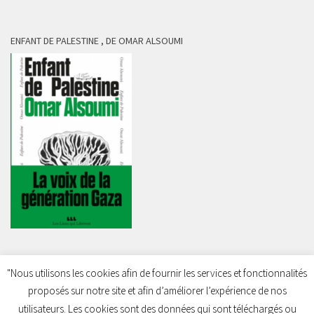
ENFANT DE PALESTINE , DE OMAR ALSOUMI
"Nous utilisons les cookies afin de fournir les services et fonctionnalités
proposés sur notre site et afin d’améliorer l’expérience de nos
Charleroi Pour la Palestine © 2026. Tous droits réservés.
utilisateurs. Les cookies sont des données qui sont téléchargés ou