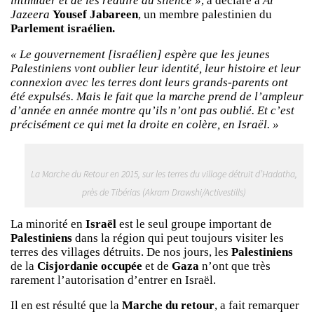
intimider et de les réduire au silence »
, a déclaré à
Al
Jazeera
Yousef Jabareen
, un membre palestinien du
Parlement israélien.
« Le gouvernement [israélien] espère que les jeunes
Palestiniens vont oublier leur identité, leur histoire et leur
connexion avec les terres dont leurs grands-parents ont
été expulsés. Mais le fait que la marche prend de l’ampleur
d’année en année montre qu’ils n’ont pas oublié. Et c’est
précisément ce qui met la droite en colère, en Israël. »
La Marche du Retour en 2015, sur les terres du village détruit d’Hadatha,
près de Tibérias (Akram Drawshi/Activestills)
La minorité en
Israël
est le seul groupe important de
Palestiniens
dans la région qui peut toujours visiter les
terres des villages détruits. De nos jours, les
Palestiniens
de la
Cisjordanie occupée
et de
Gaza
n’ont que très
rarement l’autorisation d’entrer en Israël.
Il en est résulté que la
Marche du retour
, a fait remarquer