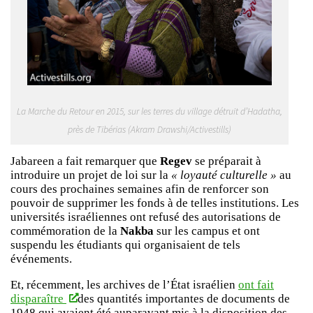
La Marche du Retour en 2015, sur les terres du village détruit d’Hadatha,
près de Tibérias (Akram Drawshi/Activestills)
Jabareen a fait remarquer que
Regev
se préparait à
introduire un projet de loi sur la
« loyauté culturelle »
au
cours des prochaines semaines afin de renforcer son
pouvoir de supprimer les fonds à de telles institutions. Les
universités israéliennes ont refusé des autorisations de
commémoration de la
Nakba
sur les campus et ont
suspendu les étudiants qui organisaient de tels
événements.
Et, récemment, les archives de l’État israélien
ont fait
disparaître
des quantités importantes de documents de
1948 qui avaient été auparavant mis à la disposition des