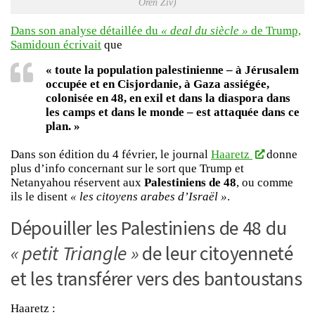
Oren Ziv)
Dans son analyse détaillée du
« deal du siècle »
de Trump,
Samidoun écrivait
que
« toute la population palestinienne – à Jérusalem
occupée et en Cisjordanie, à Gaza assiégée,
colonisée en 48, en exil et dans la diaspora dans
les camps et dans le monde – est attaquée dans ce
plan. »
Dans son édition du 4 février, le journal
Haaretz
donne
plus d’info concernant sur le sort que Trump et
Netanyahou réservent aux
Palestiniens de 48
, ou comme
ils le disent
« les citoyens arabes d’Israël »
.
Dépouiller les Palestiniens de 48 du
« petit Triangle »
de leur citoyenneté
et les transférer vers des bantoustans
Haaretz :