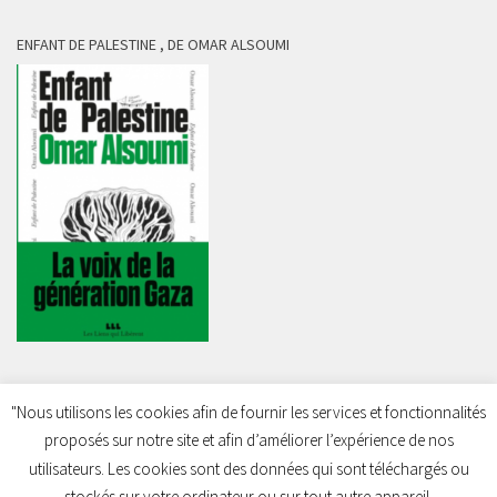
ENFANT DE PALESTINE , DE OMAR ALSOUMI
"Nous utilisons les cookies afin de fournir les services et fonctionnalités
proposés sur notre site et afin d’améliorer l’expérience de nos
Charleroi Pour la Palestine © 2026. Tous droits réservés.
utilisateurs. Les cookies sont des données qui sont téléchargés ou
stockés sur votre ordinateur ou sur tout autre appareil.