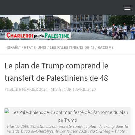
Skip to content
"ISRAËL"
/
ETATS-UNIS
/
LES PALESTINIENS DE 48
/
RACISME
Le plan de Trump comprend le
transfert de Palestiniens de 48
PUBLIÉ
6 FÉVRIER 2020
· MIS À JOUR
1 AVRIL 2020
Plus de 2000 Palestiniens ont protesté contre le plan de Trump dans la
ville de Baqa al-Gharbiyye, le 1er février 2020 (via 972Mag – Photo :