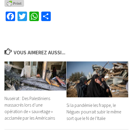
Facebook
Twitter
WhatsApp
Partager
VOUS AIMEREZ AUSSI...
Nuseirat : Des Palestiniens
massacrés lors d’une
Si la pandémie les frappe, le
opération de « sauvetage »
Néguev pourrait subir le même
acclamée par les Américains
sort que le N de l’Italie