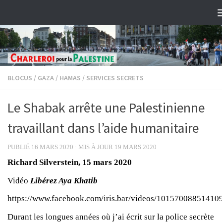
Skip to content
BLOCUS
/
GAZA
/
HAMAS
/
SERVICES SECRETS
Le Shabak arrête une Palestinienne
travaillant dans l’aide humanitaire
PUBLIÉ
16 MARS 2020
· MIS À JOUR
19 MARS 2020
Richard Silverstein, 15 mars 2020
Vidéo
Libérez Aya Khatib
https://www.facebook.com/iris.bar/videos/10157008851410
Durant les longues années où j’ai écrit sur la police secrète