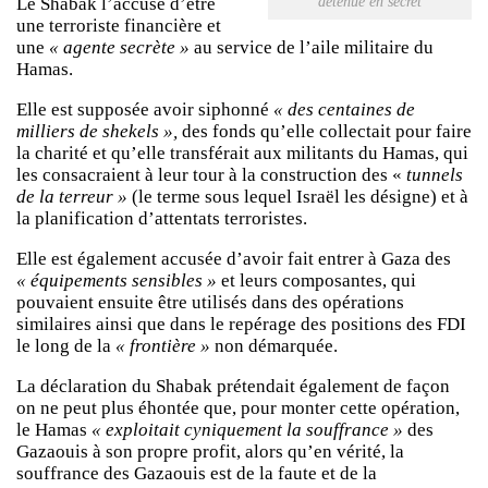
détenue en secret
Le Shabak l’accuse d’être
une terroriste financière et
une
« agente secrète »
au service de l’aile militaire du
Hamas.
Elle est supposée avoir siphonné
« des centaines de
milliers de shekels »,
des fonds qu’elle collectait pour faire
la charité et qu’elle transférait aux militants du Hamas, qui
les consacraient à leur tour à la construction des «
tunnels
de la terreur »
(le terme sous lequel Israël les désigne) et à
la planification d’attentats terroristes.
Elle est également accusée d’avoir fait entrer à Gaza des
« équipements sensibles »
et leurs composantes, qui
pouvaient ensuite être utilisés dans des opérations
similaires ainsi que dans le repérage des positions des FDI
le long de la
« frontière »
non démarquée.
La déclaration du Shabak prétendait également de façon
on ne peut plus éhontée que, pour monter cette opération,
le Hamas
« exploitait cyniquement la souffrance »
des
Gazaouis à son propre profit, alors qu’en vérité, la
souffrance des Gazaouis est de la faute et de la