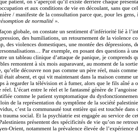
que patient, on s’aperçoit qu’il existe derrière chaque présenta
’occupation et aux conditions de vie en découlant, sans que cel
mière / manifeste de la consultation parce que, pour les gens, 
résomption de normalité ».
açon globale, on constate un sentiment d’infériorité lié à l’int
ppression, des humiliations, un retournement de la violence co
p, des violences domestiques, une montée des dépressions, d
ersonnalisations… Par exemple, en posant des questions à une 
tre un tableau clinique d’attaque de panique, je comprends qu
ubles remontent à six mois auparavant, au moment de la sortie
e, qu’elle découvre non pas comme un père réel, mais comme
 il était absent, et qui vit maintenant dans la maison comme 
s à regarder la télévision et à fumer, alors que le fils aîné a 
e réel. L’écart entre le réel et le fantasmé génère de l’angoiss
ntifiée comme le patient symptomatique du dysfonctionnement 
 loin de la représentation du symptôme de la société palestini
ividus, c’est la communauté tout entière qui est touchée dans ce
n trauma social. Et la psychiatrie est engagée au service de c
 Palestiniens présentent des spécificités de vie qu’on ne retrou
en-Orient, notamment la prévalence élevée de l’expérience de