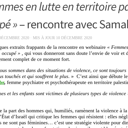
mmes en lutte en territoire p
pé »
– rencontre avec Sama
DÉCEMBRE 2020
· MIS À JOUR
10 DÉCEMBRE 2020
ques extraits frappants de la rencontre en webinaire
« Femmes e
n occupé »
, qui vous donneront sans doute l’envie de voir et 
rement complet de ce moment fort.
us sommes dans des situations de violence, ce sont toujours l
us touchés et qui souffrent le plus
. » C’est ainsi que débute l
br
,
femme psychiatre et psychothérapeute en territoire palesti
es et les enfants sont victimes de plusieurs types de violence 
e la part des hommes qui, humiliés, ramènent la violence à la 
’État d’Israël qui critique les femmes qui résistent : elles négl
es ne sont pas féminines… c’est une stratégie violente pour dim