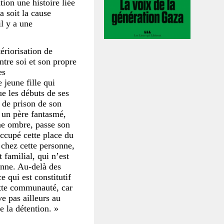
tion une histoire liée
a soit la cause
il y a une
ériorisation de
ntre soi et son propre
es
jeune fille qui
e les débuts de ses
 de prison de son
 un père fantasmé,
une ombre, passe son
occupé cette place du
e chez cette personne,
familial, qui n’est
enne. Au-delà des
 qui est constitutif
ette communauté, car
ve pas ailleurs au
 la détention. »