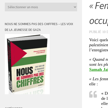
« Fe
Archives
occu
NOUS NE SOMMES PAS DES CHIFFRES – LES VOIX
DE LA JEUNESSE DE GAZA
PUBLIÉ
10 
Voici quel
palestinie
l’enregist
« Quand no
sont les pl
Samah Ja
« Les femm
elle :
« D
de l
ell