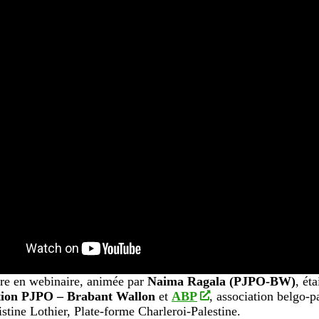
re en webinaire, animée par
Naima Ragala (PJPO-BW)
, ét
tion PJPO – Brabant Wallon
et
ABP
, association belgo-p
stine Lothier, Plate-forme Charleroi-Palestine.