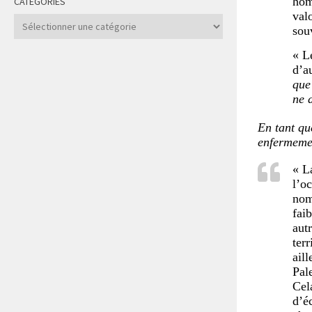
hom
CATÉGORIES
val
Catégories
sou
« L
d’a
que
ne 
En tant qu
enfermemen
« L
l’o
nom
fai
aut
terr
ail
Pal
Cel
d’é