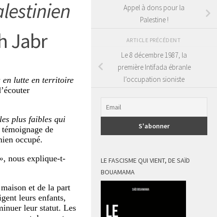
alestinien
Appel à dons pour la
Palestine !
h Jabr
ARTICLE PRÉCÉDENT
Le 8 décembre 1987, la
première Intifada ébranle
l’occupation sioniste
n lutte en territoire
d’écouter
es plus faibles qui
e témoignage de
nien occupé.
»
, nous explique-t-
LE FASCISME QUI VIENT, DE SAÏD
BOUAMAMA
maison et de la part
igent leurs enfants,
inuer leur statut. Les