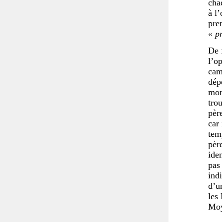
cha
à l
pre
« p
De f
l’o
cam
dép
mon
tro
pèr
car
temp
pèr
ide
pas
ind
d’u
les
Moy