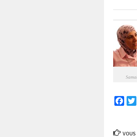
Sama
Fa
VOUS 