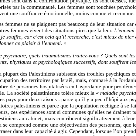
mes sont dans la confrontation physique, ils sont blessés, tué
orisés par la communauté. Les femmes sont touchées psychol
vent une souffrance émotionnelle, moins connue et reconnue.
es femmes ne se plaignent pas beaucoup de leur situation car 
utres femmes vivent des situations pires que la leur.
L’ennemi 
 je souffre, car c’est cela qu’il recherche, c’est mieux de nier
donner ce plaisir à l’ennemi. »
e psychiatre, quels traumatismes traitez-vous ? Quels sont les 
ts, physiques et psychologiques successifs, dont souffrent les
a plupart des Palestiniens subissent des troubles psychiques et
ccupation des territoires par Israël, mais, comparé à la Jordani
bre de personnes hospitalisées en Cisjordanie pour problèmes
ble. La société palestinienne tolère mieux la
« maladie psychia
res pays pour deux raisons : parce qu’il y a peu d’hôpitaux ps
itoires palestiniens et parce que la population rechigne à se fa
leurs, ces expériences sont si communes qu’elles ne drainent 
estiniens au cabinet, mais contribuent significativement à leur
a se comprend comme une objectivation des personnes, que les
craser dans leur capacité à agir. Cependant, lorsque l’on pren