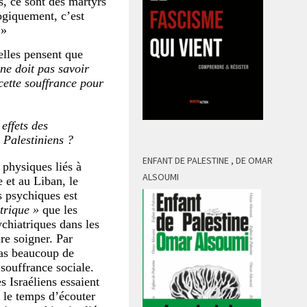
s, ce sont des martyrs
ogiquement, c’est
 »
elles pensent que
ne doit pas savoir
 cette souffrance pour
effets des
 Palestiniens ?
ENFANT DE PALESTINE , DE OMAR
 physiques liés à
ALSOUMI
e et au Liban, le
 psychiques est
trique »
que les
ychiatriques dans les
ire soigner. Par
pas beaucoup de
 souffrance sociale.
 Israéliens essaient
d le temps d’écouter