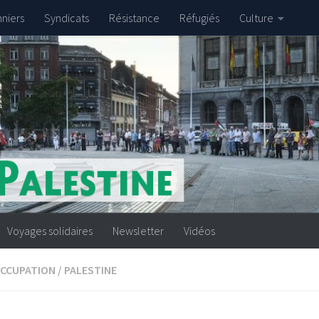
nniers
Syndicats
Résistance
Réfugiés
Culture
Voyages solidaires
Newsletter
Vidéos
CCUPATION
/
PALESTINE