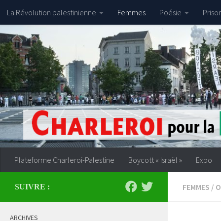
La Révolution palestinienne
Femmes
Poésie
Priso
Skip to content
Plateforme Charleroi-Palestine
Boycott « Israël »
Expo
FEMMES
/
O
SUIVRE :
ARCHIVES