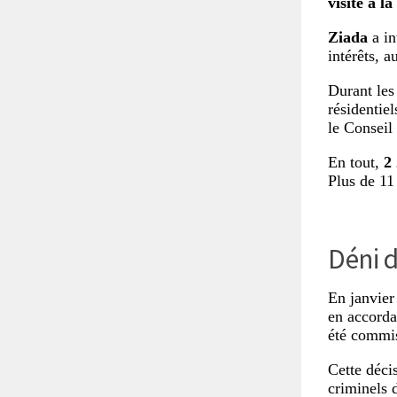
visite à la
Ziada
a in
intérêts, a
Durant les
résidentie
le Conseil
En tout,
2 
Plus de 11
Déni d
En janvier
en accorda
été commis
Cette déci
criminels 