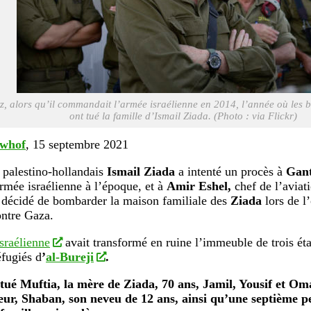
, alors qu’il commandait l’armée israélienne en 2014, l’année où les 
ont tué la famille d’Ismail Ziada. (Photo : via Flickr)
uwhof
, 15 septembre 2021
 palestino-hollandais
Ismail Ziada
a intenté un procès à
Gan
armée israélienne à l’époque, et à
Amir Eshel,
chef de l’avia
 décidé de bombarder la maison familiale des
Ziada
lors de l’
ntre Gaza.
israélienne
avait transformé en ruine l’immeuble de trois éta
fugiés d
’
al-Bureji
.
 tué Muftia, la mère de Ziada, 70 ans, Jamil, Yousif et Oma
sœur, Shaban, son neveu de 12 ans, ainsi qu’une septième p