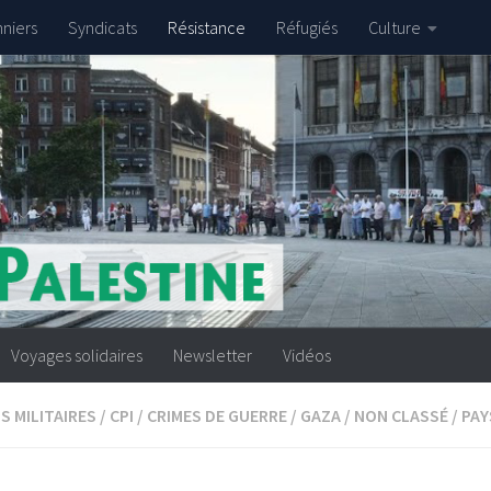
nniers
Syndicats
Résistance
Réfugiés
Culture
Voyages solidaires
Newsletter
Vidéos
S MILITAIRES
/
CPI
/
CRIMES DE GUERRE
/
GAZA
/
NON CLASSÉ
/
PAY