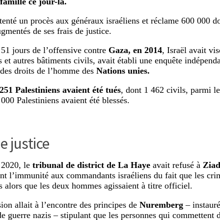
 famille ce jour-là.
tenté un procès aux généraux israéliens et réclame 600 000 d
ugmentés de ses frais de justice.
 51 jours de l’offensive contre
Gaza, en 2014
, Israël avait v
ls et autres bâtiments civils, avait établi une enquête indépe
 des droits de l’homme des
Nations unies.
251 Palestiniens avaient été tués
, dont 1 462 civils, parmi l
 000 Palestiniens avaient été blessés.
e justice
 2020, le
tribunal de district de La Haye
avait refusé à
Zia
nt l’immunité aux commandants israéliens du fait que les cri
 alors que les deux hommes agissaient à titre officiel.
sion allait à l’encontre des principes de
Nuremberg
– instauré
de guerre nazis – stipulant que les personnes qui commettent 