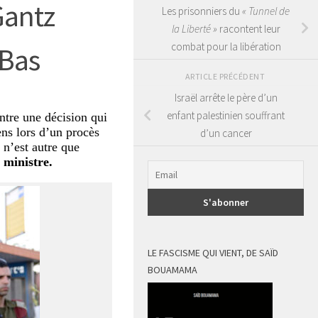
Gantz
Les prisonniers du
« Tunnel de
la Liberté »
racontent leur
combat pour la libération
-Bas
ARTICLE PRÉCÉDENT
Israël arrête le père d’un
enfant palestinien souffrant
ntre une décision qui
ns lors d’un procès
d’un cancer
n’est autre que
 ministre.
LE FASCISME QUI VIENT, DE SAÏD
BOUAMAMA