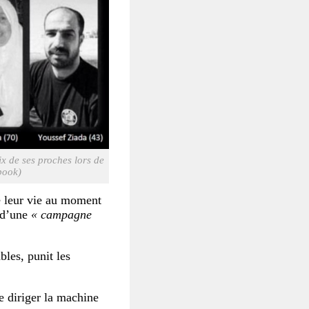
ix de ses proches lors de
book)
e leur vie au moment
 d’une
« campagne
bles, punit les
 diriger la machine