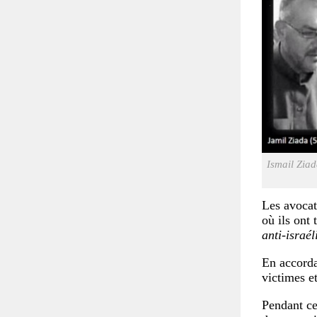
Ismail Ziad
Les avocat
où ils ont 
anti-israél
En accorda
victimes e
Pendant ce