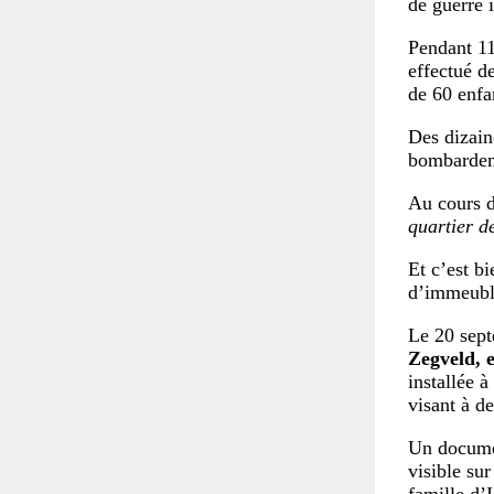
de guerre i
Pendant 11
effectué d
de 60 enfa
Des dizain
bombardeme
Au cours d
quartier d
Et c’est b
d’immeuble
Le 20 sept
Zegveld, 
installée à
visant à d
Un docume
visible su
famille d’