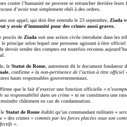
mes contre l’humanité ne peuvent se retrancher derrière leurs f
’excuse d’avoir tout simplement obéi à des ordres.
dans son appel, qui doit être entendu le 23 septembre,
Ziada v
eut y avoir d’immunité pour des crimes aussi graves.
e procès de
Ziada
soit une action civile introduite dans les t
 le principe selon lequel une personne agissant à titre officiel
e devoir rendre des comptes est toutefois reconnu aujourd’hui
al.
le, le
Statut de Rome
, autrement dit le document fondateur 
nale
, confirme «
la non-pertinence de l’action à titre officiel 
autres hauts responsables gouvernementaux.
ffirme que le fait d’exercer une fonction officielle
« n’exempt
e sa responsabilité dans un crime »
ni ne constituera une rais
 moindre châtiment en cas de condamnation.
le
Statut de Rome
établit qu’un commandant militaire «
ser
e »
des crimes
« commis par les forces placées sous son co
fectifs ».