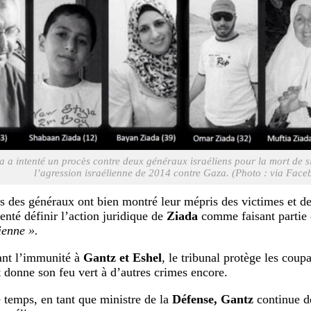
a a intenté un procès contre deux généraux israéliens pour la mort de s
l’agression israélienne de 2014 contre Gaza. (Photo : via Face
s des généraux ont bien montré leur mépris des victimes et d
tenté définir l’action juridique de
Ziada
comme faisant partie
ienne ».
nt l’immunité à
Gantz et Eshel
, le tribunal protège les coupa
t donne son feu vert à d’autres crimes encore.
 temps, en tant que ministre de la
Défense, Gantz
continue de