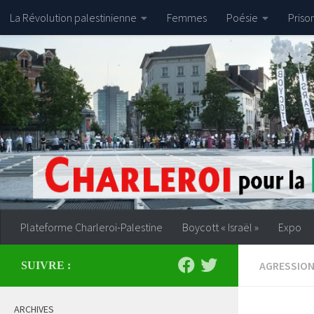
La Révolution palestinienne
Femmes
Poésie
Priso
Skip to content
Plateforme Charleroi-Palestine
Boycott « Israël »
Expo
AGRESSION
SUIVRE :
ARCHIVES