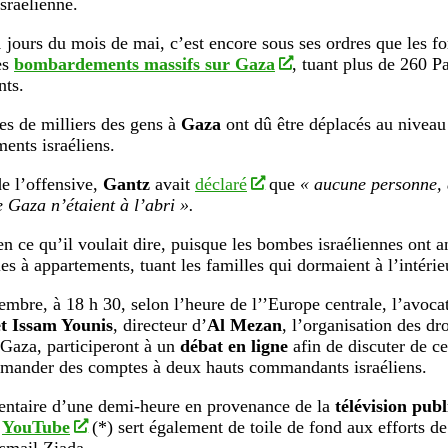
sraélienne.
 jours du mois de mai, c’est encore sous ses ordres que les fo
es
bombardements massifs sur Gaza
, tuant plus de 260 Pa
nts.
es de milliers des gens à
Gaza
ont dû être déplacés au niveau 
nts israéliens.
e l’offensive,
Gantz
avait
déclaré
que
« aucune personne,
e Gaza n’étaient à l’abri ».
ien ce qu’il voulait dire, puisque les bombes israéliennes ont 
s à appartements, tuant les familles qui dormaient à l’intéri
embre, à 18 h 30, selon l’heure de l’’Europe centrale, l’avoc
et Issam Younis
, directeur d’
Al Mezan
, l’organisation des d
 Gaza, participeront à un
débat en ligne
afin de discuter de ce
emander des comptes à deux hauts commandants israéliens.
ntaire d’une demi-heure en provenance de la
télévision pub
r
YouTube
(*) sert également de toile de fond aux efforts de 
Ismail Ziada.