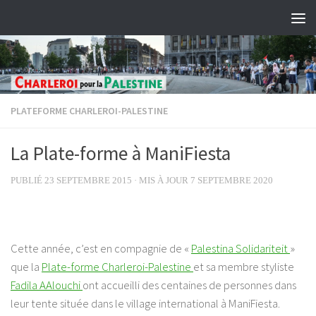
Skip to content
PLATEFORME CHARLEROI-PALESTINE
La Plate-forme à ManiFiesta
PUBLIÉ
23 SEPTEMBRE 2015
· MIS À JOUR
7 SEPTEMBRE 2020
Cette année, c’est en compagnie de
«
Palestina Solidariteit
»
que la
Plate-forme Charleroi-Palestine
et sa membre styliste
Fadila AAlouchi
ont accueilli des centaines de personnes dans
leur tente située dans
le village international à ManiFiesta.