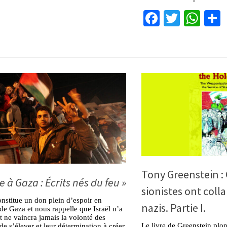
Facebook
Twitter
Wha
Tony Greenstein :
 à Gaza : Écrits nés du feu »
sionistes ont coll
onstitue un don plein d’espoir en
nazis. Partie I.
e Gaza et nous rappelle que Israël n’a
t ne vaincra jamais la volonté des
Le livre de Greenstein plon
de s’élever et leur détermination à créer