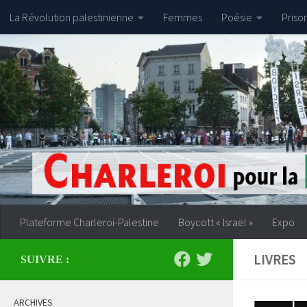
La Révolution palestinienne
Femmes
Poésie
Priso
Skip to content
Plateforme Charleroi-Palestine
Boycott « Israël »
Expo
LIVRES
SUIVRE :
ARCHIVES