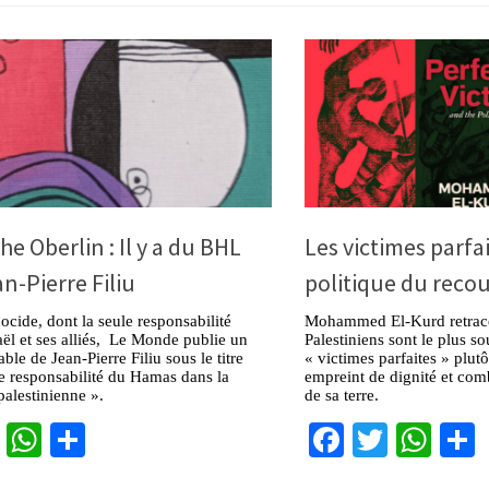
he Oberlin : Il y a du BHL
Les victimes parfai
n-Pierre Filiu
politique du reco
ocide, dont la seule responsabilité
Mohammed El-Kurd retrace 
raël et ses alliés, Le Monde publie un
Palestiniens sont le plus s
able de Jean-Pierre Filiu sous le titre
« victimes parfaites » plut
e responsabilité du Hamas dans la
empreint de dignité et comb
palestinienne ».
de sa terre.
cebook
Twitter
WhatsApp
Partager
Facebook
Twitter
Wha