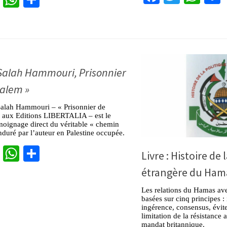
Salah Hammouri, Prisonnier
alem »
Salah Hammouri – « Prisonnier de
, aux Editions LIBERTALIA – est le
témoignage direct du véritable « chemin
nduré par l’auteur en Palestine occupée.
cebook
Twitter
WhatsApp
Partager
Livre : Histoire de 
étrangère du Ham
Les relations du Hamas ave
basées sur cinq principes 
ingérence, consensus, évite
limitation de la résistance 
mandat britannique.