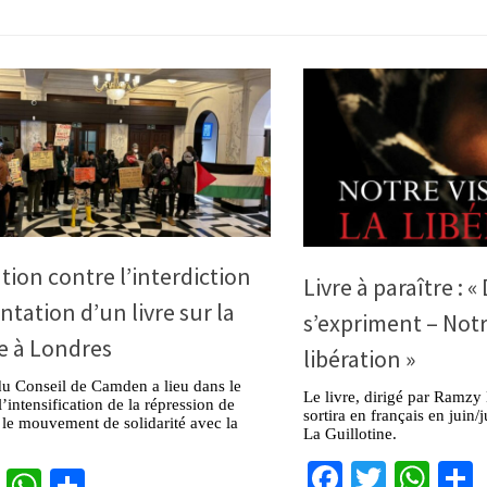
tion contre l’interdiction
Livre à paraître : 
ntation d’un livre sur la
s’expriment – Notr
e à Londres
libération »
du Conseil de Camden a lieu dans le
Le livre, dirigé par Ramzy
’intensification de la répression de
sortira en français en juin/
e le mouvement de solidarité avec la
La Guillotine.
Facebook
Twitter
Wha
cebook
Twitter
WhatsApp
Partager