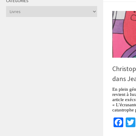
CATÉGORIES
Catégories
Christop
dans Jea
En plein gén
revient à Is
article exécr
« L’écrasant
catastrophe 
Fa