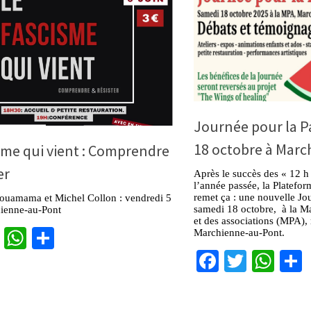
Journée pour la P
18 octobre à Mar
sme qui vient : Comprendre
er
Après le succès des « 12 h 
l’année passée, la Platefor
remet ça : une nouvelle Jou
ouamama et Michel Collon : vendredi 5
samedi 18 octobre, à la Ma
hienne-au-Pont
et des associations (MPA),
cebook
Twitter
WhatsApp
Partager
Marchienne-au-Pont.
Facebook
Twitter
Wha