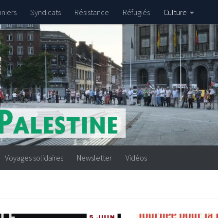
nniers
Syndicats
Résistance
Réfugiés
Culture
Voyages solidaires
Newsletter
Vidéos