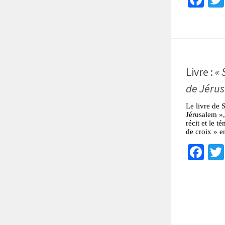
Livre :
« 
de Jérus
Le livre de 
Jérusalem »
récit et le 
de croix » e
Fa