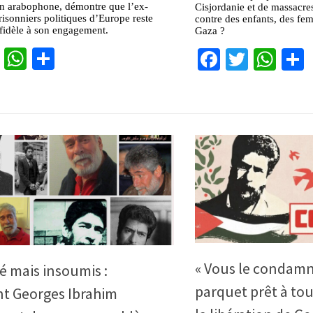
en arabophone, démontre que l’ex-
Cisjordanie et de massacres
isonniers politiques d’Europe reste
contre des enfants, des f
fidèle à son engagement.
Gaza ?
cebook
Twitter
WhatsApp
Partager
Facebook
Twitter
Wha
« Vous le condamne
 mais insoumis :
parquet prêt à to
 Georges Ibrahim