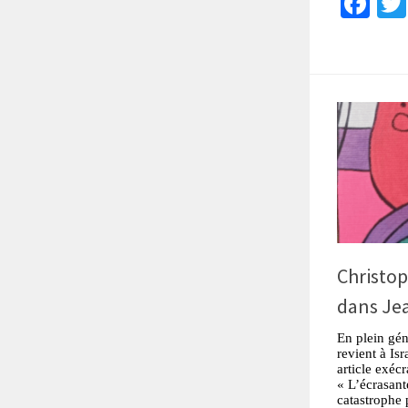
Fa
Christop
dans Jea
En plein gén
revient à Is
article exécr
« L’écrasant
catastrophe 