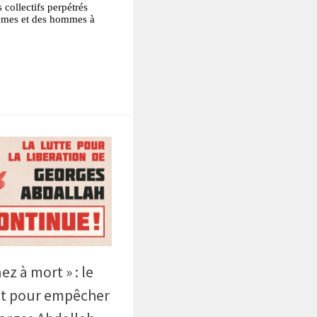
 collectifs perpétrés
emmes et des hommes à
tsApp
Partager
z à mort » : le
ut pour empêcher