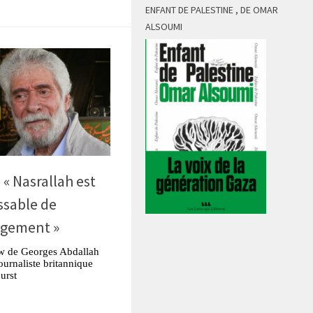
ENFANT DE PALESTINE , DE OMAR
ALSOUMI
 « Nasrallah est
ssable de
gagement »
ew de Georges Abdallah
journaliste britannique
urst
tsApp
Partager