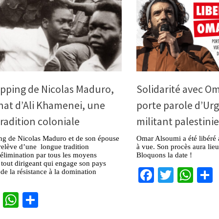
pping de Nicolas Maduro,
Solidarité avec O
inat d’Ali Khamenei, une
porte parole d’Urg
radition coloniale
militant palestini
ng de Nicolas Maduro et de son épouse
Omar Alsoumi a été libéré a
 relève d’une longue tradition
à vue. Son procès aura lieu
l’élimination par tous les moyens
Bloquons la date !
 tout dirigeant qui engage son pays
Facebook
Twitter
Wha
 de la résistance à la domination
cebook
Twitter
WhatsApp
Partager