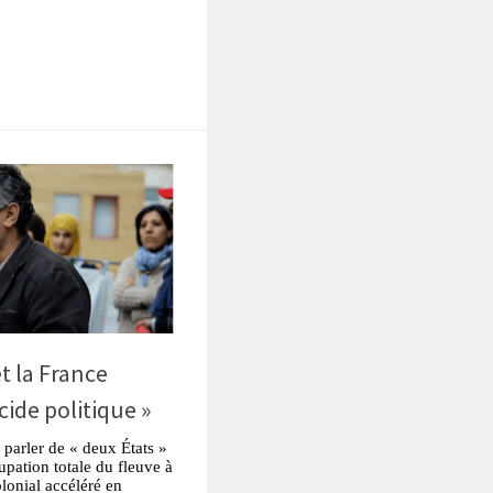
tsApp
Partager
et la France
cide politique »
 parler de « deux États »
upation totale du fleuve à
lonial accéléré en