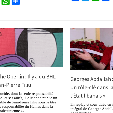
cebook
Twitter
WhatsApp
Partager
he Oberlin : Il y a du BHL
Georges Abdallah :
n-Pierre Filiu
un rôle-clé dans l
ocide, dont la seule responsabilité
l’État libanais »
raël et ses alliés, Le Monde publie un
able de Jean-Pierre Filiu sous le titre
En replay et sous-titrée en 
e responsabilité du Hamas dans la
intégral de Georges Abdalla
palestinienne ».
Al Mayadeen