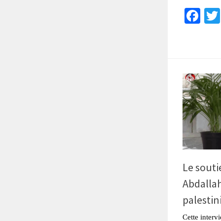
Fa
Le souti
Abdallah
palestin
Cette interv