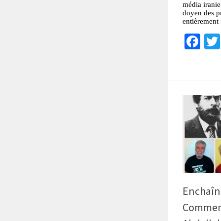
média irani
doyen des pr
entièrement 
Fa
Enchaîné
Comment