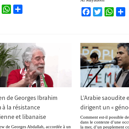
cebook
Twitter
WhatsApp
Partager
Facebook
Twitter
Wha
en de Georges Ibrahim
L’Arabie saoudite 
 à la résistance
dirigent un « géno
ienne et libanaise
Comment est-il possible de
dans le contexte d’une occ
iew de Georges Abdallah, accordée à un
la mer, d’un peuplement co