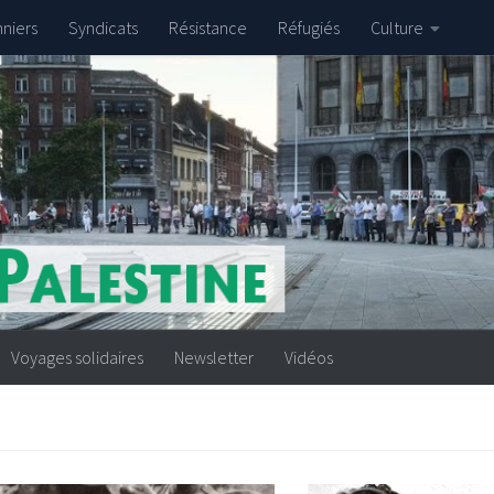
nniers
Syndicats
Résistance
Réfugiés
Culture
Voyages solidaires
Newsletter
Vidéos