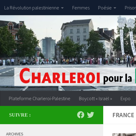
La Révolution palestinienne
Femmes
Poésie
Priso
Skip to content
Plateforme Charleroi-Palestine
Boycott « Israël »
Expo
FRANCE
SUIVRE :
ARCHIVES