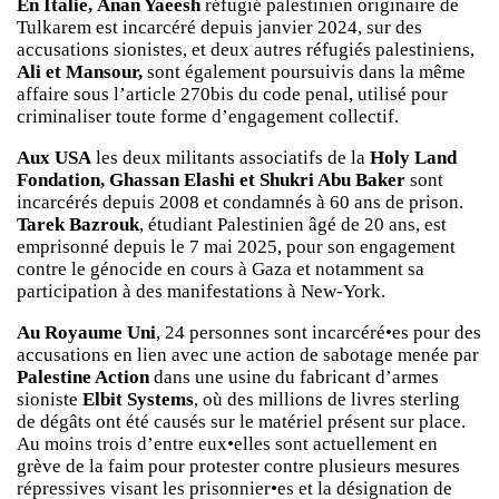
En Italie,
Anan Yaeesh
réfugié palestinien originaire de
Tulkarem est incarcéré depuis janvier 2024, sur des
accusations sionistes, et deux autres réfugiés palestiniens,
Ali et Mansour,
sont également poursuivis dans la même
affaire sous l’article 270bis du code penal, utilisé pour
criminaliser toute forme d’engagement collectif.
Aux USA
les deux militants associatifs de la
Holy Land
Fondation, Ghassan Elashi et Shukri Abu Baker
sont
incarcérés depuis 2008 et condamnés à 60 ans de prison.
Tarek Bazrouk
, étudiant Palestinien âgé de 20 ans, est
emprisonné depuis le 7 mai 2025, pour son engagement
contre le génocide en cours à Gaza et notamment sa
participation à des manifestations à New-York.
Au Royaume Uni
, 24 personnes sont incarcéré•es pour des
accusations en lien avec une action de sabotage menée par
Palestine Action
dans une usine du fabricant d’armes
sioniste
Elbit Systems
, où des millions de livres sterling
de dégâts ont été causés sur le matériel présent sur place.
Au moins trois d’entre eux•elles sont actuellement en
grève de la faim pour protester contre plusieurs mesures
répressives visant les prisonnier•es et la désignation de