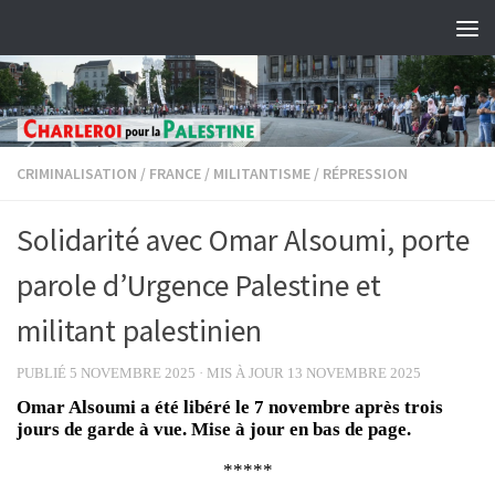
Skip to content
CRIMINALISATION
/
FRANCE
/
MILITANTISME
/
RÉPRESSION
Solidarité avec Omar Alsoumi, porte
parole d’Urgence Palestine et
militant palestinien
PUBLIÉ
5 NOVEMBRE 2025
· MIS À JOUR
13 NOVEMBRE 2025
Omar Alsoumi a été libéré le 7 novembre après trois
jours de garde à vue. Mise à jour
en bas de page.
*****