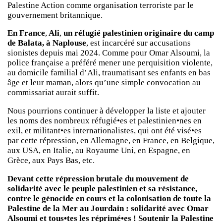
Palestine Action comme organisation terroriste par le
gouvernement britannique.
En France
,
Ali
,
un réfugié palestinien originaire du camp
de Balata, à Naplouse
, est incarcéré sur accusations
sionistes depuis mai 2024. Comme pour Omar Alsoumi, la
police française a préféré mener une perquisition violente,
au domicile familial d’Ali, traumatisant ses enfants en bas
âge et leur maman, alors qu’une simple convocation au
commissariat aurait suffit.
Nous pourrions continuer à développer la liste et ajouter
les noms des nombreux réfugié•es et palestinien•nes en
exil, et militant•es internationalistes, qui ont été visé•es
par cette répression, en Allemagne, en France, en Belgique,
aux USA, en Italie, au Royaume Uni, en Espagne, en
Grèce, aux Pays Bas, etc.
Devant cette répression brutale du mouvement de
solidarité avec le peuple palestinien et sa résistance,
contre le génocide en cours et la colonisation de toute la
Palestine de la Mer au Jourdain : solidarité avec Omar
Alsoumi et tous•tes les réprimé•es ! Soutenir la Palestine