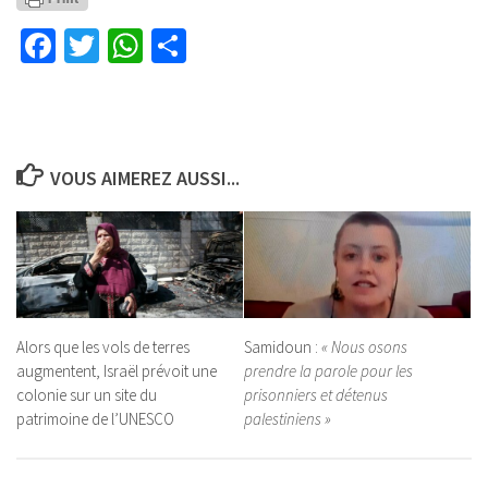
Facebook
Twitter
WhatsApp
Partager
VOUS AIMEREZ AUSSI...
Alors que les vols de terres
Samidoun :
« Nous osons
augmentent, Israël prévoit une
prendre la parole pour les
colonie sur un site du
prisonniers et détenus
patrimoine de l’UNESCO
palestiniens »