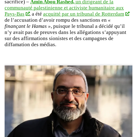
sacrifice) –
Amin Abou Rashed,
un dirigeant de la
communauté palestinienne et activiste humanitaire aux
Pays-Bas
, a été
acquitté par un tribunal de Rotterdam
de l’accusation d’avoir rompu des sanctions en
«
finançant le Hamas »
, puisque le tribunal a décidé qu’il
n’y avait pas de preuves dans les allégations s’appuyant
sur des affirmations sionistes et des campagnes de
diffamation des médias.