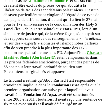
dans le cas de
Mohammed Hannoun
et ses six collègues
devaient être exclus du procès, ce qui aboutit à la
libération de trois des sept détenus palestiniens. C’est un
désaveu particulièrement cinglant à l’égard de ce type de
campagne de diffamation, d’autant qu’il a lieu le 27 mai,
pour le 17e anniversaire de la condamnation des
Holy 5
Land
(les 5 de la Terre sainte) aux États-Unis, lors d’un
simulacre de justice qui, de la même façon, s’appuyait sur
des rapports sans source des renseignements »
« israéliens
et sur des
« experts »
sionistes et islamophobes partiaux
afin de s’en prendre à la plus importante des ONG
musulmanes palestiniennes des EU. Aujourd’hui,
Ghassan
Elashi et Shukri Abu Baker
restent emprisonnés dans
les prisons fédérales américaines, purgeant des peines de
65 ans pour leur travail caritatif de soutien aux
Palestiniens marginalisés et appauvris.
Le tribunal a estimé qu’Abou Rashed était responsable
d’avoir été impliqué dans la
Fondation Israa
après que la
première organisation caritative pour laquelle il avait
travaillé, la
Fondation Al-Aqsa
, avait été sanctionnée,
entre 2003 et 2011 ; toutefois, il avait reçu une sentence de
six mois avec sursis et il avait déjà purgé un an