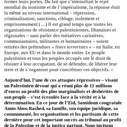
fermer leurs portes. Du fait que s’intensifiait le rejet
mondial du sionisme et de l’impérialisme, la réponse était
la même au niveau international – répression,
criminalisation, sanctions, ciblage, isolement et
emprisonnement (…) Il est grand temps que toutes les
organisations de résistance palestiniennes, libanaises et
régionales – sans parler des initiatives caritatives,
communautaires, militantes et humanitaires – soient
retirées des prétendues
« listes terroristes »
– en Italie, en
Europe, aux EU et dans le monde entier. Le peuple
palestinien et tous les peuples occupés ont le droit de
résister à leur occupation, de se défendre, de libérer leur
terre et de s’organiser pour concrétiser ces objectifs. »
Aujourd’hui, l’une de ces attaques répressives – visant
un Palestinien dévoué qui a réuni plus de 11 millions
d’euros au profit des plus marginalisés et déshérités de
son peuple – s’est écroulée face à la vérité et à la
détermination. En ce jour de l’Eid, Samidoun congratule
Amin Abou Rashed, sa famille, son équipe juridique, sa
communauté, les organisations et les partisans de cette
dernière pour cet important succès au tribunal au profit
de la Palestine et de la justice partout. Nous invitons