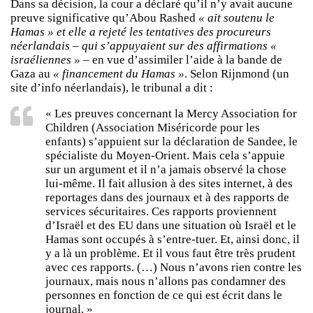
Dans sa décision, la cour a déclaré qu’il n’y avait aucune
preuve significative qu’Abou Rashed
« ait soutenu le
Hamas » et elle a rejeté les tentatives des procureurs
néerlandais – qui s’appuyaient sur des affirmations «
israéliennes »
– en vue d’assimiler l’aide à la bande de
Gaza au
« financement du Hamas »
. Selon Rijnmond (un
site d’info néerlandais), le tribunal a dit :
« Les preuves concernant la Mercy Association for
Children (Association Miséricorde pour les
enfants) s’appuient sur la déclaration de Sandee, le
spécialiste du Moyen-Orient. Mais cela s’appuie
sur un argument et il n’a jamais observé la chose
lui-même. Il fait allusion à des sites internet, à des
reportages dans des journaux et à des rapports de
services sécuritaires. Ces rapports proviennent
d’Israël et des EU dans une situation où Israël et le
Hamas sont occupés à s’entre-tuer. Et, ainsi donc, il
y a là un problème. Et il vous faut être très prudent
avec ces rapports. (…) Nous n’avons rien contre les
journaux, mais nous n’allons pas condamner des
personnes en fonction de ce qui est écrit dans le
journal. »