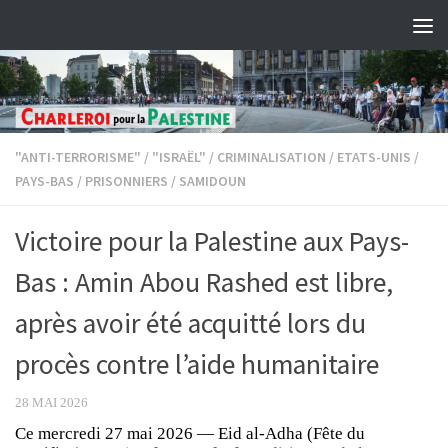
Skip to content
"ANTI-TERRORISME"
/
"ISRAËL"
/
CRIMINALISATION
/
ETATS-UNIS
/
PAYS-BAS
/
PRISONNIERS
/
SAMIDOUN
Victoire pour la Palestine aux Pays-
Bas : Amin Abou Rashed est libre,
après avoir été acquitté lors du
procès contre l’aide humanitaire
28 MAI 2026
Ce mercredi 27 mai 2026 — Eid al-Adha (Fête du