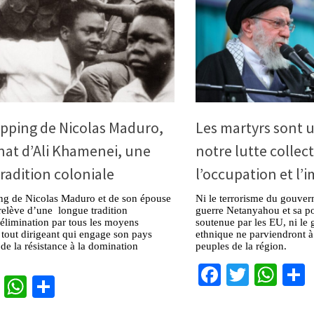
pping de Nicolas Maduro,
Les martyrs sont 
inat d’Ali Khamenei, une
notre lutte collec
radition coloniale
l’occupation et l’
ng de Nicolas Maduro et de son épouse
Ni le terrorisme du gouver
 relève d’une longue tradition
guerre Netanyahou et sa po
l’élimination par tous les moyens
soutenue par les EU, ni le 
 tout dirigeant qui engage son pays
ethnique ne parviendront à 
 de la résistance à la domination
peuples de la région.
Facebook
Twitter
Wha
cebook
Twitter
WhatsApp
Partager