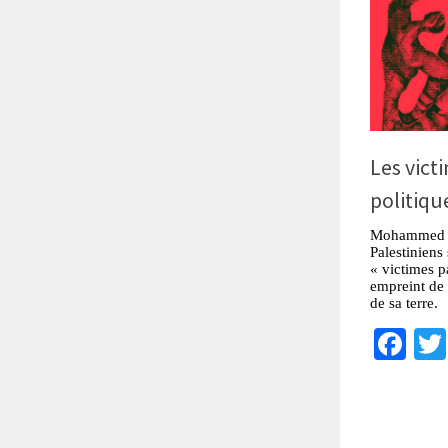
Les victi
politiqu
Mohammed El
Palestiniens
« victimes p
empreint de 
de sa terre.
Fa