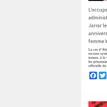
L’occupa
administ
Jarrar l
annivers
femme W
La cas d’Abd
recours syst
torture, à la
les prisonnie
officielle du
Fa