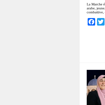
La Marche ét
arabe, jeune,
combattive, 
Fa