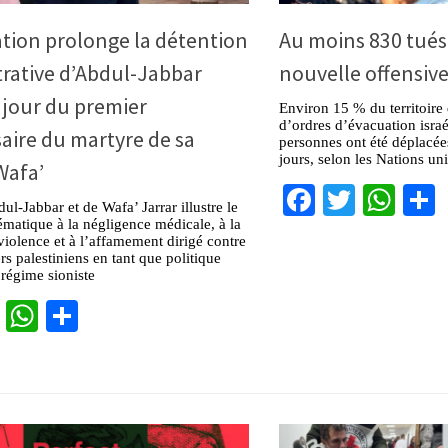
tion prolonge la détention
Au moins 830 tués 
rative d’Abdul-Jabbar
nouvelle offensive
e jour du premier
Environ 15 % du territoire
d’ordres d’évacuation isra
aire du martyre de sa
personnes ont été déplacée
jours, selon les Nations uni
afa’
Facebook
Twitter
Wha
ul-Jabbar et de Wafa’ Jarrar illustre le
ématique à la négligence médicale, à la
 violence et à l’affamement dirigé contre
rs palestiniens en tant que politique
 régime sioniste
cebook
Twitter
WhatsApp
Partager