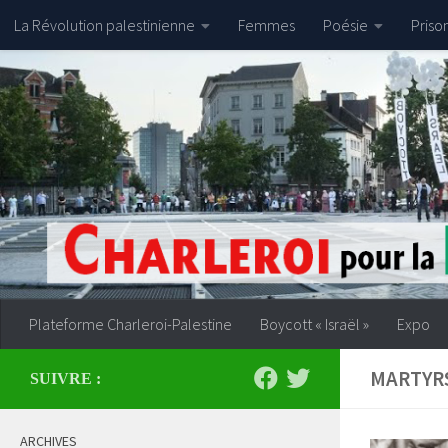
La Révolution palestinienne
Femmes
Poésie
Priso
Skip to content
Plateforme Charleroi-Palestine
Boycott « Israël »
Expo
MARTYR
SUIVRE :
ARCHIVES