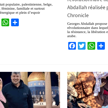
ait populaire, palestinienne, belge,
Abdallah réalisée 
 féminine, familiale et surtout
énergique et plein d’espoir
Chronicle
cebook
Twitter
WhatsApp
Partager
Georges Abdallah propose 
révolutionnaire dans lequel 
la résistance, la libération
arabe.
Facebook
Twitter
Wha