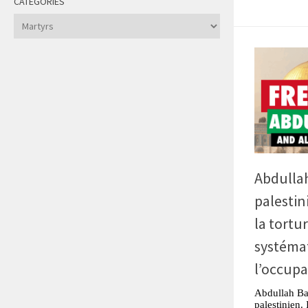
CATÉGORIES
Catégories
Abdullah
palestin
la tortu
systémat
l’occupa
Abdullah Bar
palestinien. 