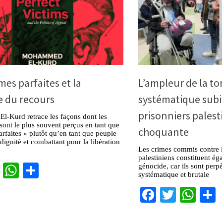
mes parfaites et la
L’ampleur de la to
e du recours
systématique subie
prisonniers palest
-Kurd retrace les façons dont les
 sont le plus souvent perçus en tant que
choquante
arfaites » plutôt qu’en tant que peuple
dignité et combattant pour la libération
Les crimes commis contre l
palestiniens constituent ég
cebook
Twitter
WhatsApp
Partager
génocide, car ils sont perp
systématique et brutale
Facebook
Twitter
Wha