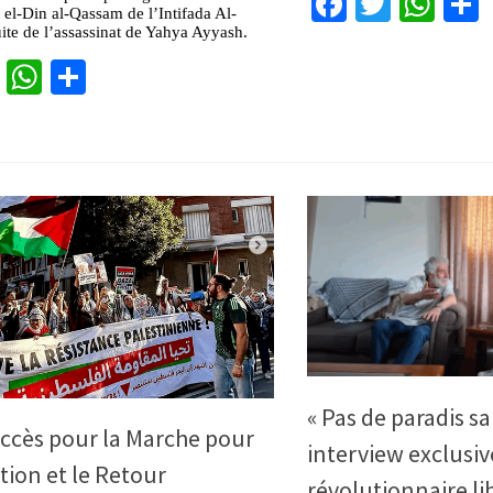
Facebook
Twitter
Wha
 el-Din al-Qassam de l’Intifada Al-
uite de l’assassinat de Yahya Ayyash.
cebook
Twitter
WhatsApp
Partager
« Pas de paradis sa
ccès pour la Marche pour
interview exclusiv
ation et le Retour
révolutionnaire l