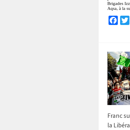
Brigades Izz
Aqsa, à la s
Fa
Franc su
la Libér