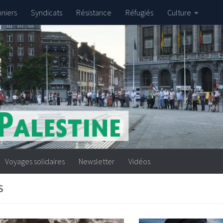
nniers
Syndicats
Résistance
Réfugiés
Culture
Voyages solidaires
Newsletter
Vidéos
S