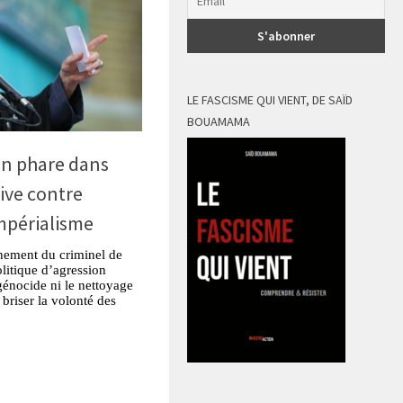
LE FASCISME QUI VIENT, DE SAÏD
BOUAMAMA
un phare dans
tive contre
impérialisme
nement du criminel de
litique d’agression
génocide ni le nettoyage
briser la volonté des
tsApp
Partager