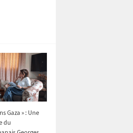
tsApp
Partager
ns Gaza » : Une
e du
ibanais Georges