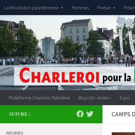
La Révolution palestinienne
Femmes
Poésie
Priso
Skip to content
Plateforme Charleroi-Palestine
Boycott « Israël »
Expo
CAMPS D
SUIVRE :
ARCHIVES