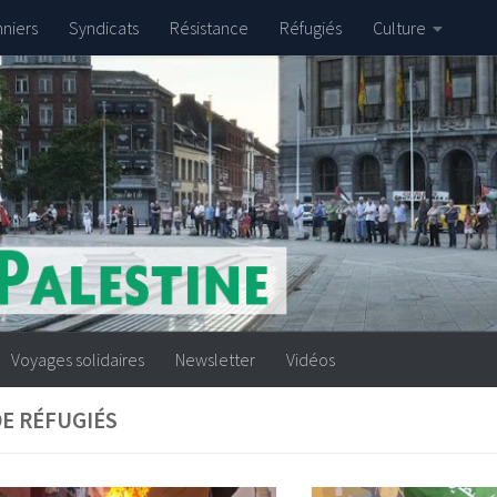
nniers
Syndicats
Résistance
Réfugiés
Culture
Voyages solidaires
Newsletter
Vidéos
E RÉFUGIÉS