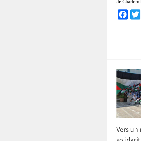
de Charleroi
Fa
Vers un
solidari