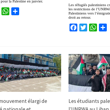
 pour la Palestine en janvier.
Les réfugiés palestiniens c
cebook
Twitter
WhatsApp
Partager
les restrictions de l’UNRW
Palestiniens vers l’émigrati
droit au retour.
Facebook
Twitter
Wha
 mouvement élargi de
Les étudiants pale
té nationale et
l’UNRWA au Liban