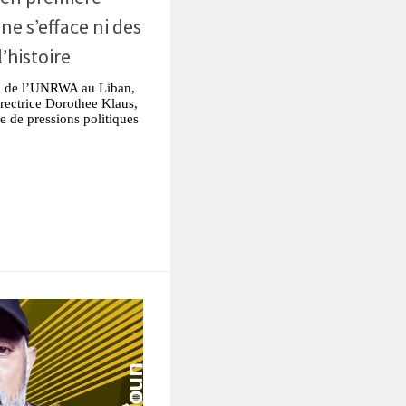
 ne s’efface ni des
’histoire
on de l’UNRWA au Liban,
irectrice Dorothee Klaus,
e de pressions politiques
tsApp
Partager