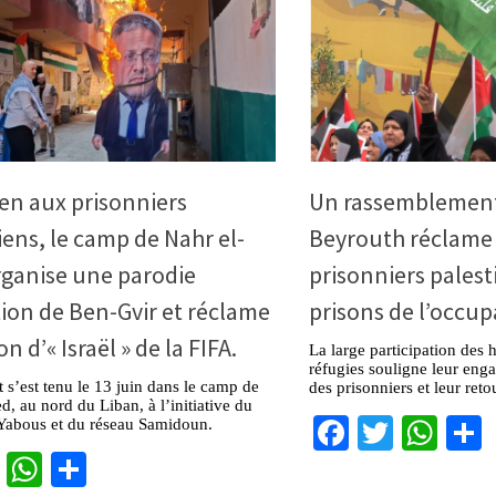
en aux prisonniers
Un rassemblement 
iens, le camp de Nahr el-
Beyrouth réclame l
rganise une parodie
prisonniers palest
ion de Ben-Gvir et réclame
prisons de l’occup
on d’« Israël » de la FIFA.
La large participation des 
réfugies souligne leur eng
s’est tenu le 13 juin dans le camp de
des prisonniers et leur reto
d, au nord du Liban, à l’initiative du
Facebook
Twitter
Wha
 Yabous et du réseau Samidoun.
cebook
Twitter
WhatsApp
Partager