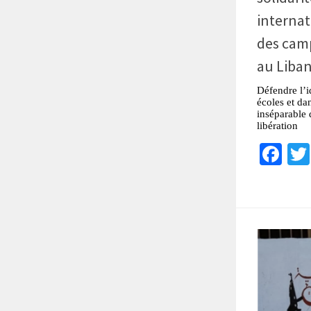
internat
des camp
au Liba
Défendre l’i
écoles et da
inséparable d
libération
Fa