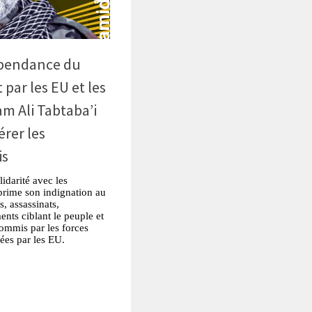
épendance du
 par les EU et les
am Ali Tabtaba’i
érer les
is
darité avec les
xprime son indignation au
, assassinats,
ts ciblant le peuple et
commis par les forces
gées par les EU.
tsApp
Partager