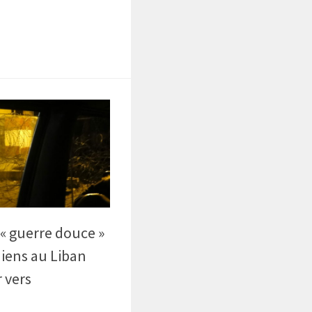
 « guerre douce »
niens au Liban
r vers