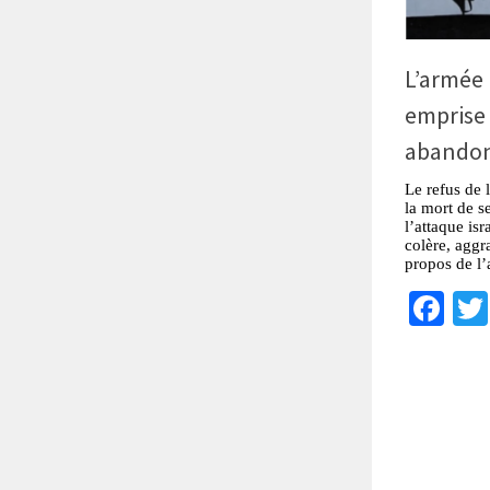
L’armée 
emprise
abandon
Le refus de
la mort de s
l’attaque is
colère, aggr
propos de l’
Fa