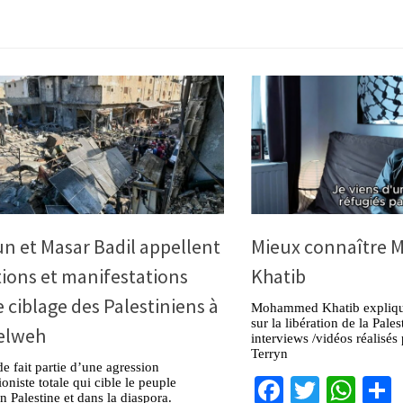
n et Masar Badil appellent
Mieux connaître
tions et manifestations
Khatib
e ciblage des Palestiniens à
Mohammed Khatib explique
sur la libération de la Pal
Helweh
interviews /vidéos réalisés
Terryn
de fait partie d’une agression
Facebook
Twitter
Wha
oniste totale qui cible le peuple
n Palestine et dans la diaspora.