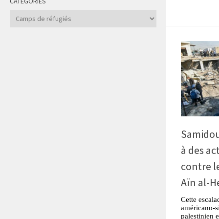
CATÉGORIES
Catégories
Samidou
à des ac
contre l
Aïn al-
Cette escala
américano-si
palestinien e