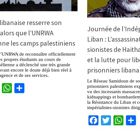
libanaise resserre son
Journée de l’Ind
 alors que l’UNRWA
Liban : L’assassinat
ne les camps palestiniens
sionistes de Haith
 l’UNRWA de reconnaître officiellement
et la lutte pour lib
es propres étudiants au cours de
raélienne a déclenché une très grande
prisonniers libana
avant encore le doute déjà bien réel à
agence et de ses services.
Le Réseau Samidoun de soli
cebook
Twitter
WhatsApp
Partager
prisonniers palestiniens e
vu des incessants massacres
kidnappings et bombardemen
la Résistance du Liban et 
impérialistes-sionistes diri
Facebook
Twitter
Wha