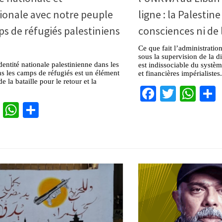
ionale avec notre peuple
ligne : la Palestine
s de réfugiés palestiniens
consciences ni de l
n
Ce que fait l’administrati
sous la supervision de la d
dentité nationale palestinienne dans les
est indissociable du systèm
ns les camps de réfugiés est un élément
et financières impérialistes.
e la bataille pour le retour et la
Facebook
Twitter
Wha
cebook
Twitter
WhatsApp
Partager