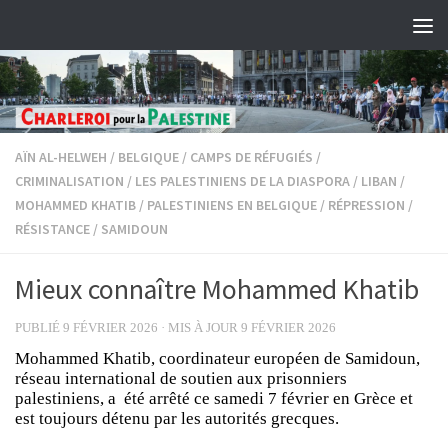
Skip to content
AÏN AL-HELWEH
/
BELGIQUE
/
CAMPS DE RÉFUGIÉS
/
CRIMINALISATION
/
LES PALESTINIENS DE LA DIASPORA
/
LIBAN
/
MOHAMMED KHATIB
/
PALESTINIENS EN BELGIQUE
/
RÉPRESSION
/
RÉSISTANCE
/
SAMIDOUN
Mieux connaître Mohammed Khatib
PUBLIÉ
9 FÉVRIER 2026
· MIS À JOUR
9 FÉVRIER 2026
Mohammed Khatib, coordinateur européen de Samidoun,
réseau international de soutien aux prisonniers
palestiniens, a été arrêté ce samedi 7 février en Grèce et
est toujours détenu par les autorités grecques.