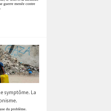
ne guerre menée contre
.
tsApp
Partager
le symptôme. La
ionisme.
ause du problème.