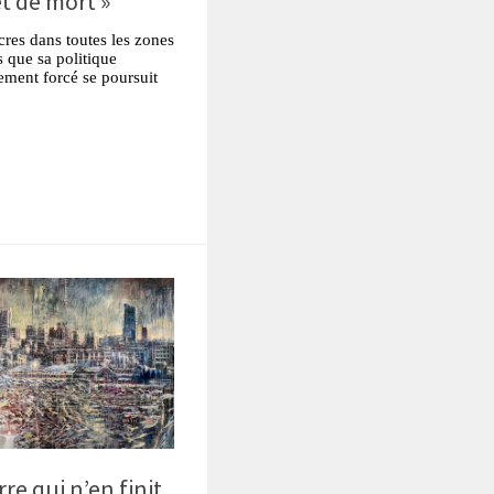
t de mort »
cres dans toutes les zones
 que sa politique
ment forcé se poursuit
tsApp
Partager
e qui n’en finit