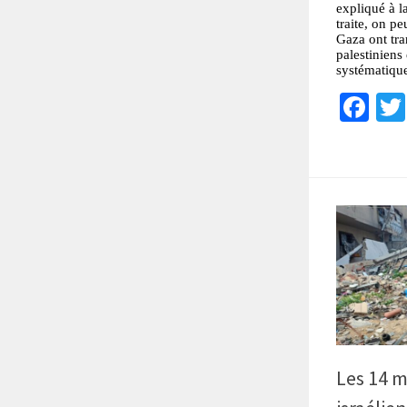
expliqué à l
traite, on pe
Gaza ont tra
palestiniens
systématiqu
Fa
Les 14 m