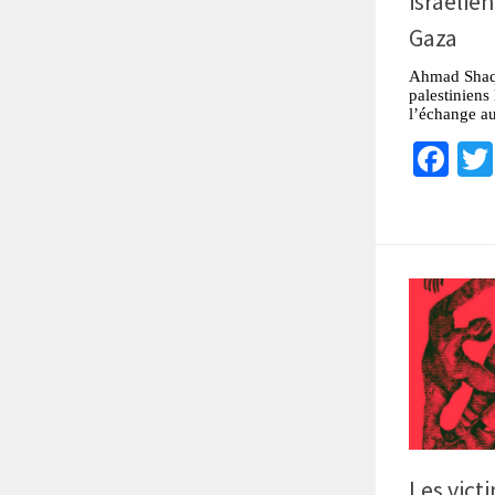
israélie
Gaza
Ahmad Shaqo
palestiniens 
l’échange au
Fa
Les victi