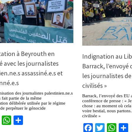
tation à Beyrouth en
Indignation au Li
é avec les journalistes
Barrack, l’envoyé d
ien.ne.s assassiné.e.s et
les journalistes de
nné.e.s
civilisés »
sation des journalistes palestinien.ne.s
Barrack, l’envoyé des EU a
s fait partie de la même
conférence de presse : « J
ion délibérée utilisée par le régime
chose : au moment où cela 
n de perpétuer le génocide
voire bestial, nous partons
civilisée »
cebook
Twitter
WhatsApp
Partager
Facebook
Twitter
Wha