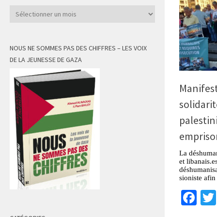
Archives
NOUS NE SOMMES PAS DES CHIFFRES – LES VOIX
DE LA JEUNESSE DE GAZA
Manifes
solidarit
palestin
empriso
La déshumani
et libanais.e
déshumanisat
sioniste afi
Fa