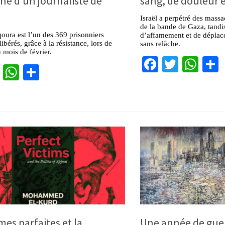
nne d’un journaliste de
sang, de douleur e
Israël a perpétré des massa
de la bande de Gaza, tandis
ura est l’un des 369 prisonniers
d’affamement et de déplace
libérés, grâce à la résistance, lors de
sans relâche.
 mois de février.
Facebook
Twitter
Wha
cebook
Twitter
WhatsApp
Partager
mes parfaites et la
Une année de guerr