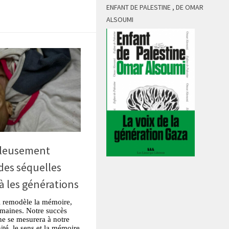
ENFANT DE PALESTINE , DE OMAR
ALSOUMI
uleusement
 des séquelles
à les générations
i remodèle la mémoire,
humaines. Notre succès
ine se mesurera à notre
ité, le sens et la mémoire