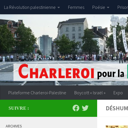
La Révolution palestinienne
Femmes
Poésie
Priso
Skip to content
Plateforme Charleroi-Palestine
Boycott « Israël »
Expo
DÉSHUM
SUIVRE :
ARCHIVES