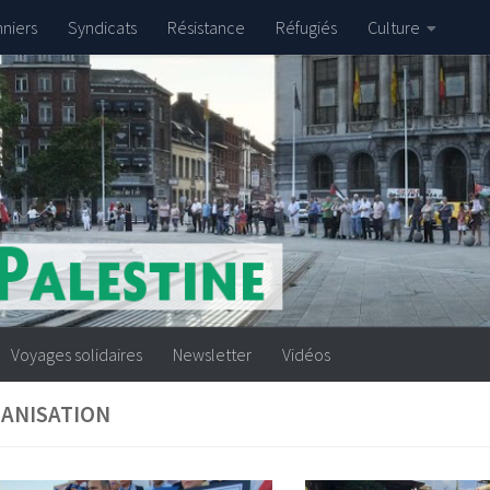
nniers
Syndicats
Résistance
Réfugiés
Culture
Voyages solidaires
Newsletter
Vidéos
ANISATION