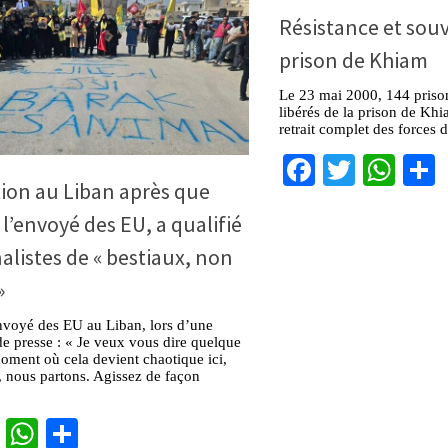
Résistance et souv
prison de Khiam
Le 23 mai 2000, 144 prison
libérés de la prison de Khi
retrait complet des forces 
Facebook
Twitter
Wha
ion au Liban après que
 l’envoyé des EU, a qualifié
nalistes de « bestiaux, non
»
nvoyé des EU au Liban, lors d’une
e presse : « Je veux vous dire quelque
oment où cela devient chaotique ici,
l, nous partons. Agissez de façon
cebook
Twitter
WhatsApp
Partager