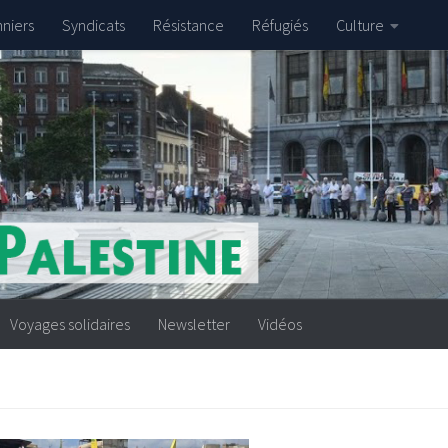
nniers
Syndicats
Résistance
Réfugiés
Culture
Voyages solidaires
Newsletter
Vidéos