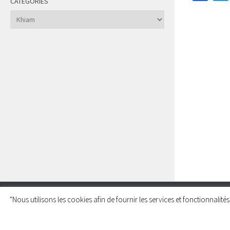
CATÉGORIES
Catégories
"Nous utilisons les cookies afin de fournir les services et fonctionnalit
Charleroi Pour la Palestine © 2026. Tous droits réservés.