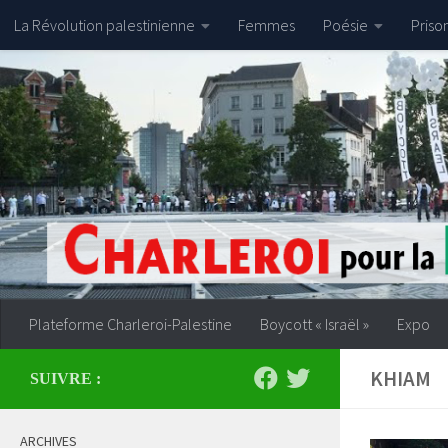
La Révolution palestinienne
Femmes
Poésie
Priso
Skip to content
Plateforme Charleroi-Palestine
Boycott « Israël »
Expo
KHIAM
SUIVRE :
ARCHIVES