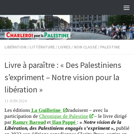
Skip to content
LIBÉRATION
/
LITTÉRATURE
/
LIVRES
/
NON CLASSÉ
/
PALESTINE
Livre à paraître : « Des Palestiniens
s’expriment – Notre vision pour la
libération »
11 JUIN 2024
Les éditions
La Guillotine
traduisent – avec la
participation de
Chronique de Palestine
– le livre dirigé
par
Ramzy Baroud
et
Ilan Pappé
:
« Notre vision de la
Libération, des Palestiniens engagés s’expriment »,
publié