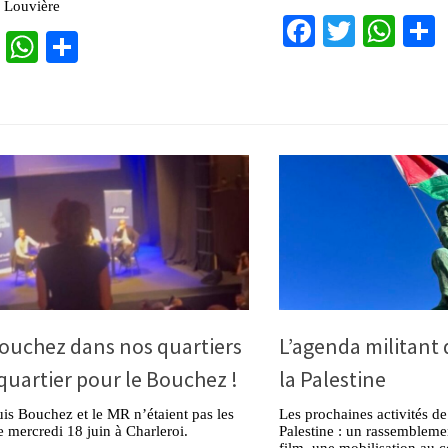
 Louvière
Facebook
Twitter
Wha
cebook
Twitter
WhatsApp
Partager
ouchez dans nos quartiers
L’agenda militant 
 quartier pour le Bouchez !
la Palestine
s Bouchez et le MR n’étaient pas les
Les prochaines activités de
 mercredi 18 juin à Charleroi.
Palestine : un rassembleme
film, une mobilisation au 