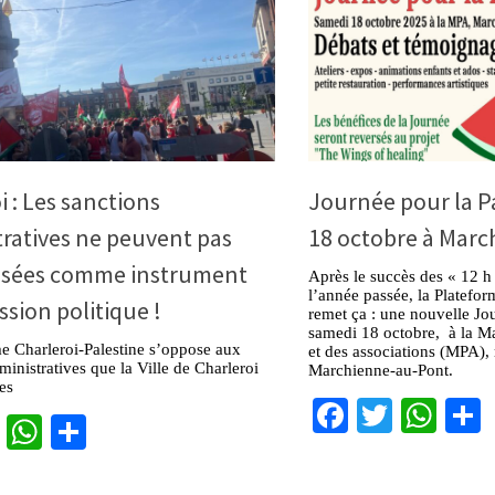
i : Les sanctions
Journée pour la P
ratives ne peuvent pas
18 octobre à Mar
lisées comme instrument
Après le succès des « 12 h 
l’année passée, la Platefor
ssion politique !
remet ça : une nouvelle Jou
samedi 18 octobre, à la Ma
e Charleroi-Palestine s’oppose aux
et des associations (MPA),
ministratives que la Ville de Charleroi
Marchienne-au-Pont.
ées
Facebook
Twitter
Wha
cebook
Twitter
WhatsApp
Partager