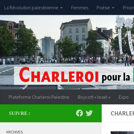
La Révolution palestinienne
Femmes
Poésie
Priso
Skip to content
Plateforme Charleroi-Palestine
Boycott « Israël »
Expo
CHARLE
SUIVRE :
ARCHIVES