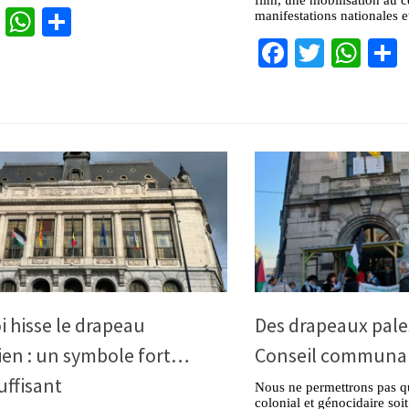
cebook
Twitter
WhatsApp
Partager
manifestations nationales e
Facebook
Twitter
Wha
i hisse le drapeau
Des drapeaux pale
ien : un symbole fort…
Conseil communal
uffisant
Nous ne permettrons pas qu
colonial et génocidaire soi