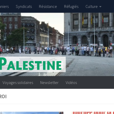
nniers
Syndicats
Résistance
Réfugiés
Culture
Voyages solidaires
Newsletter
Vidéos
ROI