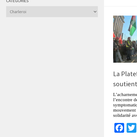
CATÉGORIES
Catégories
La Plate
soutien
L’acharnemen
l’encontre 
symptomatiqu
mouvement p
solidarité av
Fa