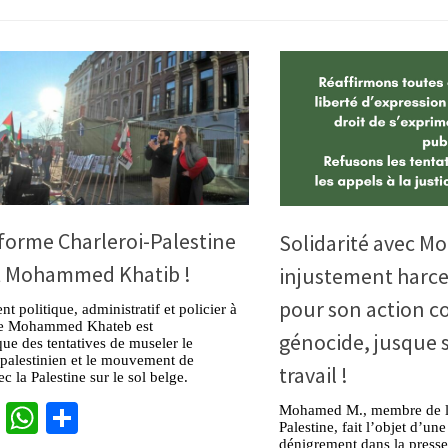
forme Charleroi-Palestine
Solidarité avec M
t Mohammed Khatib !
injustement harce
pour son action co
t politique, administratif et policier à
de Mohammed Khateb est
génocide, jusque s
e des tentatives de museler le
alestinien et le mouvement de
travail !
ec la Palestine sur le sol belge.
cebook
Twitter
WhatsApp
Partager
Mohamed M., membre de la
Palestine, fait l’objet d’u
dénigrement dans la presse 