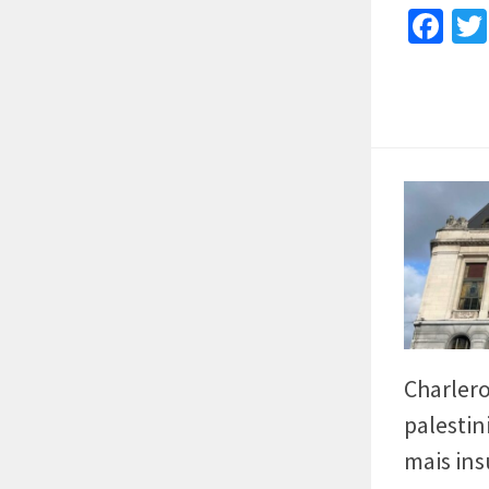
Fa
Charlero
palestin
mais ins