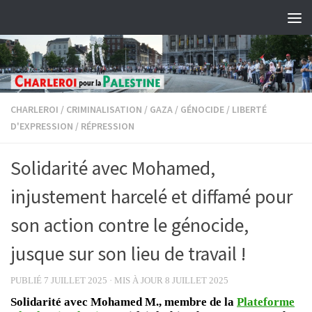
Skip to content
CHARLEROI
/
CRIMINALISATION
/
GAZA
/
GÉNOCIDE
/
LIBERTÉ
D'EXPRESSION
/
RÉPRESSION
Solidarité avec Mohamed,
injustement harcelé et diffamé pour
son action contre le génocide,
jusque sur son lieu de travail !
PUBLIÉ
7 JUILLET 2025
· MIS À JOUR
8 JUILLET 2025
Solidarité avec Mohamed M., membre de la
Plateforme