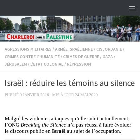
Skip to content
AGRESSIONS MILITAIRES
/
ARMÉE ISRAÉLIENNE
/
CISJORDANIE
/
CRIMES CONTRE L'HUMANITÉ
/
CRIMES DE GUERRE
/
GAZA
/
JÉRUSALEM
/
L'ETAT COLONIAL
/
RÉPRESSION
Israël : réduire les témoins au silence
PUBLIÉ
9 JANVIER 2016
· MIS À JOUR
24 MAI 2020
Malgré les violentes attaques qu’elle subit actuellement,
l’ONG
Breaking the Silence
n’a pas réussi à faire évoluer
le discours public en
Israël
au sujet de l’occupation.