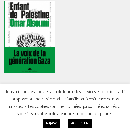
"Nous utilisons les cookies afin de fournir les services et fonctionnalités
proposés sur notre site et afin d’améliorer l’expérience de nos
Charleroi Pour la Palestine © 2026. Tous droits réservés.
utilisateurs. Les cookies sont des données qui sont téléchargés ou
stockés sur votre ordinateur ou sur tout autre appareil.
Rejeter
ACCEPTER