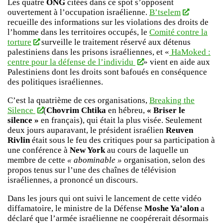
Les quatre
ONG
citées dans ce spot s’opposent
ouvertement à l’occupation israélienne.
B’tselem
recueille des informations sur les violations des droits de
l’homme dans les territoires occupés, le
Comité contre la
torture
surveille le traitement réservé aux détenus
palestiniens dans les prisons israéliennes, et «
HaMoked :
centre pour la défense de l’individu
» vient en aide aux
Palestiniens dont les droits sont bafoués en conséquence
des politiques israéliennes.
C’est la quatrième de ces organisations,
Breaking the
Silence
(
Chovrim Chtika
en hébreu,
« Briser le
silence »
en français), qui était la plus visée. Seulement
deux jours auparavant, le président israélien
Reuven
Rivlin
était sous le feu des critiques pour sa participation à
une conférence à
New York
au cours de laquelle un
membre de cette
« abominable »
organisation, selon des
propos tenus sur l’une des chaînes de télévision
israéliennes, a prononcé un discours.
Dans les jours qui ont suivi le lancement de cette vidéo
diffamatoire, le ministre de la Défense
Moshe Ya’alon
a
déclaré que l’armée israélienne ne coopérerait désormais