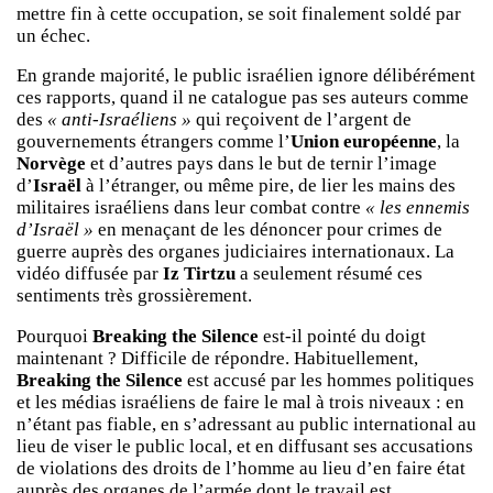
mettre fin à cette occupation, se soit finalement soldé par
un échec.
En grande majorité, le public israélien ignore délibérément
ces rapports, quand il ne catalogue pas ses auteurs comme
des
« anti-Israéliens »
qui reçoivent de l’argent de
gouvernements étrangers comme l’
Union européenne
, la
Norvège
et d’autres pays dans le but de ternir l’image
d’
Israël
à l’étranger, ou même pire, de lier les mains des
militaires israéliens dans leur combat contre
« les ennemis
d’Israël »
en menaçant de les dénoncer pour crimes de
guerre auprès des organes judiciaires internationaux. La
vidéo diffusée par
Iz Tirtzu
a seulement résumé ces
sentiments très grossièrement.
Pourquoi
Breaking the Silence
est-il pointé du doigt
maintenant ? Difficile de répondre. Habituellement,
Breaking the Silence
est accusé par les hommes politiques
et les médias israéliens de faire le mal à trois niveaux : en
n’étant pas fiable, en s’adressant au public international au
lieu de viser le public local, et en diffusant ses accusations
de violations des droits de l’homme au lieu d’en faire état
auprès des organes de l’armée dont le travail est