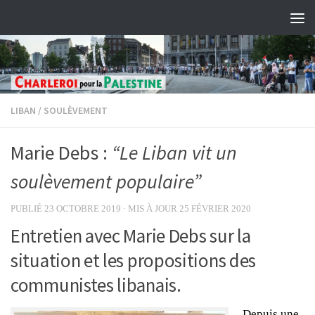
Skip to content
LIBAN
/
SOULÈVEMENT
Marie Debs :
“Le Liban vit un
soulèvement populaire”
PUBLIÉ
23 OCTOBRE 2019
· MIS À JOUR
25 FÉVRIER 2020
Entretien avec Marie Debs sur la
situation et les propositions des
communistes libanais.
Depuis une