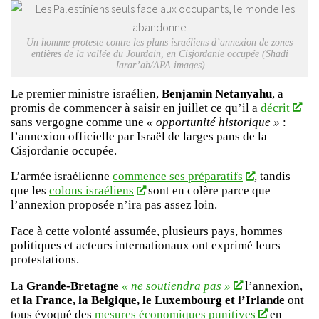
Un homme proteste contre les plans israéliens d’annexion de zones
entières de la vallée du Jourdain, en Cisjordanie occupée (Shadi
Jarar’ah/APA images)
Le premier ministre israélien,
Benjamin Netanyahu
, a
promis de commencer à saisir en juillet ce qu’il a
décrit
sans vergogne comme une
« opportunité historique »
:
l’annexion officielle par Israël de larges pans de la
Cisjordanie occupée.
L’armée israélienne
commence ses préparatifs
, tandis
que les
colons israéliens
sont en colère parce que
l’annexion proposée n’ira pas assez loin.
Face à cette volonté assumée, plusieurs pays, hommes
politiques et acteurs internationaux ont exprimé leurs
protestations.
La
Grande-Bretagne
« ne soutiendra pas »
l’annexion,
et
la France, la Belgique, le Luxembourg et l’Irlande
ont
tous évoqué des
mesures économiques punitives
en