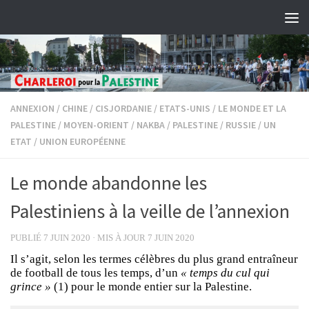
Skip to content
ANNEXION
/
CHINE
/
CISJORDANIE
/
ETATS-UNIS
/
LE MONDE ET LA
PALESTINE
/
MOYEN-ORIENT
/
NAKBA
/
PALESTINE
/
RUSSIE
/
UN
ETAT
/
UNION EUROPÉENNE
Le monde abandonne les
Palestiniens à la veille de l’annexion
PUBLIÉ
7 JUIN 2020
· MIS À JOUR
7 JUIN 2020
Il s’agit, selon les termes célèbres du plus grand entraîneur
de football de tous les temps, d’un
« temps du cul qui
grince »
(1) pour le monde entier sur la Palestine.