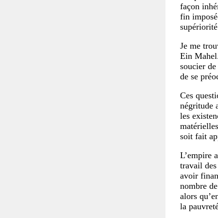
façon inhér
fin imposé
supériorit
Je me trou
Ein Mahel.
soucier de
de se préo
Ces questi
négritude 
les existe
matérielle
soit fait 
L’empire a
travail des
avoir fina
nombre de 
alors qu’e
la pauvreté