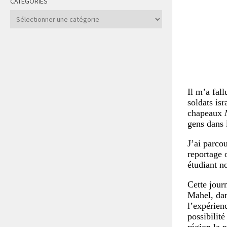
CATÉGORIES
Catégories
Il m’a fal
soldats is
chapeaux
gens dans l
J’ai parco
reportage 
étudiant n
Cette journ
Mahel, dan
l’expérienc
possibilit