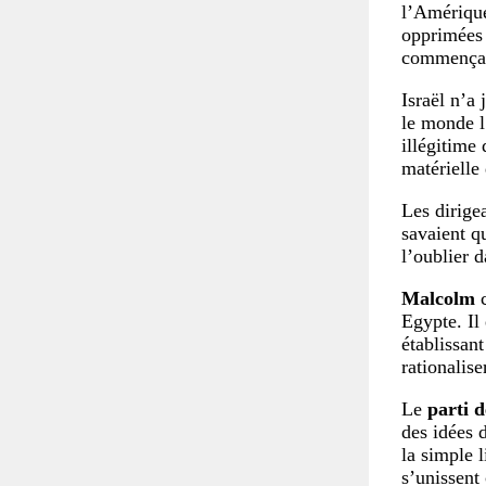
l’Amérique
opprimées 
commençaie
Israël n’a 
le monde l
illégitime
matérielle 
Les dirige
savaient q
l’oublier d
Malcolm
c
Egypte. Il
établissant
rationalise
Le
parti 
des idées 
la simple 
s’unissent 