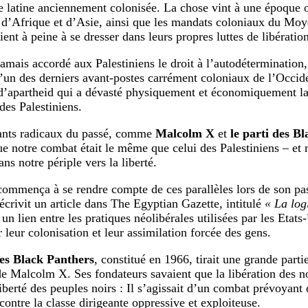
 latine anciennement colonisée. La chose vint à une époque o
d’Afrique et d’Asie, ainsi que les mandats coloniaux du Moy
nt à peine à se dresser dans leurs propres luttes de libération
jamais accordé aux Palestiniens le droit à l’autodétermination,
’un des derniers avant-postes carrément coloniaux de l’Occid
 d’apartheid qui a dévasté physiquement et économiquement la l
des Palestiniens.
ants radicaux du passé, comme
Malcolm X
et
le parti des B
ue notre combat était le même que celui des Palestiniens – et
ans notre périple vers la liberté.
ommença à se rendre compte de ces parallèles lors de son pa
 écrivit un article dans The Egyptian Gazette, intitulé
« La log
 un lien entre les pratiques néolibérales utilisées par les Etats
r leur colonisation et leur assimilation forcée des gens.
des Black Panthers
, constitué en 1966, tirait une grande parti
de Malcolm X. Ses fondateurs savaient que la libération des noi
liberté des peuples noirs : Il s’agissait d’un combat prévoyant
contre la classe dirigeante oppressive et exploiteuse.