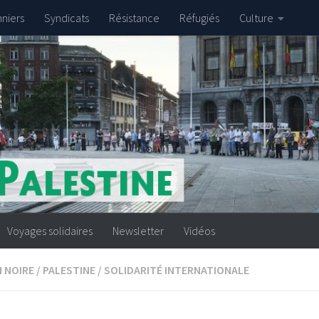
nniers
Syndicats
Résistance
Réfugiés
Culture
Voyages solidaires
Newsletter
Vidéos
N NOIRE
/
PALESTINE
/
SOLIDARITÉ INTERNATIONALE