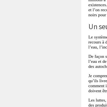
existences
et l’on re
noirs pour
Un se
Le système
recours à 
l’eau, l’in
De façon si
l’eau et de
des autoch
Je compren
qu’ils liv
comment il
doivent êtr
Les luttes
des produi