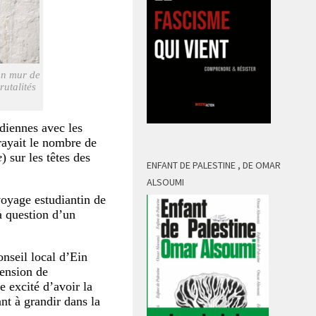
un mur de
rutalités
diennes avec les
rayait le nombre de
e
) sur les têtes des
ENFANT DE PALESTINE , DE OMAR
ALSOUMI
voyage estudiantin de
a question d’un
onseil local d’Ein
hension de
e excité d’avoir la
nt à grandir dans la