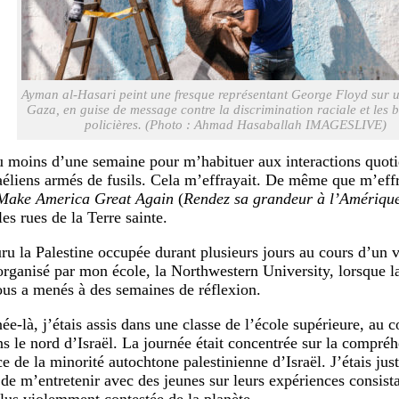
Ayman al-Hasari peint une fresque représentant George Floyd sur 
Gaza, en guise de message contre la discrimination raciale et les b
policières. (Photo : Ahmad Hasaballah IMAGESLIVE)
lu moins d’une semaine pour m’habituer aux interactions quoti
raéliens armés de fusils. Cela m’effrayait. De même que m’eff
Make America Great Again
(
Rendez sa grandeur à l’Amériqu
es rues de la Terre sainte.
uru la Palestine occupée durant plusieurs jours au cours d’un 
organisé par mon école, la Northwestern University, lorsque l
ous a menés à des semaines de réflexion.
ée-là, j’étais assis dans une classe de l’école supérieure, au c
s le nord d’Israël. La journée était concentrée sur la compré
e de la minorité autochtone palestinienne d’Israël. J’étais just
é de m’entretenir avec des jeunes sur leurs expériences consista