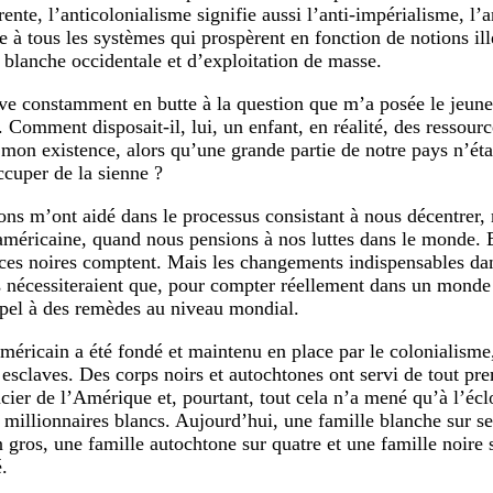
ente, l’anticolonialisme signifie aussi l’anti-impérialisme, l’a
e à tous les systèmes qui prospèrent en fonction de notions il
é blanche occidentale et d’exploitation de masse.
ve constamment en butte à la question que m’a posée le jeune 
 Comment disposait-il, lui, un enfant, en réalité, des ressourc
 mon existence, alors qu’une grande partie de notre pays n’ét
ccuper de la sienne ?
ons m’ont aidé dans le processus consistant à nous décentrer
américaine, quand nous pensions à nos luttes dans le monde. B
nces noires comptent. Mais les changements indispensables da
s nécessiteraient que, pour compter réellement dans un monde h
appel à des remèdes au niveau mondial.
méricain a été fondé et maintenu en place par le colonialisme,
 esclaves. Des corps noirs et autochtones ont servi de tout pre
ncier de l’Amérique et, pourtant, tout cela n’a mené qu’à l’écl
millionnaires blancs. Aujourd’hui, une famille blanche sur sep
n gros, une famille autochtone sur quatre et une famille noire 
.