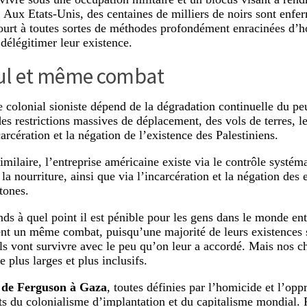
. Aux Etats-Unis, des centaines de milliers de noirs sont enfe
court à toutes sortes de méthodes profondément enracinées d’ho
 délégitimer leur existence.
ul et même combat
 colonial sioniste dépend de la dégradation continuelle du peu
des restrictions massives de déplacement, des vols de terres, 
carcération et la négation de l’existence des Palestiniens.
milaire, l’entreprise américaine existe via le contrôle systéma
 la nourriture, ainsi que via l’incarcération et la négation des 
tones.
ds à quel point il est pénible pour les gens dans le monde en
rent un même combat, puisqu’une majorité de leurs existences 
s vont survivre avec le peu qu’on leur a accordé. Mais nos c
e plus larges et plus inclusifs.
,
de Ferguson à Gaza
, toutes définies par l’homicide et l’opp
ts du colonialisme d’implantation et du capitalisme mondial. 