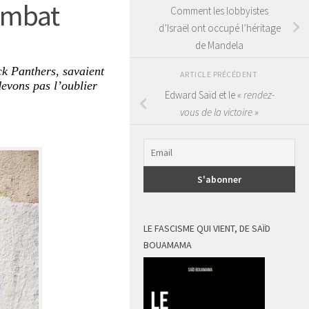
ombat
Comment les lobbyistes
d’Israël ont occupé l’héritage
de Mandela
ck Panthers, savaient
ARTICLE PRÉCÉDENT
devons pas l’oublier
Edward Saïd et le
« rendez-
vous de la victoire »
LE FASCISME QUI VIENT, DE SAÏD
BOUAMAMA