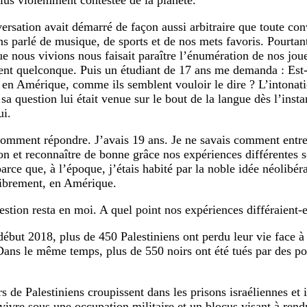
plus violemment contestée de la planète.
ersation avait démarré de façon aussi arbitraire que toute co
s parlé de musique, de sports et de nos mets favoris. Pourtan
 nous vivions nous faisait paraître l’énumération de nos joue
nt quelconque. Puis un étudiant de 17 ans me demanda : Est-
r en Amérique, comme ils semblent vouloir le dire ? L’intonati
sa question lui était venue sur le bout de la langue dès l’insta
ui.
comment répondre. J’avais 19 ans. Je ne savais comment entre
on et reconnaître de bonne grâce nos expériences différentes 
arce que, à l’époque, j’étais habité par la noble idée néolibér
librement, en Amérique.
estion resta en moi. A quel point nos expériences différaient-e
début 2018, plus de 450 Palestiniens ont perdu leur vie face à 
 Dans le même temps, plus de 550 noirs ont été tués par des pol
rs de Palestiniens croupissent dans les prisons israéliennes et 
vivre sous une occupation militaire et un blocus visant à rendr