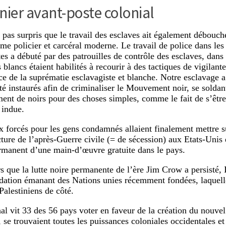
nier avant-poste colonial
 pas surpris que le travail des esclaves ait également débouché
ème policier et carcéral moderne. Le travail de police dans les 
tes a débuté par des patrouilles de contrôle des esclaves, dans
 blancs étaient habilités à recourir à des tactiques de vigilant
e de la suprématie esclavagiste et blanche. Notre esclavage 
été instaurés afin de criminaliser le Mouvement noir, se soldan
ent de noirs pour des choses simples, comme le fait de s’être
 indue.
x forcés pour les gens condamnés allaient finalement mettre s
cture de l’après-Guerre civile (= de sécession) aux Etats-Unis 
rmanent d’une main-d’œuvre gratuite dans le pays.
 que la lutte noire permanente de l’ère Jim Crow a persisté, I
tion émanant des Nations unies récemment fondées, laquelle
 Palestiniens de côté.
nal vit 33 des 56 pays voter en faveur de la création du nouvel
 se trouvaient toutes les puissances coloniales occidentales et