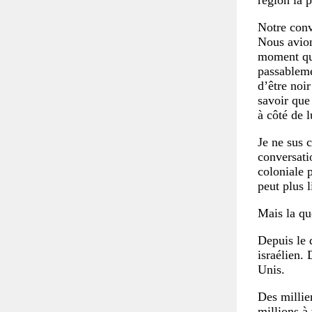
région la 
Notre conv
Nous avion
moment que
passableme
d’être noi
savoir que 
à côté de l
Je ne sus 
conversati
coloniale p
peut plus 
Mais la qu
Depuis le 
israélien.
Unis.
Des millie
millions à 