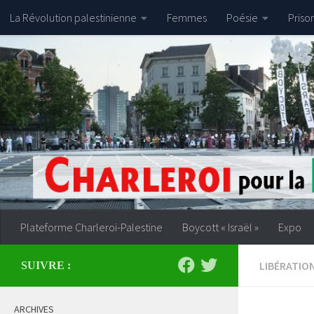
La Révolution palestinienne
Femmes
Poésie
Priso
Skip to content
Plateforme Charleroi-Palestine
Boycott « Israël »
Expo
LIBÉRATIO
SUIVRE :
ARCHIVES