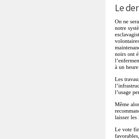
Le der
On ne sera
notre syst
esclavagis
volontaires
maintenanc
noirs ont 
l’enfermem
à un heure
Les travau
l’infrastru
l’usage pe
Même alors
recommanda
laisser les
Le vote fi
favorables,