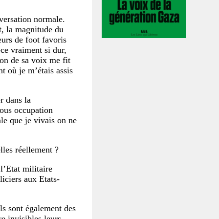
nversation normale.
t, la magnitude du
urs de foot favoris
ce vraiment si dur,
on de sa voix me fit
nt où je m’étais assis
r dans la
sous occupation
ale que je vivais on ne
lles réellement ?
l’Etat militaire
iciers aux Etats-
ils sont également des
e invisibles leurs