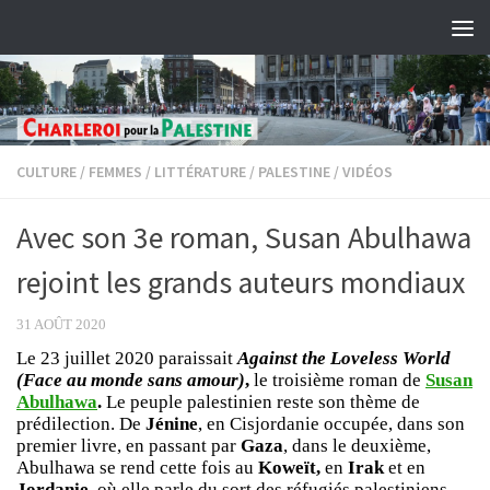
Skip to content
CULTURE
/
FEMMES
/
LITTÉRATURE
/
PALESTINE
/
VIDÉOS
Avec son 3e roman, Susan Abulhawa
rejoint les grands auteurs mondiaux
31 AOÛT 2020
Le 23 juillet 2020 paraissait
Against the Loveless World
(Face au monde sans amour)
,
le troisième roman de
Susan
Abulhawa
.
Le peuple palestinien reste son thème de
prédilection. De
Jénine
, en Cisjordanie occupée, dans son
premier livre, en passant par
Gaza
, dans le deuxième,
Abulhawa se rend cette fois au
Koweït,
en
Irak
et en
Jordanie
, où elle parle du sort des réfugiés palestiniens