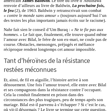
américain
James Baldwin
. Le titre du livre d’Abulhawa
renvoie d’ailleurs au livre de Baldwin,
La prochaine fois,
le feu
(2), de 1963. Baldwin y retranscrivait son combat
« contre le monde sans amour »
(toujours aujourd’hui l’un
des textes les plus importants jamais écrits sur le racisme).
Nahr fait sien le conseil d’Um Buraq :
« Ne te fie pas aux
hommes. »
Le fait que, finalement, elle trouve quand même
l’amour avec Bilal, le frère de son ex-mari, ne coule pas de
course. Obstacles, mensonges, préjugés et méfiance
réciproque rendent longtemps cet amour impossible.
Tant d’héroïnes de la résistance
restées méconnues
Et, ainsi, de fil en aiguille, l’histoire arrive à son
dénouement. Une fois l’amour trouvé, elle entre avec Bilal
et ses compagnons dans la résistance contre l’occupant.
Cela la conduit finalement en prison dans des
circonstances des plus tragiques, peu de temps après son
mariage. Bilal est-il parvenu à s’échapper ? Si c’est le cas,
où vit-il désormais ? Le livre se termine sur cette question,