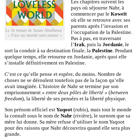
Les chapitres suivent les
pays où séjourne Nahr, à
commencer par le
Koweït
où elle se retrouve avec ses
parents après l’invasion et
Le 3e roman de Susan Abulhawa :
l’occupation de la Palestine.
« Face au monde sans amour »
Pas à pas, en traversant
l’
Irak
, puis la
Jordanie
, le
sort la conduit à sa destination finale, la
Palestine
. Pendant
quelque temps, elle retourne en Jordanie, après quoi elle
s’installe définitivement en Palestine.
C’est ce qu’elle pense et espère, du moins. Nombre de
choses ne se déroulent toutefois pas de la façon qu’elle
avait imaginée. L’histoire de Nahr se termine par son
emprisonnement
« entre deux pôles de liberté »
(
between
freedom
), la liberté de ses pensées et la liberté physique.
Son prénom officiel est
Yaqoot
(rubis), mais tout le monde
la connaît sous le nom de
Nahr
(rivière), le surnom que sa
mère lui donne. Sa mère refuse d’utiliser le nom Yaqoot
pour des raisons que Nahr découvrira quand elle sera plus
grande.