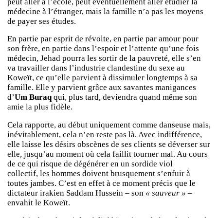
peut aller à l’école, peut éventuellement aller étudier la
médecine à l’étranger, mais la famille n’a pas les moyens
de payer ses études.
En partie par esprit de révolte, en partie par amour pour
son frère, en partie dans l’espoir et l’attente qu’une fois
médecin, Jehad pourra les sortir de la pauvreté, elle s’en
va travailler dans l’industrie clandestine du sexe au
Koweït, ce qu’elle parvient à dissimuler longtemps à sa
famille. Elle y parvient grâce aux savantes manigances
d’
Um Buraq
qui, plus tard, deviendra quand même son
amie la plus fidèle.
Cela rapporte, au début uniquement comme danseuse mais,
inévitablement, cela n’en reste pas là. Avec indifférence,
elle laisse les désirs obscènes de ses clients se déverser sur
elle, jusqu’au moment où cela faillit tourner mal. Au cours
de ce qui risque de dégénérer en un sordide viol
collectif, les hommes doivent brusquement s’enfuir à
toutes jambes. C’est en effet à ce moment précis que le
dictateur irakien Saddam Hussein – son
« sauveur »
–
envahit le Koweït.