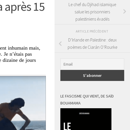
a après 15
Le chef du Djihad islamique
salue les prisonniers
palestiniens évadés
ARTICLE PRÉCÉDENT
D’Irlande en Palestine : deux
poèmes de Ciarán O’Rourke
vent inhumain mais,
 Je n’étais pas
e dizaine de jours
LE FASCISME QUI VIENT, DE SAÏD
BOUAMAMA