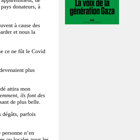
t, apparemment, de
s pays donateurs, à
souvent à cause des
arder et nous la
ue ce ne fût le Covid
devenaient plus
dé attira mon
emment, ils font des
ssant de plus belle.
 dégâts, parfois
e personne n’en
les ou locales pour les