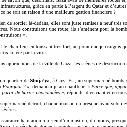
on de savoir que, désormais, Gaza avait de meilleures routes e
infrastructures, grâce en partie à l’argent du Qatar et d’autre
ce ne soit en raison d’une meilleure gestion financière ?
ien de sorcier là-dedans, elles sont juste remises à neuf très 
rres. Nous construisons une route, ils s’amènent pour la bomb
onstruisons »,
 le chauffeur en toussant très fort, au point que je craignis q
rtis la tête par la vitre.
 approchions de la ville de Gaza, les scènes de destruction 
du quartier de
Shuja’ya
, à Gaza-Est, un supermarché bombar
« Pourquoi ? »
, demandai-je au chauffeur.
« Parce que, appar
à partir de barres chocolatées »
, répondit-il en riant et en tou
supermarché détruit, chaque maison ou presque avait subi des
sévères.
assurance habitation n’a rien d’un must ou, du moins, presqu
Ainsi, les résidents doivent compter sur les aides internationa