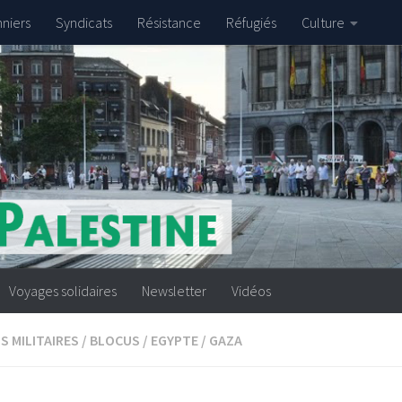
nniers
Syndicats
Résistance
Réfugiés
Culture
Voyages solidaires
Newsletter
Vidéos
S MILITAIRES
/
BLOCUS
/
EGYPTE
/
GAZA