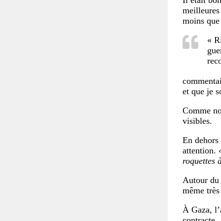
Il était b
meilleures 
moins que 
« R
gue
rec
commentait
et que je so
Comme nous
visibles.
En dehors 
attention.
roquettes 
Autour du 
même très 
À Gaza, l’
contracte. 