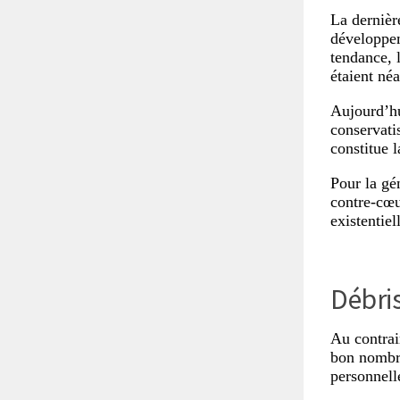
La dernière
développem
tendance, 
étaient né
Aujourd’hui
conservati
constitue l
Pour la gé
contre-cœu
existentiel
Débris
Au contrai
bon nombre
personnell