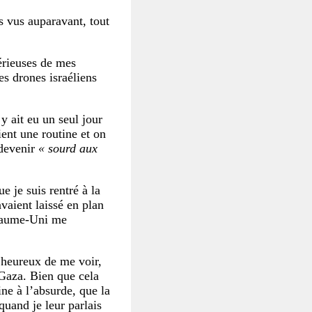
s vus auparavant, tout
érieuses de mes
es drones israéliens
y ait eu un seul jour
ient une routine et on
devenir
« sourd aux
e je suis rentré à la
avaient laissé en plan
oyaume-Uni me
 heureux de me voir,
 Gaza. Bien que cela
ine à l’absurde, que la
uand je leur parlais