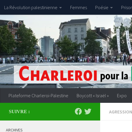
La Révolution palestinienne
Femmes
Poésie
Priso
Skip to content
Plateforme Charleroi-Palestine
Boycott « Israël »
Expo
AGRESSION
SUIVRE :
ARCHIVES