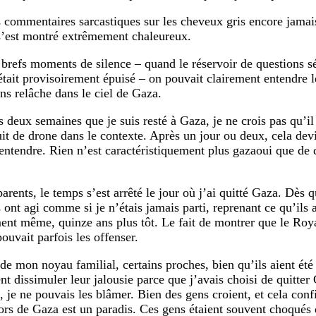
 commentaires sarcastiques sur les cheveux gris encore jamai
’est montré extrêmement chaleureux.
 brefs moments de silence – quand le réservoir de questions s
était provisoirement épuisé – on pouvait clairement entendre l
ns relâche dans le ciel de Gaza.
 deux semaines que je suis resté à Gaza, je ne crois pas qu’il 
uit de drone dans le contexte. Après un jour ou deux, cela dev
’entendre. Rien n’est caractéristiquement plus gazaoui que de 
rents, le temps s’est arrêté le jour où j’ai quitté Gaza. Dès qu
 ont agi comme si je n’étais jamais parti, reprenant ce qu’ils 
nt même, quinze ans plus tôt. Le fait de montrer que le R
ouvait parfois les offenser.
de mon noyau familial, certains proches, bien qu’ils aient été
nt dissimuler leur jalousie parce que j’avais choisi de quitter
é, je ne pouvais les blâmer. Bien des gens croient, et cela conf
ors de Gaza est un paradis. Ces gens étaient souvent choqués q