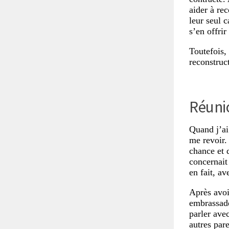
aider à re
leur seul c
s’en offrir
Toutefois, 
reconstruct
Réuni
Quand j’ai
me revoir. 
chance et 
concernait
en fait, av
Après avoi
embrassade
parler ave
autres pare