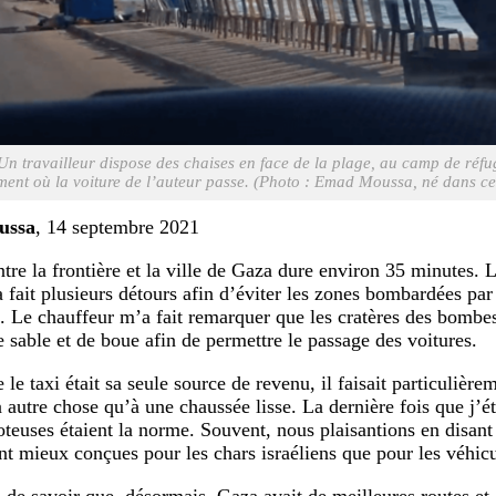
Un travailleur dispose des chaises en face de la plage, au camp de réfu
ment où la voiture de l’auteur passe. (Photo : Emad Moussa, né dans c
ussa
, 14 septembre 2021
ntre la frontière et la ville de Gaza dure environ 35 minutes. 
a fait plusieurs détours afin d’éviter les zones bombardées par
e. Le chauffeur m’a fait remarquer que les cratères des bombes
 sable et de boue afin de permettre le passage des voitures.
 le taxi était sa seule source de revenu, il faisait particulière
 autre chose qu’à une chaussée lisse. La dernière fois que j’ét
oteuses étaient la norme. Souvent, nous plaisantions en disant
nt mieux conçues pour les chars israéliens que pour les véhicul