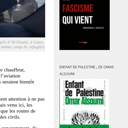
giés d’Al-Shaati, à Gaza,
e même camp de réfugiés)
ENFANT DE PALESTINE , DE OMAR
Le chauffeur,
ALSOUMI
 l’aviation
 seraient bientôt
ment attention à ne pas
ais venu ici, les
 que les routes de
es civils.