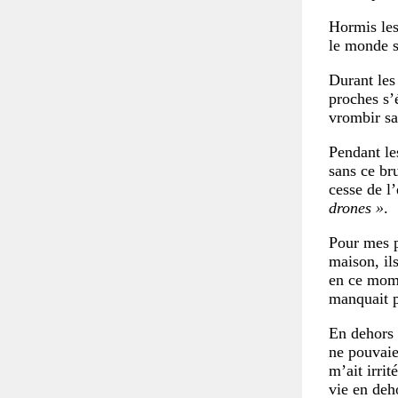
Hormis les
le monde s
Durant les
proches s’
vrombir sa
Pendant les
sans ce br
cesse de l
drones »
.
Pour mes pa
maison, ils
en ce mome
manquait p
En dehors 
ne pouvaie
m’ait irrit
vie en deh