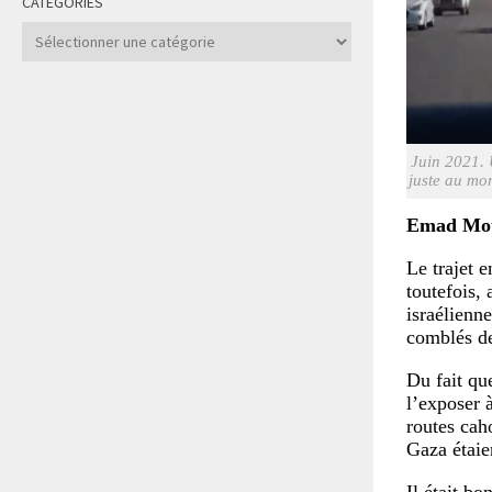
CATÉGORIES
Catégories
Juin 2021. 
juste au mo
Emad Mo
Le trajet e
toutefois, 
israélienn
comblés de
Du fait que
l’exposer à
routes cah
Gaza étaie