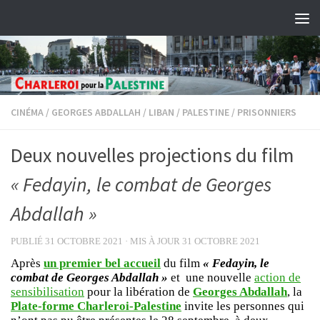
Skip to content
CINÉMA
/
GEORGES ABDALLAH
/
LIBAN
/
PALESTINE
/
PRISONNIERS
Deux nouvelles projections du film
« Fedayin, le combat de Georges
Abdallah »
PUBLIÉ
31 OCTOBRE 2021
· MIS À JOUR
31 OCTOBRE 2021
Après
un premier bel accueil
du film
« Fedayin, le
combat de Georges Abdallah »
et une nouvelle
action de
sensibilisation
pour la libération de
Georges Abdallah
, la
Plate-forme Charleroi-Palestine
invite les personnes qui