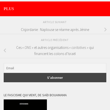
PLUS
ARTICLE SUIVANT
Cisjordanie : Naplouse se réarme après Jénine
ARTICLE PRÉCÉDENT
Ces
« ONG »
et autres organisations
« caritatives »
qui
financent les colons d’Israël
LE FASCISME QUI VIENT, DE SAÏD BOUAMAMA