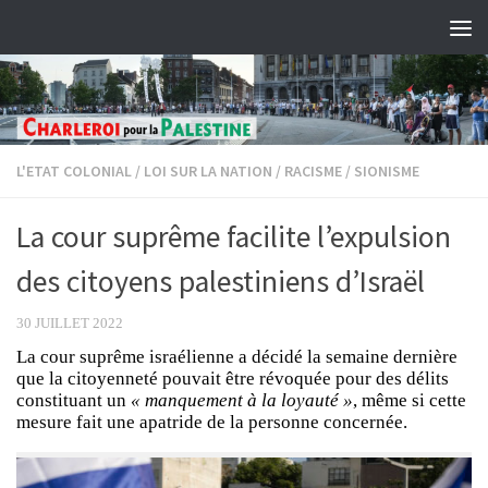
Skip to content
L'ETAT COLONIAL
/
LOI SUR LA NATION
/
RACISME
/
SIONISME
La cour suprême facilite l’expulsion
des citoyens palestiniens d’Israël
30 JUILLET 2022
La cour suprême israélienne a décidé la semaine dernière
que la citoyenneté pouvait être révoquée pour des délits
constituant un
« manquement à la loyauté »
, même si cette
mesure fait une apatride de la personne concernée.