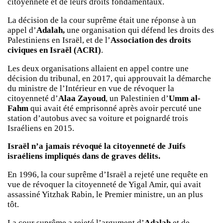
citoyenneté et de leurs droits fondamentaux.
La décision de la cour suprême était une réponse à un
appel d’
Adalah,
une organisation qui défend les droits des
Palestiniens en Israël, et de l’
Association des droits
civiques en Israël (ACRI)
.
Les deux organisations allaient en appel contre une
décision du tribunal, en 2017, qui approuvait la démarche
du ministre de l’Intérieur en vue de révoquer la
citoyenneté d’
Alaa Zayoud
, un Palestinien d’
Umm al-
Fahm
qui avait été emprisonné après avoir percuté une
station d’autobus avec sa voiture et poignardé trois
Israéliens en 2015.
Israël n’a jamais révoqué la citoyenneté de Juifs
israéliens impliqués dans de graves délits.
En 1996, la cour suprême d’Israël a rejeté une requête en
vue de révoquer la citoyenneté de Yigal Amir, qui avait
assassiné Yitzhak Rabin, le Premier ministre, un an plus
tôt.
La cour suprême a rejeté l’argument d’
Adalah
et de