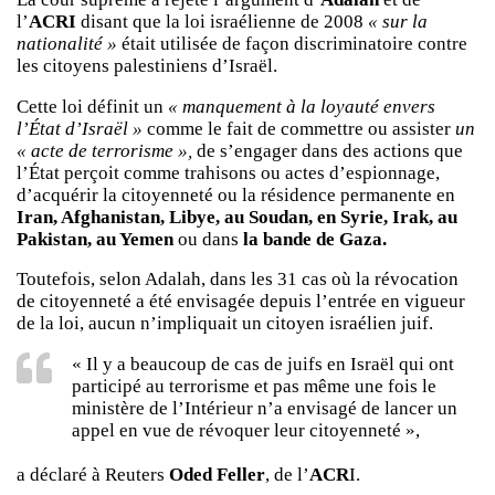
l’
ACRI
disant que la loi israélienne de 2008
« sur la
nationalité »
était utilisée de façon discriminatoire contre
les citoyens palestiniens d’Israël.
Cette loi définit un
« manquement à la loyauté envers
l’État d’Israël »
comme le fait de commettre ou assister
un
« acte de terrorisme »,
de s’engager dans des actions que
l’État perçoit comme trahisons ou actes d’espionnage,
d’acquérir la citoyenneté ou la résidence permanente en
Iran, Afghanistan, Libye, au Soudan, en Syrie, Irak, au
Pakistan, au Yemen
ou dans
la bande de Gaza.
Toutefois, selon Adalah, dans les 31 cas où la révocation
de citoyenneté a été envisagée depuis l’entrée en vigueur
de la loi, aucun n’impliquait un citoyen israélien juif.
« Il y a beaucoup de cas de juifs en Israël qui ont
participé au terrorisme et pas même une fois le
ministère de l’Intérieur n’a envisagé de lancer un
appel en vue de révoquer leur citoyenneté »,
a déclaré à Reuters
Oded Feller
, de l’
ACR
I.