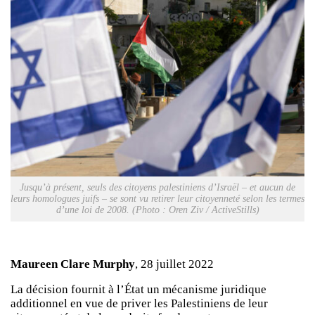
Jusqu’à présent, seuls des citoyens palestiniens d’Israël – et aucun de
leurs homologues juifs – se sont vu retirer leur citoyenneté selon les termes
d’une loi de 2008. (Photo : Oren Ziv / ActiveStills)
Maureen Clare Murphy
, 28 juillet 2022
La décision fournit à l’État un mécanisme juridique
additionnel en vue de priver les Palestiniens de leur