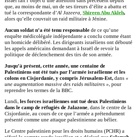
Israël fait l’objet d’une attention sans précédent depuis
que, au moins de mai, un de ses tireurs d’élite a abattu et
tué la correspondante d’
Al Jazeera,
Shireen Abu Akleh
,
alors qu’elle couvrait un raid militaire à Jénine.
Aucun soldat n’a été tenu responsable
de ce qu’une
enquête médicolégale indépendante a conclu comme étant
un homicide délibéré. Les dirigeants israéliens ont débouté
les appels américains demandant à Israël de revoir la
politique de déclenchement des tirs de son armée.
Jusqu’à présent, cette année, une centaine de
Palestiniens ont été tués par l’armée israélienne et les
colons en Cisjordanie, y compris Jérusalem-Est,
dans
«
une augmentation massive des raids militaires »
, pour
reprendre les termes de la BBC.
Lundi,
les forces israéliennes ont tué deux Palestiniens
dans le camp de réfugiés de Jalazone
, dans le centre de la
Cisjordanie, au cours de ce que l’armée a prétendument
présenté comme une attaque palestinienne au bélier.
Le Centre palestinien pour les droits humains (PCHR) a