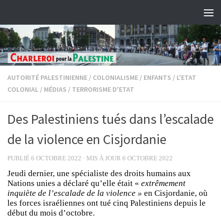
Skip to content
AUTORITÉ PALESTINIENNE
/
COLONIALISME
/
ENFANTS
/
L'ETAT
COLONIAL
/
MÉDIAS
/
TERRORISME D'ETAT
Des Palestiniens tués dans l’escalade
de la violence en Cisjordanie
PUBLIÉ
6 OCTOBRE 2022
· MIS À JOUR
6 OCTOBRE 2022
Jeudi dernier, une spécialiste des droits humains aux
Nations unies a déclaré qu’elle était «
extrêmement
inquiète de l’escalade de la violence »
en Cisjordanie, où
les forces israéliennes ont tué cinq Palestiniens depuis le
début du mois d’octobre.