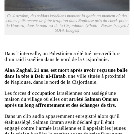
Ce 4 octobre, des soldats israéliens montent la garde au moment où des
colons juifs tentent de faire irruption dans Naplouse près du check-point
de Huwara, dans le nord-est de la Cisjordanie. (Photo : Nasser Ishayeh /
SOPA Images)
Dans l’intervalle, un Palestinien a été tué mercredi lors
d’un raid israélien dans le nord de la Cisjordanie.
Alaa Zaghal
,
21 ans, est mort après avoir reçu une balle
dans la tête à Deir al-Hatab
, une ville située à proximité
de Naplouse, dans le nord de la Cisjordanie.
Les forces d’occupation israéliennes ont assiégé une
maison du village où elles ont
arrêté Salman Omran
après un long affrontement et des échanges de tirs.
Dans un clip audio apparemment enregistré alors qu’il
était assiégé, Salman Omran avait déclaré qu’il était
engagé contre l’armée israélienne et il appelait les jeunes