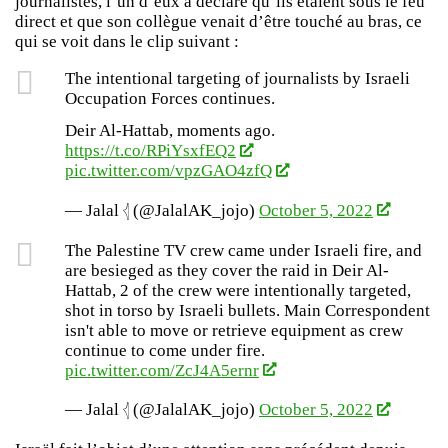
journalistes, l’un d’eux a déclaré qu’ils étaient sous le feu
direct et que son collègue venait d’être touché au bras, ce
qui se voit dans le clip suivant :
The intentional targeting of journalists by Israeli
Occupation Forces continues.
Deir Al-Hattab, moments ago.
https://t.co/RPiYsxfEQ2
pic.twitter.com/vpzGAO4zfQ
— Jalal 𓂆 (@JalalAK_jojo)
October 5, 2022
The Palestine TV crew came under Israeli fire, and
are besieged as they cover the raid in Deir Al-
Hattab, 2 of the crew were intentionally targeted,
shot in torso by Israeli bullets. Main Correspondent
isn't able to move or retrieve equipment as crew
continue to come under fire.
pic.twitter.com/ZcJ4A5ernr
— Jalal 𓂆 (@JalalAK_jojo)
October 5, 2022