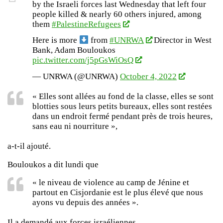
by the Israeli forces last Wednesday that left four
people killed & nearly 60 others injured, among
them
#PalestineRefugees
Here is more
from
#UNRWA
Director in West
Bank, Adam Bouloukos
pic.twitter.com/j5pGsWiOsQ
— UNRWA (@UNRWA)
October 4, 2022
« Elles sont allées au fond de la classe, elles se sont
blotties sous leurs petits bureaux, elles sont restées
dans un endroit fermé pendant près de trois heures,
sans eau ni nourriture »,
a-t-il ajouté.
Bouloukos a dit lundi que
« le niveau de violence au camp de Jénine et
partout en Cisjordanie est le plus élevé que nous
ayons vu depuis des années ».
Il a demandé aux forces israéliennes