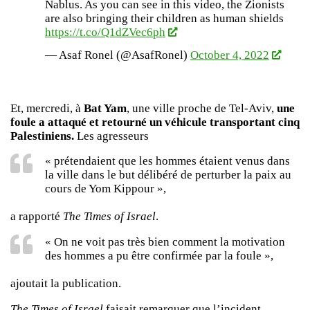
Nablus. As you can see in this video, the Zionists
are also bringing their children as human shields
https://t.co/Q1dZVec6ph
— Asaf Ronel (@AsafRonel)
October 4, 2022
Et, mercredi, à
Bat Yam
, une ville proche de Tel-Aviv,
une
foule a attaqué et retourné un véhicule transportant cinq
Palestiniens.
Les agresseurs
« prétendaient que les hommes étaient venus dans
la ville dans le but délibéré de perturber la paix au
cours de Yom Kippour »,
a rapporté
The Times of Israel
.
« On ne voit pas très bien comment la motivation
des hommes a pu être confirmée par la foule »,
ajoutait la publication.
The Times of Israel
faisait remarquer que l’incident