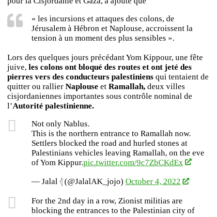
pour la Cisjordanie et Gaza, a ajouté que
« les incursions et attaques des colons, de
Jérusalem à Hébron et Naplouse, accroissent la
tension à un moment des plus sensibles ».
Lors des quelques jours précédant Yom Kippour, une fête
juive,
les colons ont bloqué des routes et ont jeté des
pierres vers des conducteurs palestiniens
qui tentaient de
quitter ou rallier
Naplouse
et
Ramallah,
deux villes
cisjordaniennes importantes sous contrôle nominal de
l’
Autorité palestinienne.
Not only Nablus.
This is the northern entrance to Ramallah now.
Settlers blocked the road and hurled stones at
Palestinians vehicles leaving Ramallah, on the eve
of Yom Kippur.
pic.twitter.com/9c7ZbCKdEx
— Jalal 𓂆 (@JalalAK_jojo)
October 4, 2022
For the 2nd day in a row, Zionist militias are
blocking the entrances to the Palestinian city of