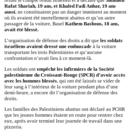
réfuté le compte rendu israélien et a déclaré que
Salameh
Rafat Shariah, 19 ans, et Khaled Fadi Anbar, 19 ans
aussi
, ne constituaient pas un danger imminent au moment
où ils avaient été mortellement abattus et qu’un autre
passager de la voiture, Basel
Kathem Basbous, 18 ans,
avait été blessé.
L’organisation de défense des droits a dit que
les soldats
israéliens avaient dressé une embuscad
e à la voiture
transportant les trois Palestiniens et qu’aucune
confrontation n’avait lieu à ce moment-là.
Les soldats ont
empêché les infirmiers de la Société
palestinienne du Croissant-Rouge (SPCR) d’avoir accès
avec les hommes blessés
, qui ont été laissés se vider de
leur sang à l’intérieur de la voiture pendant plus d’une
demi-heure, a encore dit l’organisation de défense des
droits.
Les familles des Palestiniens abattus ont déclaré au PCHR
que les jeunes hommes étaient en route pour rentrer chez
eux, après avoir terminé leur journée de travail dans une
pizzeria.