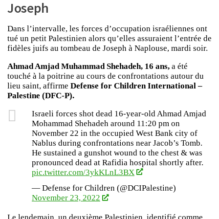
Joseph
Dans l’intervalle, les forces d’occupation israéliennes ont
tué un petit Palestinien alors qu’elles assuraient l’entrée de
fidèles juifs au tombeau de Joseph à Naplouse, mardi soir.
Ahmad Amjad Muhammad Shehadeh, 16 ans,
a été
touché à la poitrine au cours de confrontations autour du
lieu saint, affirme
Defense for Children International –
Palestine (DFC-P).
Israeli forces shot dead 16-year-old Ahmad Amjad
Mohammad Shehadeh around 11:20 pm on
November 22 in the occupied West Bank city of
Nablus during confrontations near Jacob’s Tomb.
He sustained a gunshot wound to the chest & was
pronounced dead at Rafidia hospital shortly after.
pic.twitter.com/3ykKLnL3BX
— Defense for Children (@DCIPalestine)
November 23, 2022
Le lendemain, un deuxième Palestinien, identifié comme