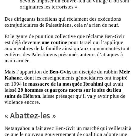
devons imposer un couvre-feu au village d’où sont
originaires les terroristes ».
Des dirigeants israéliens qui réclament des exécutions
extrajudiciaires de Palestiniens, cela n’a rien de neuf.
Et le genre de punition collective que réclame Ben-Gvir
est déjà devenue
une routine
pour Israël qui l’applique
aux membres de la famille ainsi qu’aux communautés tout
entières des Palestiniens présumés auteurs d’attaques à
main armée.
Mais l’apparition de
Ben-Gvir,
un disciple du rabbin
Meir
Kahane
, dont les enseignements génocidaires ont inspiré
en 1994
le massacre de la mosquée Ibrahimi
qui avait
laissé
29 hommes et garçons morts sur le site du lieu
saint de Hébron,
laisse présager qu’il va y avoir plus de
violence encore.
« Abattez-les »
Netanyahou a fait avec Ben-Gvir un marché qui veillerait à
ce que le nouveau gouvernement de coalition adopte une