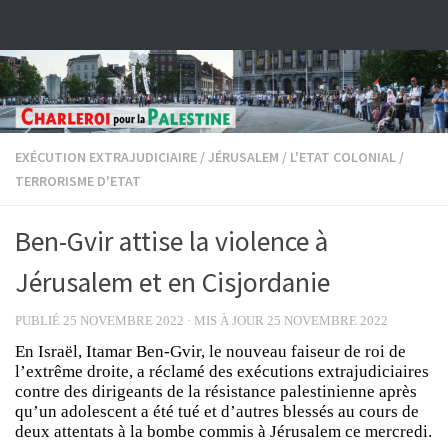
Skip to content
EXÉCUTION EXTRAJUDICIAIRE
/
JÉRUSALEM
/
L'ETAT COLONIAL
/
TERRORISME D'ETAT
Ben-Gvir attise la violence à
Jérusalem et en Cisjordanie
PUBLIÉ
25 NOVEMBRE 2022
· MIS À JOUR
25 NOVEMBRE 2022
En Israël, Itamar Ben-Gvir, le nouveau faiseur de roi de
l’extrême droite, a réclamé des exécutions extrajudiciaires
contre des dirigeants de la résistance palestinienne après
qu’un adolescent a été tué et d’autres blessés au cours de
deux attentats à la bombe commis à Jérusalem ce mercredi.