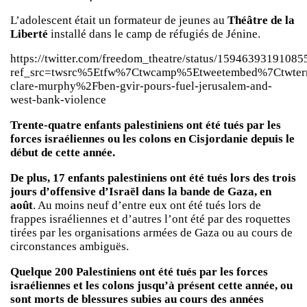
L’adolescent était un formateur de jeunes au
Théâtre de la
Liberté
installé dans le camp de réfugiés de Jénine.
https://twitter.com/freedom_theatre/status/1594639319108
ref_src=twsrc%5Etfw%7Ctwcamp%5Etweetembed%7Ctwter
clare-murphy%2Fben-gvir-pours-fuel-jerusalem-and-
west-bank-violence
Trente-quatre enfants palestiniens ont été tués par les
forces israéliennes ou les colons en Cisjordanie depuis le
début de cette année.
De plus, 17 enfants palestiniens ont été tués lors des trois
jours d’offensive d’Israël dans la bande de Gaza, en
août
. Au moins neuf d’entre eux ont été tués lors de
frappes israéliennes et d’autres l’ont été par des roquettes
tirées par les organisations armées de Gaza ou au cours de
circonstances ambiguës.
Quelque 200 Palestiniens ont été tués par les forces
israéliennes et les colons jusqu’à présent cette année, ou
sont morts de blessures subies au cours des années