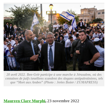
20 avril 2022. Ben-Gvir participe à une marche à Jérusalem, où des
centaines de juifs israéliens scandent des slogans antipalestiniens, tels
que “Mort aux Arabes” (Photo : Jeries Bssier / ZUMAPRESS)
Maureen Clare Murphi
,
23 novembre 2022