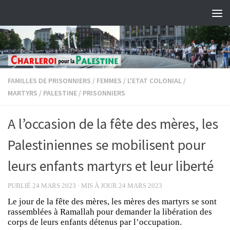
Skip to content
FAMILLES DE PRISONNIERS
/
FEMMES
/
L'ETAT COLONIAL
/
MARTYRS
/
PALESTINE
/
PRISONNIERS
A l’occasion de la fête des mères, les
Palestiniennes se mobilisent pour
leurs enfants martyrs et leur liberté
PUBLIÉ
24 MARS 2023
· MIS À JOUR
24 MARS 2023
Le jour de la fête des mères, les mères des martyrs se sont
rassemblées à Ramallah pour demander la libération des
corps de leurs enfants détenus par l’occupation.