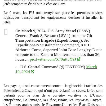
jetée temporaire établi sur la côte de Gaza.
Le 9 mars, les EU ont envoyé sur place les premiers navires
logistiques transportant les équipements destinés à installer la
jetée.
On March 9, 2024, U.S. Army Vessel (USAV)
General Frank S. Besson (LSV-1) from the 7th
Transportation Brigade (Expeditionary), 3rd
Expeditionary Sustainment Command, XVIII
Airborne Corps, departed Joint Base Langley-Eustis
en route to the Eastern Mediterranean less than 36
hours…
pic.twitter.com/X70uttuY9J
— U.S. Central Command (@CENTCOM)
March
10, 2024
Les pays qui ont constamment soutenu le génocide israélien des
Palestiniens à Gaza ou qui n’ont pas réclamé un cessez-le-feu sont
partants pour le plan de
« corridor maritime »
. L’Union
européenne, l’Allemagne, la Grèce, l’Italie, les Pays-Bas, Chypre,
les Émirats arabes unis, le Royaume-Uni et les États-Unis sont