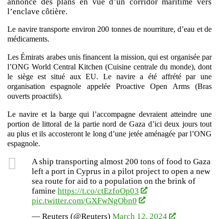
annoncé des plans en vue d’un corridor maritime vers
l’enclave côtière.
Le navire transporte environ 200 tonnes de nourriture, d’eau et de
médicaments.
Les Émirats arabes unis financent la mission, qui est organisée par
l’ONG World Central Kitchen (Cuisine centrale du monde), dont
le siège est situé aux EU. Le navire a été affrété par une
organisation espagnole appelée Proactive Open Arms (Bras
ouverts proactifs).
Le navire et la barge qui l’accompagne devraient atteindre une
portion de littoral de la partie nord de Gaza d’ici deux jours tout
au plus et ils accosteront le long d’une jetée aménagée par l’ONG
espagnole.
A ship transporting almost 200 tons of food to Gaza
left a port in Cyprus in a pilot project to open a new
sea route for aid to a population on the brink of
famine
https://t.co/ctEzfoOp03
pic.twitter.com/GXFwNgObn0
— Reuters (@Reuters)
March 12, 2024