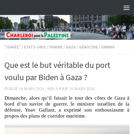
Skip to content
"ISRAËL"
/
ETATS-UNIS
/
FAMINE
/
GAZA
/
GÉNOCIDE
/
UNRWA
Que est le but véritable du port
voulu par Biden à Gaza ?
PUBLIÉ
16 MARS 2024
· MIS À JOUR
16 MARS 2024
Dimanche, alors qu’il faisait le tour des côtes de Gaza à
bord d’un navire de guerre, le ministre israélien de la
défense, Yoav Gallant, a exprimé son enthousiasme à
propos des plans de corridor maritime.