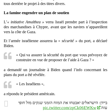
tous derrière le projet à des titres divers.
La famine engendre un plan de soutien
L’
« initiative Amalthea »
verra Israël prendre part à l’inspection
des marchandises à Chypre, avant que les navires n’appareillent
vers la côte de Gaza.
Et l’armée israélienne assurera la «
sécurité »
du port, a déclaré
Biden.
« Qui va assurer la sécurité du port que vous prévoyez de
construire en vue de proposer de l’aide à Gaza ? »
a demandé un journaliste à Biden quand l’info concernant les
plans du port a été révélée.
« Les Israéliens »,
a répondu le président américain.
ביידן: הישראלים יאבטחו את המזח הזמני שנקים מול חופי
pic.twitter.com/zpCk06EWKw
עזה