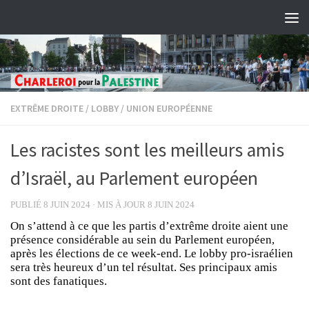
Skip to content
EXTRÊME DROITE
/
LOBBY
/
UNION EUROPÉENNE
Les racistes sont les meilleurs amis
d’Israël, au Parlement européen
PUBLIÉ
8 JUIN 2024
· MIS À JOUR
8 JUIN 2024
On s’attend à ce que les partis d’extrême droite aient une
présence considérable au sein du Parlement européen,
après les élections de ce week-end. Le lobby pro-israélien
sera très heureux d’un tel résultat. Ses principaux amis
sont des fanatiques.