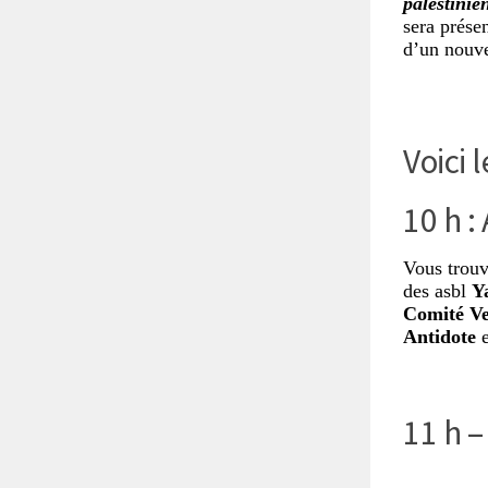
palestinie
sera prése
d’un nouv
Voici 
10 h :
Vous trouv
des asbl
Y
Comité Ve
Antidote
e
11 h –