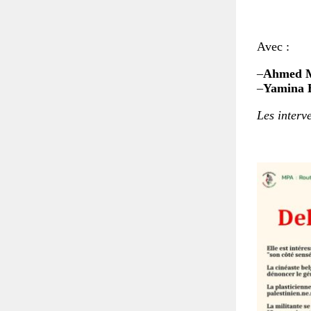
Avec :
–
Ahmed M
–
Yamina 
Les interv