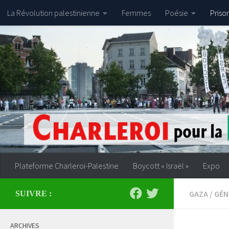
La Révolution palestinienne
Femmes
Poésie
Priso
Skip to content
Plateforme Charleroi-Palestine
Boycott « Israël »
Expo
GAZA
/
GÉN
SUIVRE :
ARCHIVES