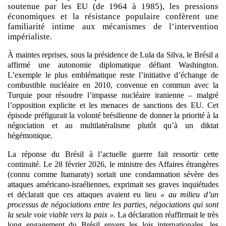
soutenue par les EU (de 1964 à 1985), les pressions
économiques et la résistance populaire confèrent une
familiarité intime aux mécanismes de l’intervention
impérialiste.
À
maintes reprises, sous la présidence de Lula da Silva, le Brésil a
affirmé une autonomie diplomatique défiant Washington.
L’exemple le plus emblématique reste l’initiative d’échange de
combustible nucléaire en 2010, convenue en commun avec la
Turquie pour résoudre l’impasse nucléaire iranienne – malgré
l’opposition explicite et les menaces de sanctions des EU.
Cet
épisode préfigurait la volonté brésilienne de donner la priorité à la
négociation et au multilatéralisme plutôt qu’à un diktat
hégémonique.
La réponse du Brésil à l’actuelle guerre fait ressortir cette
continuité. Le 28 février 2026, le ministre des Affaires étrangères
(connu comme Itamaraty) sortait une condamnation sévère des
attaques américano-israéliennes, exprimait ses graves inquiétudes
et déclarait que ces attaques avaient eu lieu
« au milieu d’un
processus de négociations entre les parties, négociations qui sont
la seule voie viable vers la paix ».
La déclaration réaffirmait le très
long engagement du Brésil envers les lois internationales, les