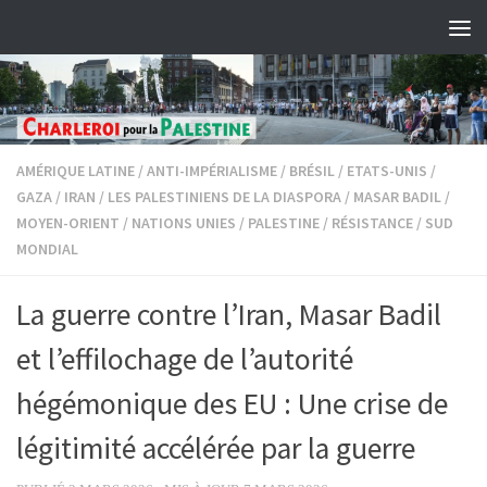
Skip to content
AMÉRIQUE LATINE
/
ANTI-IMPÉRIALISME
/
BRÉSIL
/
ETATS-UNIS
/
GAZA
/
IRAN
/
LES PALESTINIENS DE LA DIASPORA
/
MASAR BADIL
/
MOYEN-ORIENT
/
NATIONS UNIES
/
PALESTINE
/
RÉSISTANCE
/
SUD
MONDIAL
La guerre contre l’Iran, Masar Badil
et l’effilochage de l’autorité
hégémonique des EU : Une crise de
légitimité accélérée par la guerre