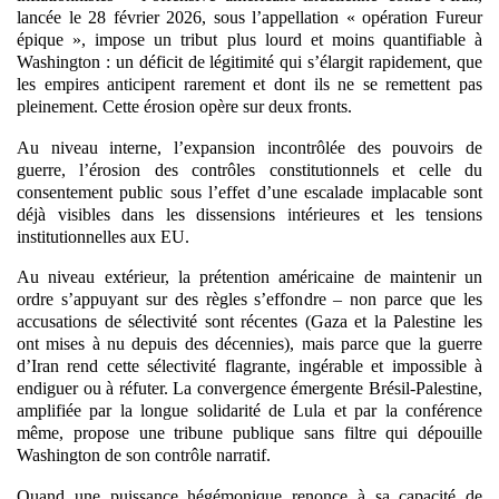
lancée le 28 février 2026, sous l’appellation « opération Fureur
épique », impose un tribut plus lourd et moins quantifiable à
Washington :
un déficit de légitimité qui s’élargit rapidement, que
les empires anticipent rarement et dont ils ne se remettent pas
pleinement.
Cette érosion opère sur deux fronts.
Au niveau interne,
l’expansion incontrôlée des pouvoirs de
guerre, l’érosion des contrôles constitutionnels et celle du
consentement public sous l’effet d’une escalade implacable
sont
déjà visibles dans les dissensions intérieures et les tensions
institutionnelles aux EU.
Au niveau extérieur,
la prétention américaine de maintenir un
ordre s’appuyant sur des règles s’effondre
– non parce que les
accusations de sélectivité sont récentes (Gaza et la Palestine les
ont mises à nu depuis des décennies), mais parce que la guerre
d’Iran rend cette sélectivité flagrante, ingérable et impossible à
endiguer ou à réfuter. La convergence émergente Brésil-Palestine,
amplifiée par la longue solidarité de Lula et par la conférence
même, propose une tribune publique sans filtre qui dépouille
Washington de son contrôle narratif.
Quand une puissance hégémonique renonce à sa capacité de