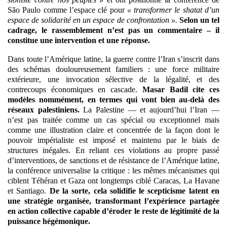
São Paulo comme l’espace clé pour
« transformer le shatat d’un
espace de solidarité en un espace de confrontation ».
Selon un tel
cadrage, le rassemblement n’est pas un commentaire – il
constitue une intervention et une réponse.
Dans toute l’Amérique latine, la guerre contre l’Iran s’inscrit dans
des schémas douloureusement familiers : une force militaire
extérieure, une invocation sélective de la légalité, et des
contrecoups économiques en cascade.
Masar Badil cite ces
modèles nommément, en termes qui vont bien au-delà des
réseaux palestiniens.
La Palestine — et aujourd’hui l’Iran —
n’est pas traitée comme un cas spécial ou exceptionnel mais
comme une illustration claire et concentrée de la façon dont le
pouvoir impérialiste est imposé et maintenu par le biais de
structures inégales. En reliant ces violations au propre passé
d’interventions, de sanctions et de résistance de l’Amérique latine,
la conférence universalise la critique : les mêmes mécanismes qui
ciblent Téhéran et Gaza ont longtemps ciblé Caracas, La Havane
et Santiago.
De la sorte, cela solidifie le scepticisme latent en
une stratégie organisée, transformant l’expérience partagée
en action collective capable d’éroder le reste de légitimité de la
puissance hégémonique.