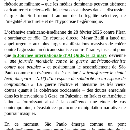
rhétorique militante – que les médias dominants peuvent aisément
caricaturer et rejeter – elle injectera ces analyses dans la discussion
élargie du Sud mondial autour de la légalité sélective, de
l’inégalité structurelle et de l’hypocrisie hégémonique.
L’offensive américano-israélienne du 28 février 2026 contre l’Iran
a surchargé ce rôle. En réponse directe, Masar Badil a lancé un
appel urgent « aux plus larges manifestations massives de colère
contre l’agression américano-sioniste contre l’Iran », insistant pour
que
la Journée internationale d’Al-Quds, le 13 mars
, devienne
« une journée mondiale contre la guerre américano-sioniste
contre nos peuples »
et positionnant le rassemblement de São
Paulo comme un événement clé destiné à
« transformer le shatat
(exil, diaspora – NdT) d’un espace de solidarité en un espace de
confrontation »
. La guerre réactive et intensifie les très vieux
doutes quant à la cohérence occidentale – des doutes enracinés
dans les interventions à Gaza, en Palestine, en Irak et en Amérique
latine – fournissant ainsi à la conférence une étude de cas
contemporaine, dévastatrice qu’aucune manipulation narrative ne
pourrait masquer.
En ce moment, São Paulo émerge comme un pont
inhabituellement puissant entre les régions : la mémoire de la