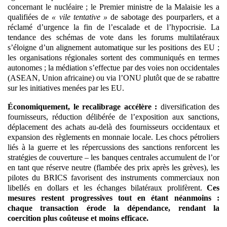
concernant le nucléaire ; le Premier ministre de la Malaisie les a
qualifiées de
« vile tentative »
de sabotage des pourparlers, et a
réclamé d’urgence la fin de l’escalade et de l’hypocrisie. La
tendance des schémas de vote dans les forums multilatéraux
s’éloigne d’un alignement automatique sur les positions des EU ;
les organisations régionales sortent des communiqués en termes
autonomes ; la médiation s’effectue par des voies non occidentales
(ASEAN, Union africaine) ou via l’ONU plutôt que de se rabattre
sur les initiatives menées par les EU.
Économiquement, le recalibrage accélère :
diversification des
fournisseurs, réduction délibérée de l’exposition aux sanctions,
déplacement des achats au-delà des fournisseurs occidentaux et
expansion des règlements en monnaie locale. Les chocs pétroliers
liés à la guerre et les répercussions des sanctions renforcent les
stratégies de couverture – les banques centrales accumulent de l’or
en tant que réserve neutre (flambée des prix après les grèves), les
pilotes du BRICS favorisent des instruments commerciaux non
libellés en dollars et les échanges bilatéraux prolifèrent.
Ces
mesures restent progressives tout en étant néanmoins :
chaque transaction érode la dépendance, rendant la
coercition plus coûteuse et moins efficace.