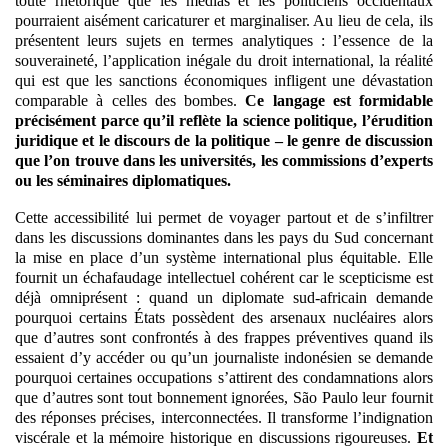
toute rhétorique que les médias et les politiciens occidentaux
pourraient aisément caricaturer et marginaliser. Au lieu de cela, ils
présentent leurs sujets en termes analytiques : l’essence de la
souveraineté, l’application inégale du droit international, la réalité
qui est que les sanctions économiques infligent une dévastation
comparable à celles des bombes.
Ce langage est formidable
précisément parce qu’il reflète la science politique, l’érudition
juridique et le discours de la politique – le genre de discussion
que l’on trouve dans les universités, les commissions d’experts
ou les séminaires diplomatiques.
Cette accessibilité lui permet de voyager partout et de s’infiltrer
dans les discussions dominantes dans les pays du Sud concernant
la mise en place d’un système international plus équitable. Elle
fournit un échafaudage intellectuel cohérent car le scepticisme est
déjà omniprésent : quand un diplomate sud-africain demande
pourquoi certains États possèdent des arsenaux nucléaires alors
que d’autres sont confrontés à des frappes préventives quand ils
essaient d’y accéder ou qu’un journaliste indonésien se demande
pourquoi certaines occupations s’attirent des condamnations alors
que d’autres sont tout bonnement ignorées, São Paulo leur fournit
des réponses précises, interconnectées. Il transforme l’indignation
viscérale et la mémoire historique en discussions rigoureuses.
Et