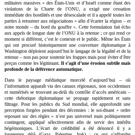
militaires massives » des États-Unis et d’Israël comme étant des
violations de la Charte de l’ONU, a exigé une cessation
immédiate des hostilités et une désescalade et il a appelé toutes les
parties à retourner aux négociations « afin d’écarter la région – et
notre monde – du bord du gouffre ». Cette formulation fait écho
aux appels de longue date de l’ONU à la retenue ; ce qui rend ce
moment si différent, c’est le contexte et le public. Même les États
qui ont procuré historiquement une couverture diplomatique à
Washington déploient aujourd’hui le langage de la légalité et de la
retenue – non pas pour soutenir les frappes mais pour éviter d’être
perçus comme les légitimant.
Il s’agit d’une érosion subtile mais
profonde de la déférence automatique.
Dans le paysage médiatique morcelé d’aujourd’hui – où
l’information apparaît via des canaux régionaux, non occidentaux
et numérisés se trouvant au-delà du contrôle d’accès américain –
cette rhétorique diplomatique se propage rapidement et sans
filtrage. Pour les publics du Sud mondial, elle approfondit une
perception forgées pendant des décennies :
le soi-disant « ordre
reposant sur des règles » n’est pas universel mais politiquement
contingent, appliqué sélectivement afin de servir des intérêts
hégémoniques
. L’écart de crédibilité a été dénoncé il y a
longtemps déjà (Gaza, Palestine, Irak) ; ce qui s’effondre