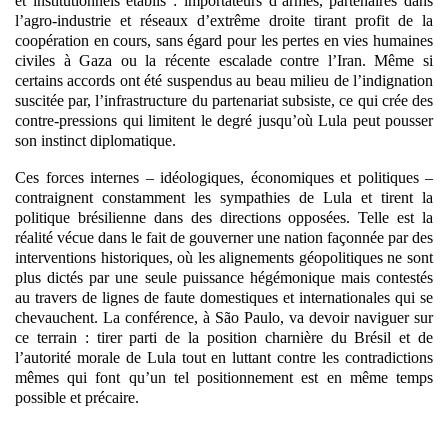
et institutionnels établis : importateurs d’armes, partenaires dans
l’agro-industrie et réseaux d’extrême droite tirant profit de la
coopération en cours, sans égard pour les pertes en vies humaines
civiles à Gaza ou la récente escalade contre l’Iran. Même si
certains accords ont été suspendus au beau milieu de l’indignation
suscitée par, l’infrastructure du partenariat subsiste, ce qui crée des
contre-pressions qui limitent le degré jusqu’où Lula peut pousser
son instinct diplomatique.
Ces forces internes – idéologiques, économiques et politiques –
contraignent constamment les sympathies de Lula et tirent la
politique brésilienne dans des directions opposées
. Telle est la
réalité vécue dans le fait de gouverner une nation façonnée par des
interventions historiques, où les alignements géopolitiques ne sont
plus dictés par une seule puissance hégémonique mais contestés
au travers de lignes de faute domestiques et internationales qui se
chevauchent. La conférence, à São Paulo, va devoir naviguer sur
ce terrain : tirer parti de la position charnière du Brésil et de
l’autorité morale de Lula tout en luttant contre les contradictions
mêmes qui font qu’un tel positionnement est en même temps
possible et précaire.