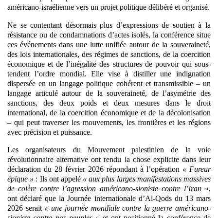
américano-israélienne vers un projet politique délibéré et organisé.
Ne se contentant désormais plus d’expressions de soutien à la
résistance ou de condamnations d’actes isolés,
la conférence situe
ces événements dans une lutte unifiée autour de la souveraineté,
des lois internationales, des régimes de sanctions, de la coercition
économique et de l’inégalité des structures de pouvoir qui sous-
tendent l’ordre mondial
. Elle vise à distiller une indignation
dispersée en un langage politique cohérent et transmissible – un
langage articulé autour de la souveraineté, de l’asymétrie des
sanctions, des deux poids et deux mesures dans le droit
international, de la coercition économique et de la décolonisation
– qui peut traverser les mouvements, les frontières et les régions
avec précision et puissance.
Les organisateurs du Mouvement palestinien de la voie
révolutionnaire alternative ont rendu la chose explicite dans leur
déclaration du 28 février 2026 répondant à l’opération
« Fureur
épique »
: Ils ont appelé
« aux plus larges manifestations massives
de colère contre l’agression américano-sioniste contre l’Iran
»,
ont déclaré que la Journée internationale d’Al-Qods du 13 mars
2026 serait
« une journée mondiale contre la guerre américano-
sioniste contre nos peuples »
et ont positionné la conférence de