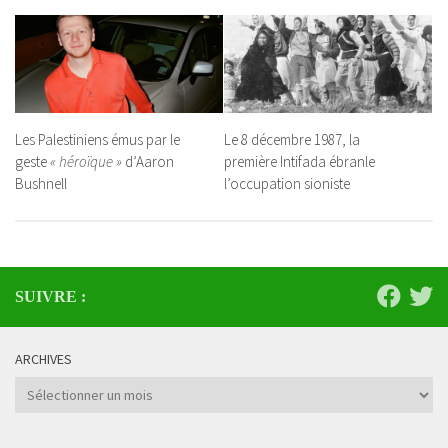
Les Palestiniens émus par le
Le 8 décembre 1987, la
geste
« héroïque »
d’Aaron
première Intifada ébranle
Bushnell
l’occupation sioniste
SUIVRE :
ARCHIVES
Archives