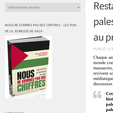
Rest
Archives
pale
NOUS NE SOMMES PAS DES CHIFFRES – LES VOIX
DE LA JEUNESSE DE GAZA
au p
PUBLIÉ
13 
Chaque ann
monde comm
massacres, 
revivent s
médiatique
discussion 
Cet
his
pal
pal