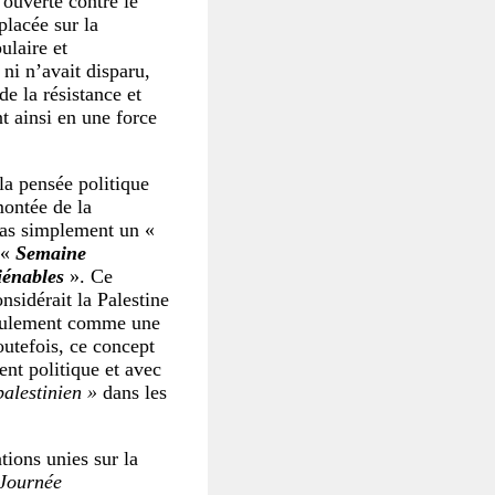
 ouverte contre le
placée sur la
ulaire et
 ni n’avait disparu,
de la résistance et
t ainsi en une force
 la pensée politique
montée de la
pas simplement un «
 «
Semaine
liénables
». Ce
onsidérait la Palestine
seulement comme une
outefois, ce concept
nt politique et avec
palestinien »
dans les
tions unies sur la
Journée