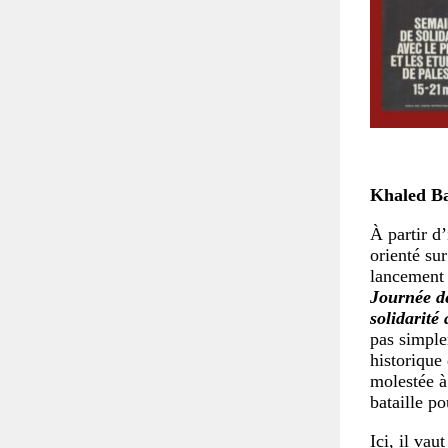
Khaled B
À partir d’
orienté sur
lancement 
Journée de
solidarité 
pas simple
historique
molestée à
bataille po
Ici, il vau