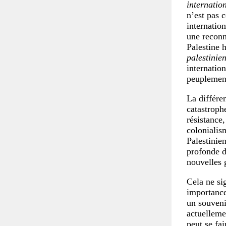
internatio
n’est pas 
internatio
une reconna
Palestine 
palestinie
internation
peuplement
La différe
catastrophe
résistance,
colonialis
Palestinien
profonde d
nouvelles 
Cela ne sig
importance
un souveni
actuelleme
peut se fa