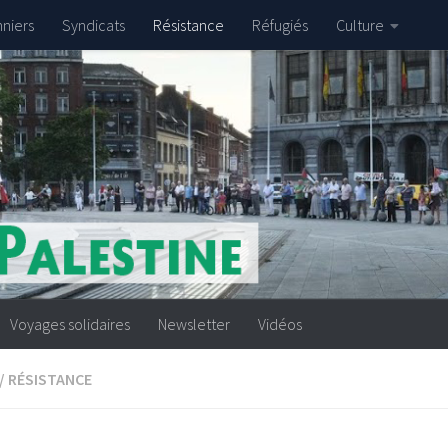
nniers
Syndicats
Résistance
Réfugiés
Culture
Voyages solidaires
Newsletter
Vidéos
/
RÉSISTANCE