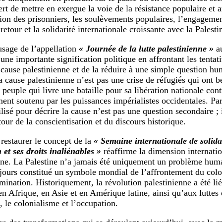
ert de mettre en exergue la voie de la résistance populaire et 
ion des prisonniers, les soulèvements populaires, l’engagemen
 retour et la solidarité internationale croissante avec la Palesti
usage de l’appellation
« Journée de la lutte palestinienne »
a
une importante signification politique en affrontant les tentat
a cause palestinienne et de la réduire à une simple question hu
a cause palestinienne n’est pas une crise de réfugiés qui ont b
peuple qui livre une bataille pour sa libération nationale cont
ent soutenu par les puissances impérialistes occidentales. Pa
lisé pour décrire la cause n’est pas une question secondaire ; il
tour de la conscientisation et du discours historique.
estaurer le concept de la
« Semaine internationale de solida
 et ses droits inaliénables »
réaffirme la dimension internatio
nne. La Palestine n’a jamais été uniquement un problème human
oujours constitué un symbole mondial de l’affrontement du col
omination. Historiquement, la révolution palestinienne a été 
 en Afrique, en Asie et en Amérique latine, ainsi qu’aux luttes
, le colonialisme et l’occupation.