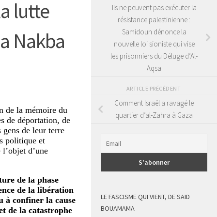
a lutte
Ils ne peuvent pas exécuter la
résistance palestinienne :
Samidoun dénonce la
 la Nakba
nouvelle loi sioniste qui vise
les prisonniers du Déluge d’Al-
Aqsa
ARTICLE PRÉCÉDENT
Comment Israël a ravagé le
an de la mémoire du
quartier d’al-Zahra à Gaza
s de déportation, de
 gens de leur terre
 politique et
 l’objet d’une
ture de la phase
ence de la libération
LE FASCISME QUI VIENT, DE SAÏD
u à confiner la cause
BOUAMAMA
 et de la catastrophe