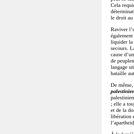
Cela requi
déterminat
le droit au
Raviver l’
également 
liquider l
secours. L
cause d’un 
de peuplem
langage uti
bataille au
De même, r
palestinien
palestinie
; elle a t
et de la d
libération
l’apartheid