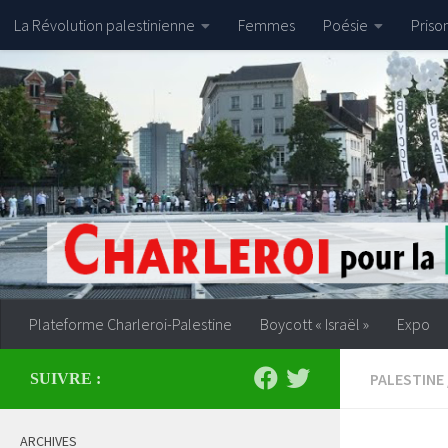
La Révolution palestinienne
Femmes
Poésie
Priso
Skip to content
Plateforme Charleroi-Palestine
Boycott « Israël »
Expo
PALESTINE
SUIVRE :
ARCHIVES