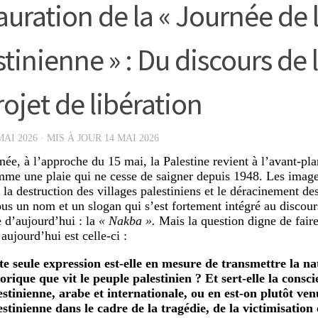
auration de la « Journée de l
stinienne » : Du discours de
rojet de libération
MAI 2026
· MIS À JOUR
14 MAI 2026
ée, à l’approche du 15 mai, la Palestine revient à l’avant-pl
e une plaie qui ne cesse de saigner depuis 1948. Les image
la destruction des villages palestiniens et le déracinement des
ous un nom et un slogan qui s’est fortement intégré au discours
 d’aujourd’hui : la
« Nakba ».
Mais la question digne de faire
aujourd’hui est celle-ci :
te seule expression est-elle en mesure de transmettre la na
torique que vit le peuple palestinien ? Et sert-elle la consci
estinienne, arabe et internationale, ou en est-on plutôt ven
estinienne dans le cadre de la tragédie, de la victimisation