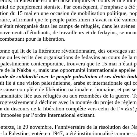
efois, la Palestine est une cause toujours en cours et une lutte
onial de peuplement sioniste. Par conséquent, l’emphase a été 
tion du 15 mai en une occasion de mobilisation politique, pop
aire, affirmant que le peuple palestinien n’avait ni été vaincu
s’était réorganisé dans les camps de réfugiés, dans les arènes 
ouvements d’étudiants, de travailleurs et de fedayins, se muan
 combattant pour la libération.
nne qui lit de la littérature révolutionnaire, des ouvrages sur
nne ou les écrits des organisations de fedayins au cours de la 
 palestinienne contemporaine, trouvera que le 15 mai n’était 
re de la Nakba », mais une opportunité internationale appelée
nale de solidarité avec le peuple palestinien et ses droits ina
it lié à une vision palestinienne, arabe et internationale qui c
cause complète de libération nationale et humaine, et pas 
umanitaire liée aux réfugiés ou aux retombées de la guerre. T
progressivement à décliner avec la montée du projet de règleme
on du discours de la libération complète vers celui de l’
« État 
 imposées par l’ordre international existant.
ntexte, le 29 novembre, l’anniversaire de la résolution des Na
de la Palestine, votée en 1947, a été institutionnalisé comme
« 