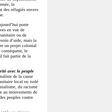
armée, la
t des réfugiés envers
ne.
ujourd’hui porte
ives en vue de
manitaire ou de
esoin d’aide, mais la
re un projet colonial
r conséquent, le
 fait partie de la
rité avec le peuple
naliste de la cause
itaire local ou isolé
onialisme, du racisme
liée au mouvements de
 des peuples contre