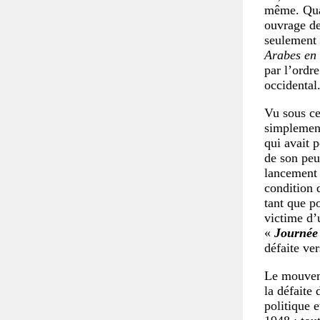
même. Quan
ouvrage d
seulement d
Arabes en 
par l’ordre
occidental
Vu sous cet
simplement
qui avait p
de son peu
lancement 
condition 
tant que po
victime d’
«
Journée 
défaite ver
Le mouveme
la défaite
politique 