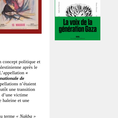
n concept politique et
alestinienne après le
L’appellation
«
nationale de
ellations n’étaient
utôt une transition
n d’une victime
 haleine et une
 du terme
« Nakba »