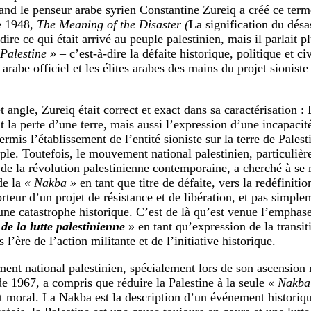
d le penseur arabe syrien Constantine Zureiq a créé ce term
e 1948,
The Meaning of the Disaster (
La signification du désas
ire ce qui était arrivé au peuple palestinien, mais il parlait p
Palestine »
– c’est-à-dire la défaite historique, politique et ci
 arabe officiel et les élites arabes des mains du projet sionist
.
 angle, Zureiq était correct et exact dans sa caractérisation :
 la perte d’une terre, mais aussi l’expression d’une incapacit
ermis l’établissement de l’entité sioniste sur la terre de Palest
ple. Toutefois, le mouvement national palestinien, particulièr
de la révolution palestinienne contemporaine, a cherché à se 
de la
« Nakba »
en tant que titre de défaite, vers la redéfiniti
rteur d’un projet de résistance et de libération, et pas simple
une catastrophe historique. C’est de là qu’est venue l’emphase
de la lutte palestinienne
» en tant qu’expression de la transiti
s l’ère de l’action militante et de l’initiative historique.
nt national palestinien, spécialement lors de son ascension 
 de 1967, a compris que réduire la Palestine à la seule
« Nakba
et moral. La Nakba est la description d’un événement historiqu