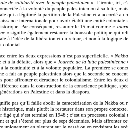
nale de solidarité avec le peuple palestinien »
. L’ironie, ici, c
connectée à la volonté du peuple palestinien ou à sa lutte, mai
nale qui a légitimé la partition de la Palestine et a accordé a
issance internationale pour avoir établi une entité coloniale s
historique. Par conséquent, restaurer le 15 mai comme
« Journ
nne »
signifie également restaurer la boussole politique qui reli
ale à l’idée de la libération et du retour, et non à la logique de
 colonial.
nce entre les deux expressions n’est pas superficielle.
« Nakba
 et à la défaite, alors que
« Journée de la lutte palestinienne 
 à la continuité et à la volonté populaire. La première se conc
me a fait au peuple palestinien alors que la seconde se concent
s pour affronter et déraciner le colonialisme. Entre les deux d
ifférence dans la construction de la conscience politique, spé
générations en Palestine et dans la diaspora.
nifie pas qu’il faille abolir la caractérisation de la Nakba ou 
 historique, mais plutôt la restaurer dans son propre contexte
r figé qui s’est terminé en 1948 ; c’est un processus colonial 
nt et qui s’étend sur plus de sept décennies. Mais affronter c
ire uniquement en pleurant sur le passé ou en revisitant les s