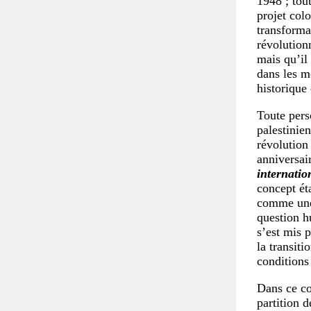
1948 ; tout
projet col
transforma
révolutionn
mais qu’il 
dans les m
historique
Toute perso
palestinie
révolution
anniversai
internatio
concept éta
comme une 
question h
s’est mis 
la transiti
conditions
Dans ce co
partition 