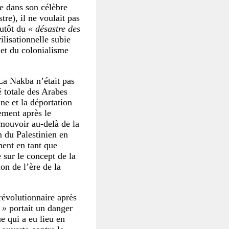
e dans son célèbre
tre), il ne voulait pas
lutôt du
« désastre des
vilisationnelle subie
e et du colonialisme
 La Nakba n’était pas
é totale des Arabes
ine et la déportation
ement après le
mouvoir au-delà de la
on du Palestinien en
ment en tant que
 sur le concept de la
on de l’ère de la
révolutionnaire après
 »
portait un danger
e qui a eu lieu en