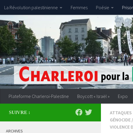
La Révolution palestinienne
Femmes
Poésie
Priso
Skip to content
Plateforme Charleroi-Palestine
Boycott « Israël »
Expo
ATTAQUES 
SUIVRE :
GÉNOCIDE
VIOLENCE 
ARCHIVES