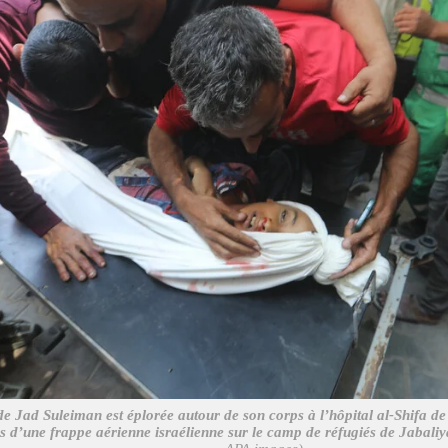
de Jad Suleiman est éplorée autour de son corps à l’hôpital al-Shifa de
ors d’une frappe aérienne israélienne sur le camp de réfugiés de Jabaliy