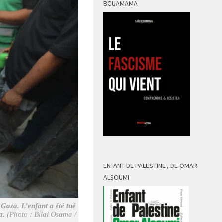
BOUAMAMA
ENFANT DE PALESTINE , DE OMAR
ALSOUMI
 Gaza. L’enfant a été tué
a.
(Photo : Bilal Osama /