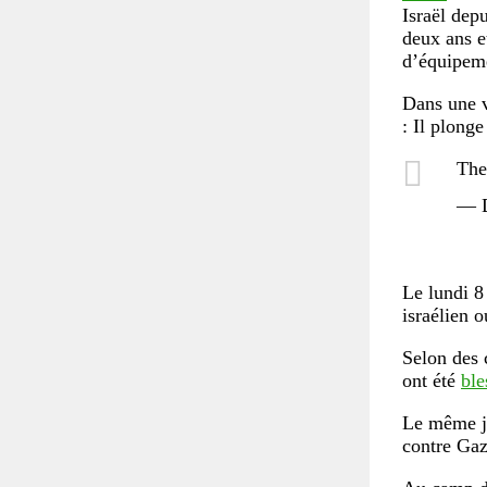
Israël dep
deux ans e
d’équipeme
Dans une 
: Il plonge
The
— D
Le lundi 
israélien 
Selon des 
ont été
ble
Le même jo
contre Gaz