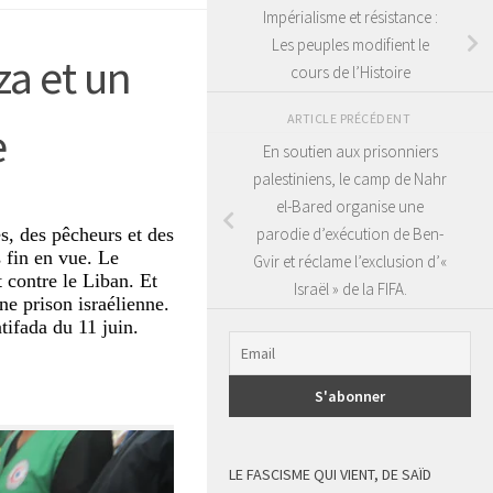
Impérialisme et résistance :
Les peuples modifient le
za et un
cours de l’Histoire
ARTICLE PRÉCÉDENT
e
En soutien aux prisonniers
palestiniens, le camp de Nahr
el-Bared organise une
es, des pêcheurs et des
parodie d’exécution de Ben-
s fin en vue. Le
Gvir et réclame l’exclusion d’«
t contre le Liban. Et
Israël » de la FIFA.
ne prison israélienne.
tifada du 11 juin.
LE FASCISME QUI VIENT, DE SAÏD