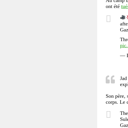
Au camp de
ont été
tué
aft
Gaz
Thr
pic
— D
Jad 
exp
Son père, s
corps. Le 
The
Sul
Gaz