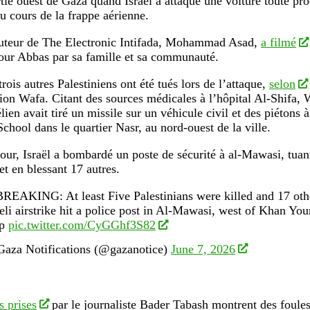
rtie ouest de Gaza quand Israël a attaqué une voiture toute pr
u cours de la frappe aérienne.
buteur de The Electronic Intifada, Mohammad Asad,
a filmé
our Abbas par sa famille et sa communauté.
ois autres Palestiniens ont été tués lors de l’attaque,
selon
ion Wafa. Citant des sources médicales à l’hôpital Al-Shifa, 
lien avait tiré un missile sur un véhicule civil et des piétons 
chool dans le quartier Nasr, au nord-ouest de la ville.
ur, Israël a bombardé un poste de sécurité à al-Mawasi, tuan
et en blessant 17 autres.
REAKING: At least Five Palestinians were killed and 17 othe
aeli airstrike hit a police post in Al-Mawasi, west of Khan Yo
ip
pic.twitter.com/CyGGhf3S82
aza Notifications (@gazanotice)
June 7, 2026
 prises
par le journaliste Bader Tabash montrent des foules