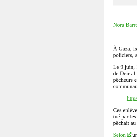
Nora Barr
À Gaza, Is
policiers,
Le 9 juin, 
de Deir al-
pêcheurs et
communau
htt
Ces enlèv
tué par les
pêchait au
Selon
un