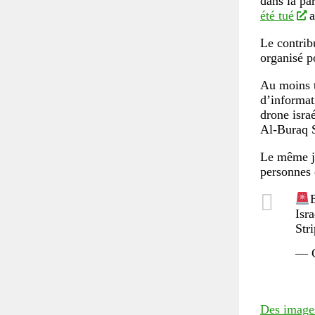
dans la pa
été tué
a
Le contri
organisé p
Au moins tr
d’informat
drone israé
Al-Buraq S
Le même jo
personnes 
B
Isr
Str
— G
Des images