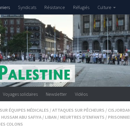
nniers
Syndicats
Résistance
Réfugiés
Culture
Voyages solidaires
Newsletter
Vidéos
SUR ÉQUIPES MÉDICALES
/
ATTAQUES SUR PÊCHEURS
/
CISJORDAN
/
HUSSAM ABU SAFIYA
/
LIBAN
/
MEURTRES D'ENFANTS
/
PRISONNIE
DES COLONS