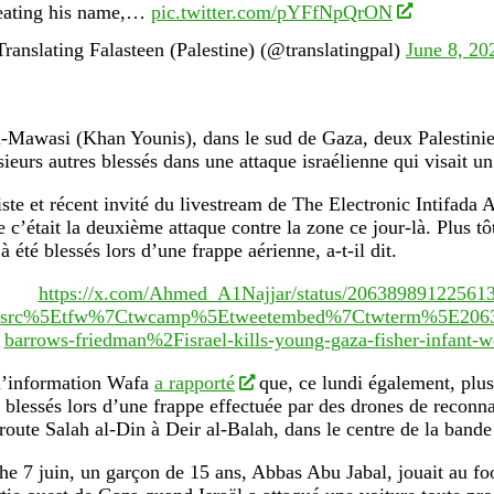
eating his name,…
pic.twitter.com/pYFfNpQrON
ranslating Falasteen (Palestine) (@translatingpal)
June 8, 20
l-Mawasi (Khan Younis), dans le sud de Gaza, deux Palestinie
sieurs autres blessés dans une attaque israélienne qui visait un
iste et récent invité du livestream de The Electronic Intifada
 c’était la deuxième attaque contre la zone ce jour-là. Plus tô
à été blessés lors d’une frappe aérienne, a-t-il dit.
https://x.com/Ahmed_A1Najjar/status/20638989122561
twsrc%5Etfw%7Ctwcamp%5Etweetembed%7Ctwterm%5E20638
barrows-friedman%2Fisrael-kills-young-gaza-fisher-infant-w
d’information Wafa
a rapporté
que, ce lundi également, plus
é blessés lors d’une frappe effectuée par des drones de reconna
 route Salah al-Din à Deir al-Balah, dans le centre de la band
e 7 juin, un garçon de 15 ans, Abbas Abu Jabal, jouait au foo