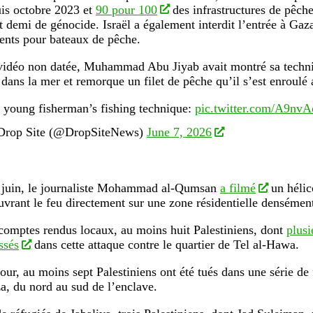
uis octobre 2023 et
90 pour 100
des infrastructures de pêche
t demi de génocide. Israël a également interdit l’entrée à Gaz
nts pour bateaux de pêche.
vidéo non datée, Muhammad Abu Jiyab avait montré sa techn
 dans la mer et remorque un filet de pêche qu’il s’est enroulé a
 young fisherman’s fishing technique:
pic.twitter.com/A9nv
rop Site (@DropSiteNews)
June 7, 2026
8 juin, le journaliste Mohammad al-Qumsan
a filmé
un hélic
ouvrant le feu directement sur une zone résidentielle denséme
comptes rendus locaux, au moins huit Palestiniens, dont
plusi
ssés
dans cette attaque contre le quartier de Tel al-Hawa.
ur, au moins sept Palestiniens ont été tués dans une série de 
a, du nord au sud de l’enclave.