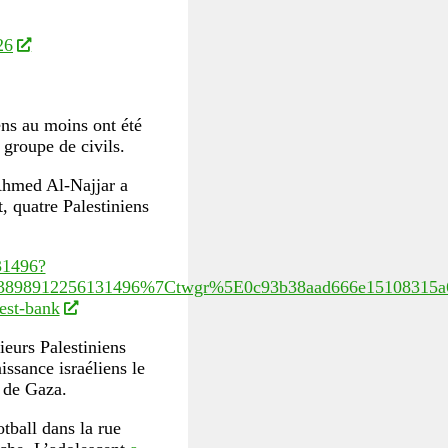
26
ns au moins ont été
 groupe de civils.
 Ahmed Al-Najjar a
t, quatre Palestiniens
31496?
98912256131496%7Ctwgr%5E0c93b38aad666e15108315a66c
est-bank
ieurs Palestiniens
issance israéliens le
e de Gaza.
tball dans la rue