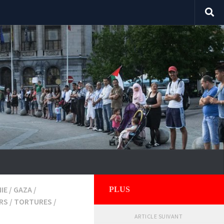
IE
/
GAZA
/
PLUS
RS
/
TORTURES
/
ARTICLE SUIVANT