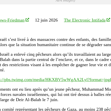
APA images)
ows-Friedman
12 juin 2026
The Electronic Intifada
raël s’est livré à des massacres contre des enfants, des famill
 alors que la situation humanitaire continue de se dégrader sans
Israël a enlevé cinq pêcheurs alors qu’ils travaillaient au larg
Balah dans la partie central de l’enclave, et ce, dans le cadre
 des restrictions visant à les empêcher de gagner leur vie et d
té.
ps://pbs.twimg.com/media/HKXBV5wWgAA2Lyl?format=jpg
ements ont eu lieu après qu’un jeune pêcheur, Muhammad Mou
 forces navales israéliennes, qui lui ont tiré dessus à balles rée
 large de Deir Al-Balah le 7 juin.
 comité représentant les pêcheurs de Gaza, au moins 238 pêch