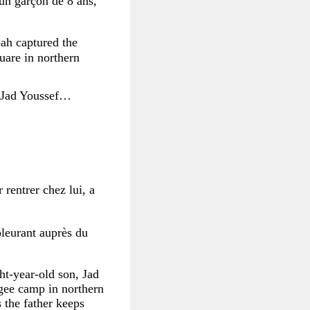
 un garçon de 8 ans,
ah captured the
quare in northern
ld Jad Youssef…
 rentrer chez lui, a
 pleurant auprès du
ht-year-old son, Jad
gee camp in northern
 the father keeps