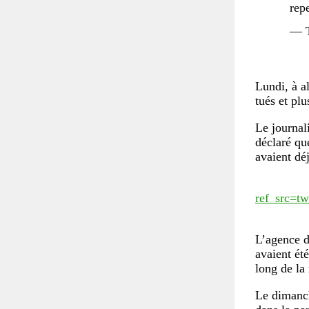
rep
— T
Lundi, à a
tués et plu
Le journal
déclaré que
avaient déj
ref_src=
L’agence 
avaient ét
long de la
Le dimanch