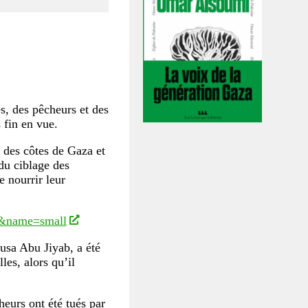
es, des pêcheurs et des
 fin en vue.
e des côtes de Gaza et
 du ciblage des
e nourrir leur
&name=small
sa Abu Jiyab, a été
lles, alors qu’il
eurs ont été tués par