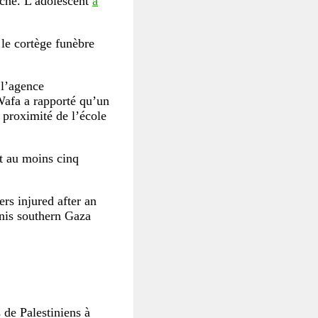
oche. L’adolescent
a
le cortège funèbre
l’agence
Wafa a rapporté qu’un
à proximité de l’école
t au moins cinq
rs injured after an
unis southern Gaza
 de Palestiniens à