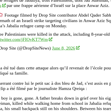
 réfugiés de Jabaliya, trois Palestiniens, dont Jad Suleiman,
s
par une frappe aérienne d’Israël sur la place Anwar Aziz.
Footage filmed by Drop Site contributor Abdel Qader Sabb
ermath of an Israeli strike targeting civilians in Anwar Aziz S
a’s Jabalia refugee camp on Monday.
ee Palestinians were killed in the attack, including 8-year-o
.twitter.com/jFIOyKT7Wm
rop Site (@DropSiteNews)
June 8, 2026
a été tué dans cette attaque alors qu’il revenait de l’école pour
liqué sa famille.
errant contre lui le petit sac à dos bleu de Jad, s’est assis en
clip a été filmé par le journaliste Hamza Qreiqa :
 boy is gone, gone. A father breaks down in grief over his eig
eiman, killed while walking home from school in Jabalia refu
a, his small backpack still on his shoulders. Between his tears