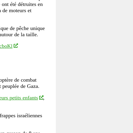
 ont été détruites en
a de moteurs et
ique de pêche unique
utour de la taille.
AcboKl
optère de combat
nt peuplée de Gaza.
eurs petits enfants
,
frappes israéliennes