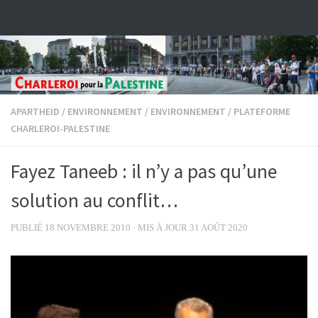
Skip to content
APARTHEID
/
ENVIRONNEMENT
/
ENVIRONNEMENT
/
PLATEFORME
CHARLEROI-PALESTINE
Fayez Taneeb : il n’y a pas qu’une
solution au conflit…
PUBLIÉ
18 NOVEMBRE 2010
· MIS À JOUR
31 AOÛT 2020