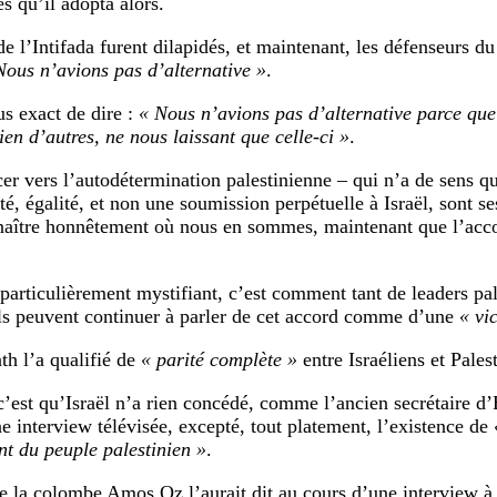
s qu’il adopta alors.
de l’Intifada furent dilapidés, et maintenant, les défenseurs
Nous n’avions pas d’alternative »
.
lus exact de dire :
« Nous n’avions pas d’alternative parce qu
ien d’autres, ne nous laissant que celle-ci »
.
er vers l’autodétermination palestinienne – qui n’a de sens que
té, égalité, et non une soumission perpétuelle à Israël, sont se
naître honnêtement où nous en sommes, maintenant que l’accor
 particulièrement mystifiant, c’est comment tant de leaders pal
els peuvent continuer à parler de cet accord comme d’une
« vi
th l’a qualifié de
« parité complète »
entre Israéliens et Pales
 c’est qu’Israël n’a rien concédé, comme l’ancien secrétaire d
ne interview télévisée, excepté, tout platement, l’existence de
nt du peuple palestinien »
.
la colombe Amos Oz l’aurait dit au cours d’une interview 