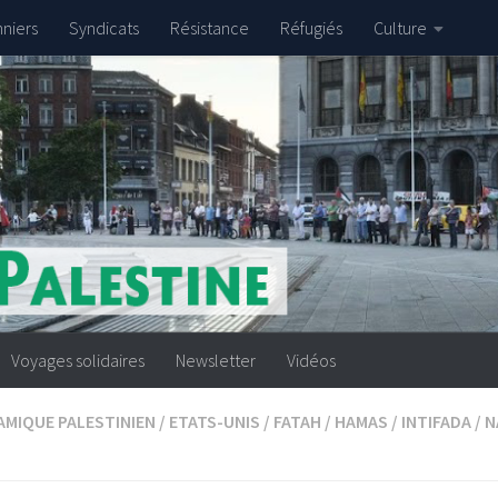
nniers
Syndicats
Résistance
Réfugiés
Culture
Voyages solidaires
Newsletter
Vidéos
AMIQUE PALESTINIEN
/
ETATS-UNIS
/
FATAH
/
HAMAS
/
INTIFADA
/
N