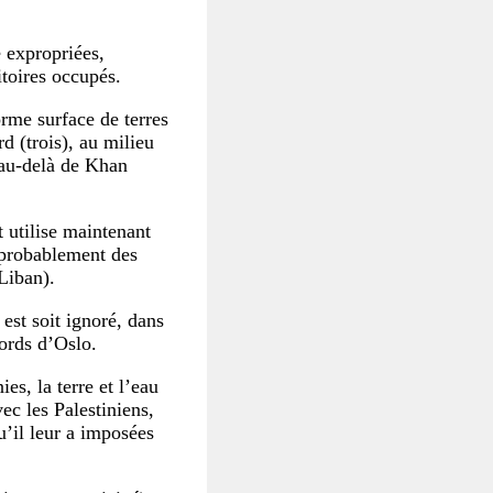
e expropriées,
itoires occupés.
rme surface de terres
d (trois), au milieu
u’au-delà de Khan
t utilise maintenant
a probablement des
 Liban).
 est soit ignoré, dans
cords d’Oslo.
es, la terre et l’eau
ec les Palestiniens,
u’il leur a imposées