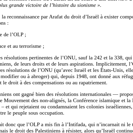
lus grande victoire de l’histoire du sionisme ».
, la reconnaissance par Arafat du droit d’Israël à exister comp
ons :
te de l’OLP ;
nce et au terrorisme ;
les résolutions pertinentes de l’ONU, sauf la 242 et la 338, qu
niens, de leurs droits et de leurs aspirations. Implicitement, 
res résolutions de l’ONU (qu’avec Israël et les États-Unis, el
 modifier ou à abroger) qui, depuis 1948, ont donné aux réfug
nt le droit à des compensations ou au rapatriement.
iniens ont gagné bien des résolutions internationales — prop
le Mouvement des non-alignés, la Conférence islamique et la 
– et qui rejetaient ou condamnaient les colonies israéliennes, 
tre le peuple sous occupation.
it donc que l’OLP a mis fin à l’Intifada, qui n’incarnait ni le 
ais le droit des Palestiniens à résister, alors qu’Israël contin