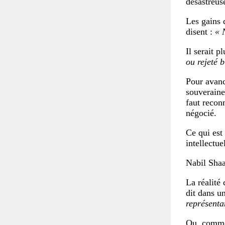
désastreuse
Les gains 
disent :
« 
Il serait p
ou rejeté b
Pour avanc
souveraine
faut recon
négocié.
Ce qui est
intellectu
Nabil Shaa
La réalité
dit dans u
représenta
Ou, comme 