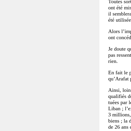
Toutes sor
ont été mi
il sembler
été utilisé
Alors l’im
ont concéd
Je doute q
pas ressent
rien.
En fait le
qu’Arafat 
Ainsi, loi
qualifiés 
tuées par 
Liban ; l’
3 millions,
biens ; la 
de 26 ans 