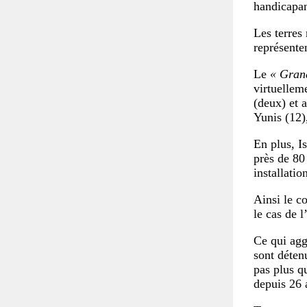
handicapan
Les terres 
représenten
Le
« Gran
virtuellem
(deux) et 
Yunis (12)
En plus, I
près de 80
installatio
Ainsi le co
le cas de l
Ce qui aggr
sont détenu
pas plus q
depuis 26 