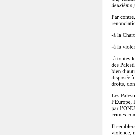
deuxième p
Par contre
renonciati
-à la Char
-à la viole
-à toutes 
des Palesti
bien d’aut
disposée à
droits, do
Les Palest
l’Europe, 
par l’ONU 
crimes con
Il semblera
violence, m