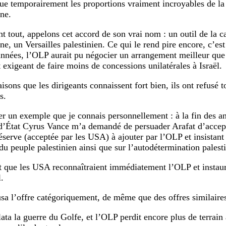
ue temporairement les proportions vraiment incroyables de la 
nne.
nt tout, appelons cet accord de son vrai nom : un outil de la c
ne, un Versailles palestinien. Ce qui le rend pire encore, c’es
années, l’OLP aurait pu négocier un arrangement meilleur que
t exigeant de faire moins de concessions unilatérales à Israël.
isons que les dirigeants connaissent fort bien, ils ont refusé t
s.
r un exemple que je connais personnellement : à la fin des an
 d’État Cyrus Vance m’a demandé de persuader Arafat d’accept
éserve (acceptée par les USA) à ajouter par l’OLP et insistant 
u peuple palestinien ainsi que sur l’auto­détermi­nation palest
t que les USA reconnaîtraient immédiatement l’OLP et instaure
.
usa l’offre catégoriquement, de même que des offres similaire
lata la guerre du Golfe, et l’OLP perdit encore plus de terrain