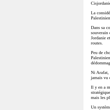
Cisjordani
La considé
Palestinien
Dans sa co
souverain d
Jordanie et
routes.
Peu de cho
Palestinie
dédommager
Ni Arafat, 
jamais vu 
Il y en a 
stratégiqu
mais les p
Un système