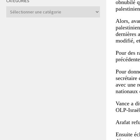
CATÉGORIES
obnubilé q
palestinie
Catégories
Alors, ava
palestinien
dernières 
modifié, e
Pour des ra
précédente
Pour donne
secrétaire
avec une r
nationaux d
Vance a di
OLP-Israël
Arafat ref
Ensuite éc