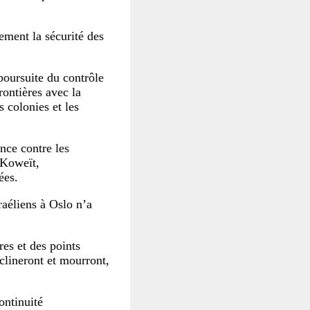
ement la sécurité des
poursuite du contrôle
frontières avec la
s colonies et les
nce contre les
u Koweït,
ées.
raéliens à Oslo n’a
res et des points
clineront et mourront,
ontinuité