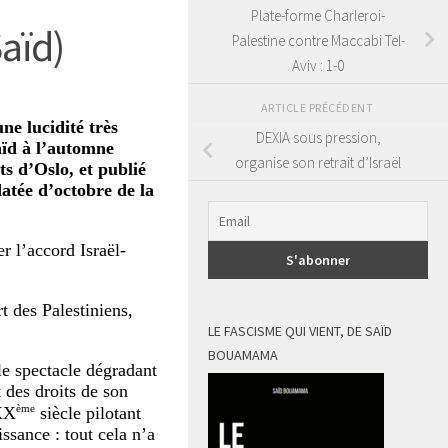
Plate-forme Charleroi-
Saïd)
Palestine contre Maccabi Tel-
Aviv : 1-0
ARTICLE PRÉCÉDENT
ne lucidité très
DEXIA sous pression,
aïd à l’automne
organise son retrait d’Israël
ts d’Oslo, et publié
atée d’octobre de la
r l’accord Israël-
t des Palestiniens,
LE FASCISME QUI VIENT, DE SAÏD
BOUAMAMA
le spectacle dégradant
 des droits de son
ème
 XX
siècle pilotant
issance : tout cela n’a