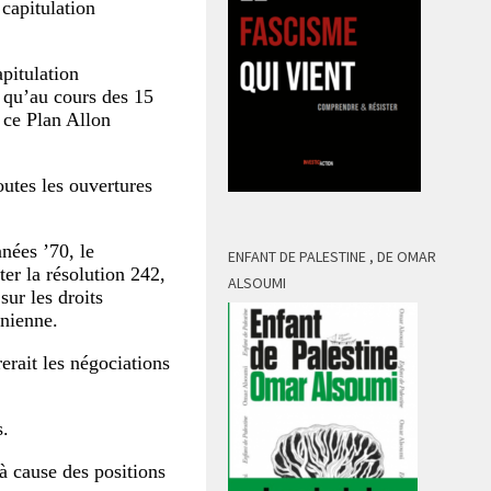
capitulation
apitulation
t qu’au cours des 15
 ce Plan Allon
outes les ouvertures
nées ’70, le
ENFANT DE PALESTINE , DE OMAR
er la résolution 242,
ALSOUMI
sur les droits
inienne.
rait les négociations
s.
 à cause des positions