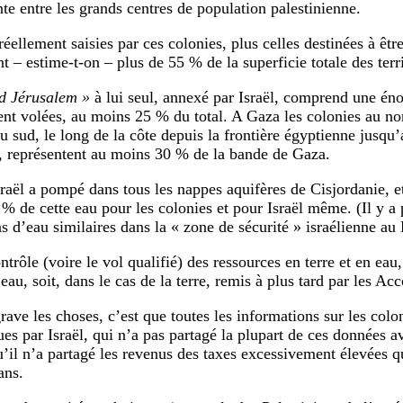
te entre les grands centres de population palestinienne.
réellement saisies par ces colonies, plus celles destinées à êtr
t – estime-t-on – plus de 55 % de la superficie totale des terr
d Jérusalem »
à lui seul, annexé par Israël, comprend une éno
ent volées, au moins 25 % du total. A Gaza les colonies au nor
au sud, le long de la côte depuis la frontière égyptienne jusq
, représentent au moins 30 % de la bande de Gaza.
sraël a pompé dans tous les nappes aquifères de Cisjordanie, e
 % de cette eau pour les colonies et pour Israël même. (Il y 
ns d’eau similaires dans la « zone de sécurité » israélienne au
ntrôle (voire le vol qualifié) des ressources en terre et en eau,
’eau, soit, dans le cas de la terre, remis à plus tard par les Ac
ave les choses, c’est que toutes les informations sur les coloni
es par Israël, qui n’a pas partagé la plupart de ces données av
u’il n’a partagé les revenus des taxes excessivement élevées q
ans.