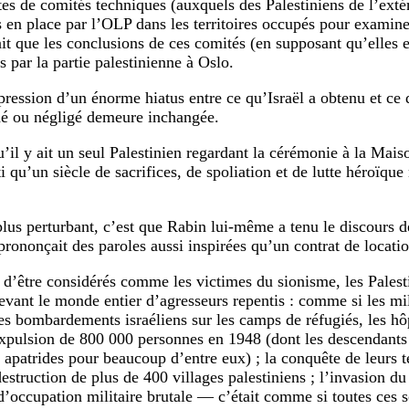
tes de comités techniques (auxquels des Palestiniens de l’extér
s en place par l’OLP dans les territoires occupés pour examine
ait que les conclusions de ces comités (en supposant qu’elles e
es par la partie palestinienne à Oslo.
pression d’un énorme hiatus entre ce qu’Israël a obtenu et ce 
é ou négligé demeure inchangée.
u’il y ait un seul Palestinien regardant la cérémonie à la Mai
i qu’un siècle de sacrifices, de spoliation et de lutte héroïque
 plus perturbant, c’est que Rabin lui-même a tenu le discours d
prononçait des paroles aussi inspirées qu’un contrat de locatio
n d’être considérés comme les victimes du sionisme, les Palest
devant le monde entier d’agresseurs repentis : comme si les mi
les bombardements israéliens sur les camps de réfugiés, les hôp
expulsion de 800 000 personnes en 1948 (dont les descendant
 apatrides pour beaucoup d’entre eux) ; la conquête de leurs te
destruction de plus de 400 villages palestiniens ; l’invasion du
d’occupation militaire brutale — c’était comme si toutes ces s