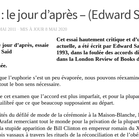
: le jour d’après – (Edward 
MAI 2011
· MIS À JOUR
8 MAI 2020
Cet essai hautement critique et d’u
actuelle, a été écrit par Edward S
1993, dans la foulée des accords di
dans la
London Review of Books
d
ée.
que l’euphorie s’est un peu évaporée, nous pouvons réexamine
out le bon sens nécessaire.
de cet examen que l’accord est plus imparfait, et pour la plupar
uilibré que ce que beaucoup supposaient au départ.
ités du défilé de mode de la cérémonie à la Maison-Blanche, 
Arafat remerciant tout le monde pour la privation de la plupart
 la stupide apparition de Bill Clinton en empereur romain du
is vassaux à travers les rituels de la réconciliation et de l’obé