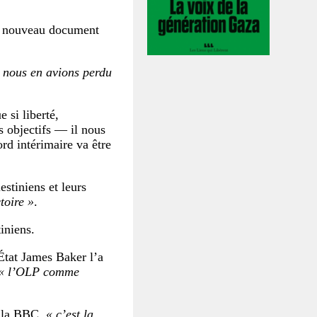
 du nouveau document
e nous en avions perdu
 si liberté,
s objectifs — il nous
d intérimaire va être
estiniens et leurs
ctoire »
.
tiniens.
’État James Baker l’a
« l’OLP comme
à la BBC,
« c’est la