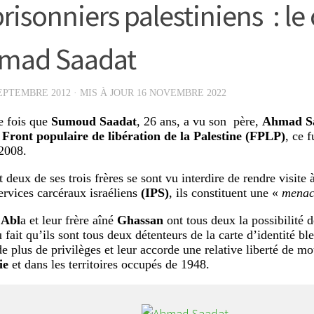
risonniers palestiniens : le
mad Saadat
EPTEMBRE 2012
· MIS À JOUR
16 NOVEMBRE 2022
e fois que
Sumoud Saadat
, 26 ans, a vu son père,
Ahmad S
u
Front populaire de libération de la Palestine (FPLP)
, ce 
2008.
 deux de ses trois frères se sont vu interdire de rendre visite 
services carcéraux israéliens
(IPS)
, ils constituent une «
menace
Abl
a et leur frère aîné
Ghassan
ont tous deux la possibilité d
u fait qu’ils sont tous deux détenteurs de la carte d’identité b
de plus de privilèges et leur accorde une relative liberté de 
ie
et dans les territoires occupés de 1948.