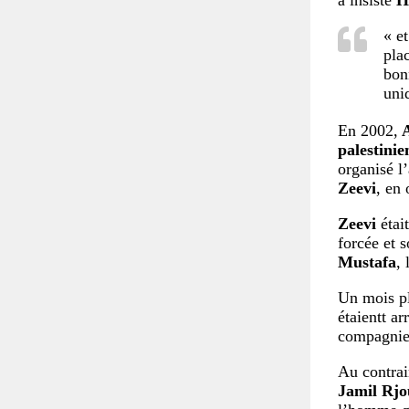
a insisté
H
« e
pla
bon
uni
En 2002,
A
palestinie
organisé l
Zeevi
, en
Zeevi
étai
forcée et 
Mustafa
,
Un mois pl
étaientt ar
compagni
Au contrai
Jamil Rj