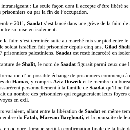
 intransigeant : La seule façon dont il accepte d’être libéré se 
 prisonniers ou par la fin de l’occupation.
tembre 2011,
Saadat
s’est lancé dans une grève de la faim de
contre sa mise en isolement.
e la faim s’est terminée suite au marché mis sur pied entre le
le soldat israélien fait prisonnier depuis cinq ans,
Gilad Shali
7 prisonniers palestiniens.
Saadat
est resté incarcéré en isole
capture de
Shalit
, le nom de
Saadat
figurait parmi ceux que l
formation d’un possible échange de prisonniers commença à c
les du
Hamas
, y compris
Aziz Duweik
et le membre du burea
ssurèrent personnellement à la famille de
Saadat
qu’il ne fa
ait du nombre des prisonniers qui regagneraient leurs foyers 
nvoyés en exil.
s variaient, allant entre la libération de
Saadat
en même temp
 membre du
Fatah
,
Marwan Barghouti
, et la poursuite de le
en octobre, lorsque sortit la confirmation finale de la liste d