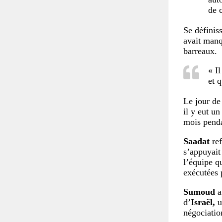
de 
Se définis
avait manq
barreaux.
« Il
et 
Le jour d
il y eut u
mois penda
Saadat
ref
s’appuyait
l’équipe q
exécutées
Sumoud
a
d’
Israël,
u
négociatio