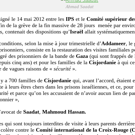
Ahmad Saadat
signé le 14 mai 2012 entre les
IPS
et le
Comité supérieur des
 fin de la grève de la fin massive de 28 jours menée par envir
s, contenait des dispositions qu’
Israël
allait systématiquement
onditions, selon la mise à jour trimestrielle d’
Addameer
, le
prisonniers, consiste en la restauration des visites familiales 
gré des prisonniers de la bande de
Gaza
(qui sont frappés de l
epuis cinq ans) et pour les familles de la
Cisjordanie
à qui ce 
r de vagues raisons de «
sécurité
».
l y a 700 familles de
Cisjordanie
qui, avant l’accord, étaient
te à leurs êtres chers dans les prisons israéliennes, et ce, pour
urité et parce qu’on les accusaient de n’avoir aucun lien de pa
sonnier »,
l’avocat de
Saadat
,
Mahmoud Hassan.
s qui sont toujours interdites de visite à leurs parents derrièr
 colère contre le
Comité international de la Croix-Rouge (