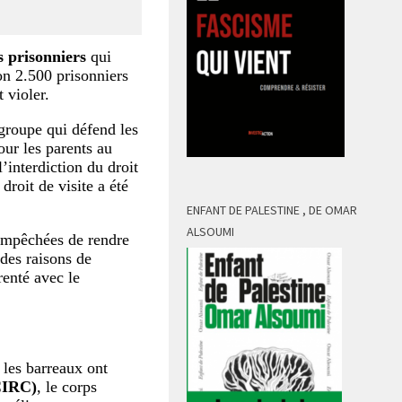
 prisonniers
qui
on 2.500 prisonniers
 violer.
 groupe qui défend les
pour les parents au
’interdiction du droit
droit de visite a été
ENFANT DE PALESTINE , DE OMAR
ALSOUMI
 empêchées de rendre
 des raisons de
renté avec le
e les barreaux ont
CIRC)
, le corps