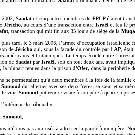
ui adressa un ultimatum à
Saadat
ordonnant à celui-ci de se 
i 2002,
Saadat
et cinq autres membres du
FPLP
étaient trans
de
Jéricho
, au cours d’une transaction entre
Israël
et feu le pr
afat
, transaction qui mit fin aux 33 jours de siège de la
Muqa
 plus tard, le 3 mars 2006, l’armée d’occupation israélienne f
ison de
Jéricho
qui, sous la façade du contrôle par l’
AP
, étai
rs américains et britanniques. Le temps écoulé entre l’arrestat
ion de
Saadat
par
Israël,
soit en tout deux ans, avait impliq
, la plupart tenues dans la prison d
’Ofer
, dans la périphérie 
ns ne permettaient qu’à deux membres à la fois de la famille
t
Sumoud
dut alterner avec ses deux frères, sa sœur et sa mèr
 le voir.
Sumoud
put rendre visite à son père à quatre reprise
l’intérieur du tribunal »,
nt
Sumoud
,
ous n’étions pas autorisés à adresser la parole à mon père. No
orisés à le toucher physiquement, même pour une poignée de