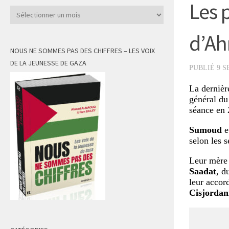
Les p
Archives
d’Ah
NOUS NE SOMMES PAS DES CHIFFRES – LES VOIX
DE LA JEUNESSE DE GAZA
PUBLIÉ
9 S
La dernièr
général d
séance en 
Sumoud
et
selon les 
Leur mère
Saadat
, d
leur accor
Cisjordan