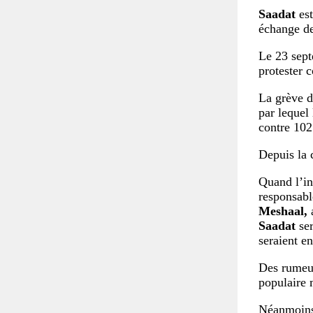
Saadat
est
échange de
Le 23 sep
protester 
La grève d
par lequel 
contre 102
Depuis la 
Quand l’in
responsab
Meshaal,
a
Saadat
ser
seraient e
Des rumeur
populaire
Néanmoins, 