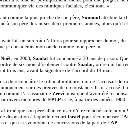
communiquer via des mimiques faciales, c’est tout. »
sant comme la plus proche de son père,
Sumoud
attribue la c
ué à son père durant ses deux premières années, alors qu’il éta
 avait fait un surcroît d’efforts pour se rapprocher de moi, du f
que je considérais mon oncle comme mon père. »
e
Noël
, en 2008,
Saadat
fut condamné à 30 ans de prison. Que
n ordre de six mois d’isolement contre
Saadat
, ordre qui fut r
nt trois ans, avant la signature de l’accord du 14 mai.
usa de reconnaître le tribunal militaire, qui ne l’accusait de r
 uniquement sur des preuves de circonstance. Il fut accusé d’a
ui commit l’assassinat de
Zeevi
ainsi que d’avoir été responsa
 par divers membres du
FPLP
et ce, à partir des années 1980.
 affirmé que son père allait refuser d’être relâché suite aux «
ne disposition à laquelle recourt
Israël
pour récompenser l’
A
ns et qui est synonyme de concessions de la part de l’
AP
.