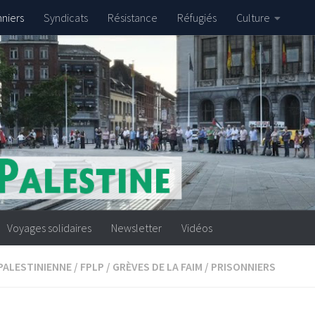
nniers
Syndicats
Résistance
Réfugiés
Culture
Voyages solidaires
Newsletter
Vidéos
PALESTINIENNE
/
FPLP
/
GRÈVES DE LA FAIM
/
PRISONNIERS