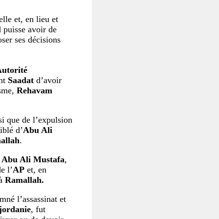
le et, en lieu et
l
puisse avoir de
oser ses décisions
Autorité
nt
Saadat
d’avoir
isme,
Rehavam
i que de l’expulsion
iblé d’
Abu Ali
allah
.
e
Abu Ali Mustafa
,
e l’
AP
et, en
 à
Ramallah.
mné l’assassinat et
jordanie
, fut