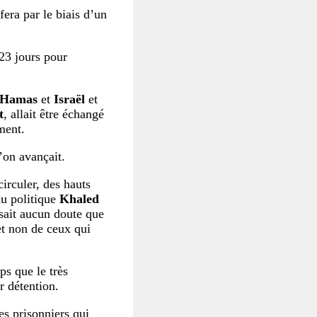
fera par le biais d’un
 23 jours pour
Hamas
et
Israël
et
t
, allait être échangé
ment.
’on avançait.
irculer, des hauts
u politique
Khaled
isait aucun doute que
et non de ceux qui
s que le très
ur détention.
es prisonniers qui