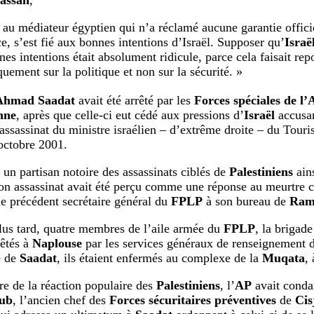
assan
,
t au médiateur égyptien qui n’a réclamé aucune garantie officiel
ce, s’est fié aux bonnes intentions d’Israël. Supposer qu’
Israë
nes intentions était absolument ridicule, parce cela faisait rep
quement sur la politique et non sur la sécurité. »
hmad Saadat
avait été arrêté par les
Forces spéciales de l’
nne
, après que celle-ci eut cédé aux pressions d’
Israël
accusa
’assassinat du ministre israélien – d’extrême droite – du Tour
 octobre 2001.
t un partisan notoire des assassinats ciblés de
Palestiniens
ains
son assassinat avait été perçu comme une réponse au meurtre c
 le précédent secrétaire général du
FPLP
à son bureau de
Ram
us tard, quatre membres de l’aile armée du
FPLP
, la brigad
rêtés à
Naplouse
par les services généraux de renseignement d
e de
Saadat
, ils étaient enfermés au complexe de la
Muqata
,
re de la réaction populaire des
Palestiniens
, l’
AP
avait conda
oub
, l’ancien chef des
Forces sécuritaires préventives
de
Cis