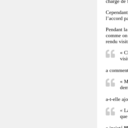
chargé de f
Cependant,
l’accord p
Pendant la
comme on y
rendu visi
« C
visi
a commen
« M
dem
a-t-elle aj
«
La
que