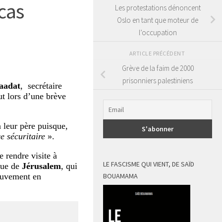
 cas
Les protestations dénoncent
Oslo en tant que moteur de
l’occupation
ARTICLE PRÉCÉDENT
Grève de la faim de 2000
prisonniers palestiniens
aadat
, secrétaire
fut lors d’une brève
à leur père puisque,
 sécuritaire
».
e rendre visite à
LE FASCISME QUI VIENT, DE SAÏD
leue de
Jérusalem
, qui
mouvement en
BOUAMAMA