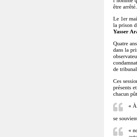
l’homme q
être arrêté.
Le 1er ma
la prison 
Yasser Ar
Quatre ans
dans la pr
observateu
condamnat
de tribunal
Ces sessio
présents e
chacun pût
« À 
se souvie
« n
aut