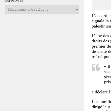
CATÉGORIES
Catégories
L’accord, 
signala la
palestinien
L’une des c
droits des 
premier de
de visite d
refusé pou
« I
visi
séc
pri
a déclaré 
Les famille
dirigé leur