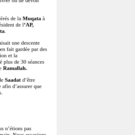
livrer ou de devoir
férés de la
Muqata
à
ésident de l
’AP,
ta
.
aisait une descente
t en fait gardée par des
ion et la
ué plus de 30 séances
de
Ramallah.
 de
Saadat
d’être
e afin d’assurer que
s.
us n’étions pas
 main. Nous essayions