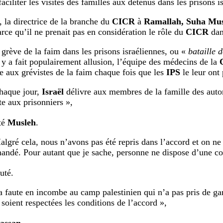
aciliter les visites des familles aux détenus dans les prisons i
 la directrice de la branche du
CICR
à
Ramallah, Suha Mu
arce qu’il ne prenait pas en considération le rôle du
CICR
dan
 grève de la faim dans les prisons israéliennes, ou «
bataille d
 a fait populairement allusion, l’équipe des médecins de la
C
te aux grévistes de la faim chaque fois que les
IPS
le leur ont
haque jour,
Israël
délivre aux membres de la famille des auto
te aux prisonniers »,
té
Musleh
.
algré cela, nous n’avons pas été repris dans l’accord et on n
andé. Pour autant que je sache, personne ne dispose d’une co
outé.
 faute en incombe au camp palestinien qui n’a pas pris de ga
 soient respectées les conditions de l’accord »,