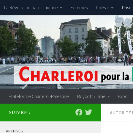
La Révolution palestinienne
Femmes
Poésie
Priso
Skip to content
Plateforme Charleroi-Palestine
Boycott « Israël »
Expo
AUTORITÉ 
SUIVRE :
ARCHIVES