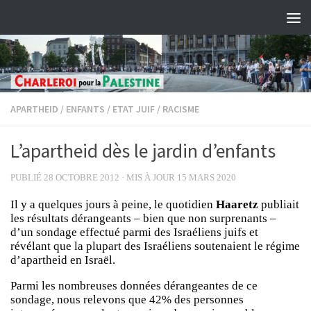
Skip to content
APARTHEID
/
ENFANTS
/
ETAT JUIF
/
RACISME
L’apartheid dès le jardin d’enfants
PUBLIÉ
28 OCTOBRE 2012
· MIS À JOUR
15 MARS 2020
Il y a quelques jours à peine, le quotidien
Haaretz
publiait
les résultats dérangeants – bien que non surprenants –
d’un sondage effectué parmi des Israéliens juifs et
révélant que la plupart des Israéliens soutenaient le régime
d’apartheid en Israël.
Parmi les nombreuses données dérangeantes de ce
sondage, nous relevons que 42% des personnes