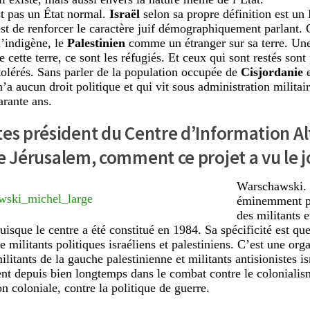
st pas un État normal.
Israël
selon sa propre définition est un 
est de renforcer le caractère juif démographiquement parlant. C
l’indigène, le
Palestinien
comme un étranger sur sa terre. Une
e cette terre, ce sont les réfugiés. Et ceux qui sont restés so
 tolérés. Sans parler de la population occupée de
Cisjordanie
e
n’a aucun droit politique et qui vit sous administration milita
arante ans.
tes président du
Centre d’Information Al
de
Jérusalem, comment ce projet a vu le j
Warschawski. 
éminemment po
des militants e
isque le centre a été constitué en 1984. Sa spécificité est que
 militants politiques israéliens et palestiniens. C’est une org
litants de la gauche palestinienne et militants antisionistes is
ent depuis bien longtemps dans le combat contre le colonialis
n coloniale, contre la politique de guerre.