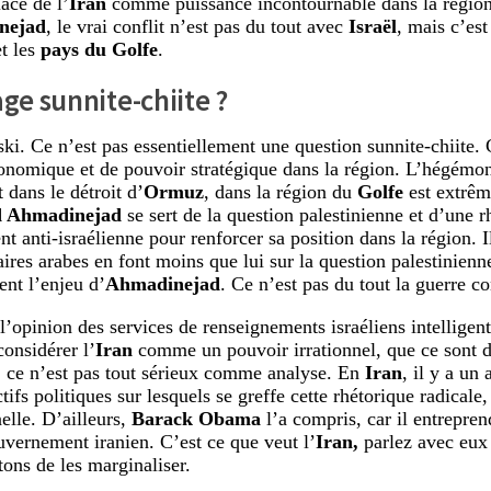
lace de l’
Iran
comme puissance incontournable dans la régio
nejad
, le vrai conflit n’est pas du tout avec
Israël
, mais c’est
t les
pays du Golfe
.
age sunnite-chiite ?
i. Ce n’est pas essentiellement une question sunnite-chiite. 
onomique et de pouvoir stratégique dans la région. L’hégémon
dans le détroit d’
Ormuz
, dans la région du
Golfe
est extrê
 Ahmadinejad
se sert de la question palestinienne et d’une r
nt anti-israélienne pour renforcer sa position dans la région. 
aires arabes en font moins que lui sur la question palestinienn
ent l’enjeu d’
Ahmadinejad
. Ce n’est pas du tout la guerre c
l’opinion des services de renseignements israéliens intelligent
considérer l’
Iran
comme un pouvoir irrationnel, que ce sont d
, ce n’est pas tout sérieux comme analyse. En
Iran
, il y a un 
tifs politiques sur lesquels se greffe cette rhétorique radicale,
nelle. D’ailleurs,
Barack Obama
l’a compris, car il entrepre
uvernement iranien. C’est ce que veut l’
Iran,
parlez avec eux 
tons de les marginaliser.