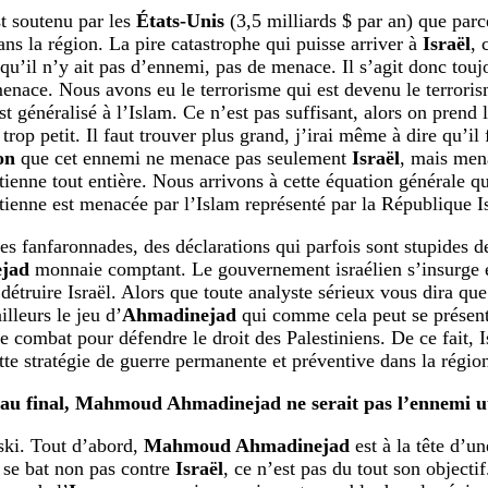
t soutenu par les
États-Unis
(3,5 milliards $ par an) que parc
ans la région. La pire catastrophe qui puisse arriver à
Israël
, 
 qu’il n’y ait pas d’ennemi, pas de menace. Il s’agit donc touj
enace. Nous avons eu le terrorisme qui est devenu le terroris
st généralisé à l’Islam. Ce n’est pas suffisant, alors on prend 
 trop petit. Il faut trouver plus grand, j’irai même à dire qu’il
on
que cet ennemi ne menace pas seulement
Israël
, mais mena
tienne tout entière. Nous arrivons à cette équation générale que
tienne est menacée par l’Islam représenté par la République I
es fanfaronnades, des déclarations qui parfois sont stupides 
jad
monnaie comptant. Le gouvernement israélien s’insurge e
détruire Israël. Alors que toute analyste sérieux vous dira que
illeurs le jeu d’
Ahmadinejad
qui comme cela peut se présent
le combat pour défendre le droit des Palestiniens. De ce fait, 
ette stratégie de guerre permanente et préventive dans la régio
’au final, Mahmoud Ahmadinejad ne serait pas l’ennemi uti
ki. Tout d’abord,
Mahmoud Ahmadinejad
est à la tête d’u
 se bat non pas contre
Israël
, ce n’est pas du tout son objecti