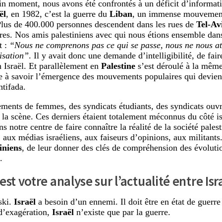
in moment, nous avons été confrontés à un déficit d’informa
ël
, en 1982, c’est la guerre du
Liban
, un immense mouvement
Plus de 400.000 personnes descendent dans les rues de
Tel-Av
res. Nos amis palestiniens avec qui nous étions ensemble dan
t :
“Nous ne comprenons pas ce qui se passe, nous ne nous at
lisation”
. Il y avait donc une demande d’intelligibilité, de fa
n Israël. Et parallèlement en
Palestine
s’est déroulé à la mêm
à savoir l’émergence des mouvements populaires qui deviend
ntifada.
ents de femmes, des syndicats étudiants, des syndicats ouvri
 la scène. Ces derniers étaient totalement méconnus du côté isr
s notre centre de faire connaître la réalité de la société pales
, aux médias israéliens, aux faiseurs d’opinions, aux militants
iniens
, de leur donner des clés de compréhension des évolutio
.
est votre analyse sur l’actualité entre Isra
ki.
Israël
a besoin d’un ennemi. Il doit être en état de guerr
d’exagération,
Israël
n’existe que par la guerre.