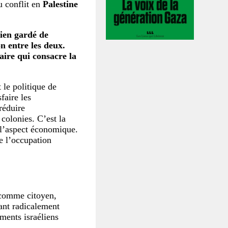
u conflit en
Palestine
bien gardé de
on entre les deux.
taire qui consacre la
 le politique de
sfaire les
réduire
 colonies. C’est la
r l’aspect économique.
e l’occupation
 comme citoyen,
ant radicalement
ments israéliens