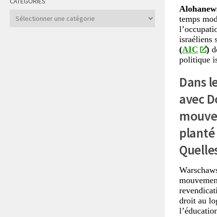
CATÉGORIES
Alohanew
Catégories
temps mode
l’occupati
israéliens
(
AIC
)
d
politique i
Dans le
avec D
mouve
planté 
Quelles
Warschaws
mouvement 
revendicat
droit au lo
l’éducation