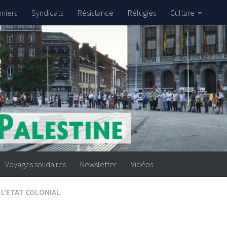
nniers
Syndicats
Résistance
Réfugiés
Culture
Voyages solidaires
Newsletter
Vidéos
L'ETAT COLONIAL