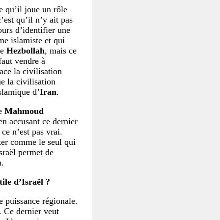
e qu’il joue un rôle
c’est qu’il n’y ait pas
ours d’identifier une
me islamiste et qui
le
Hezbollah
, mais ce
 faut vendre à
ce la civilisation
 la civilisation
slamique d’
Iran
.
de
Mahmoud
n accusant ce dernier
 ce n’est pas vrai.
er comme le seul qui
Israël permet de
n.
le d’Israël ?
ne puissance régionale.
f. Ce dernier veut