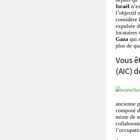
Israël
n’e
l’objectif 
considère 
expulsée d
locataires
Gaza
qui 
plus de qu
Vous ê
(AIC) 
ancienne pu
composé de
mixte de mi
collaborai
l’occupatio