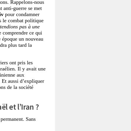
tions. Rappelons-nous
 anti-guerre se met
iv
pour condamner
s le combat politique
tendions pas à une
ire comprendre ce qui
e époque un nouveau
ra plus tard la
ers ont pris les
aélien. Il y avait une
tinienne aux
. Et aussi d’expliquer
ns de la société
ël et l’Iran ?
e permanent. Sans