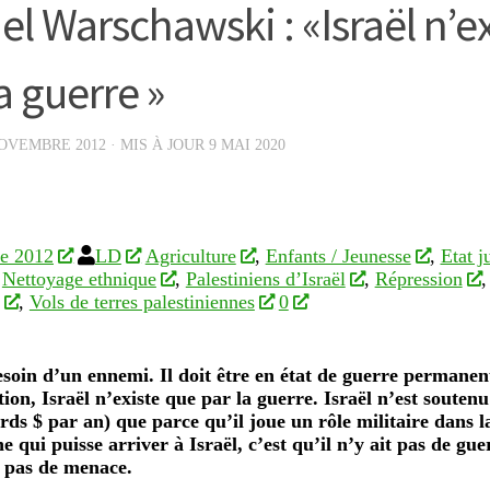
el Warschawski : «Israël n’e
a guerre »
NOVEMBRE 2012
· MIS À JOUR
9 MAI 2020
e 2012
LD
Agriculture
,
Enfants / Jeunesse
,
Etat j
,
Nettoyage ethnique
,
Palestiniens d’Israël
,
Répression
,
Vols de terres palestiniennes
0
besoin d’un ennemi. Il doit être en état de guerre permane
tion,
Israël n’existe que par la guerre.
Israël n’est soutenu
ards $ par an) que parce qu’il joue un rôle militaire dans l
he qui puisse arriver à
Israël, c’est qu’il n’y ait pas de gue
 pas de menace.