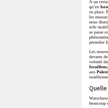
À un certa
qu’en
Isra
en place. 
les massac
nous disen
telle mobi
se passe e
phénomène 
première I
Les mouvem
devants de
volonté dan
Israéliens
aux
Palest
israélienne
Quelle 
Warschaws
beaucoup 