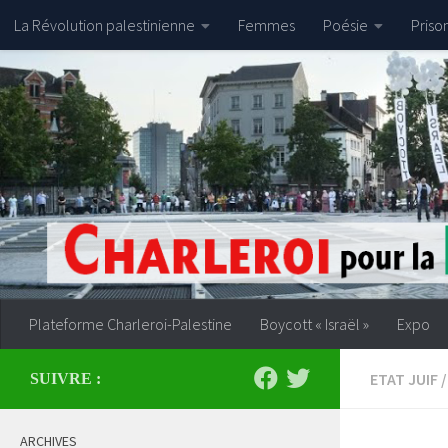
La Révolution palestinienne
Femmes
Poésie
Priso
Skip to content
Plateforme Charleroi-Palestine
Boycott « Israël »
Expo
ETAT JUIF
/
SUIVRE :
ARCHIVES