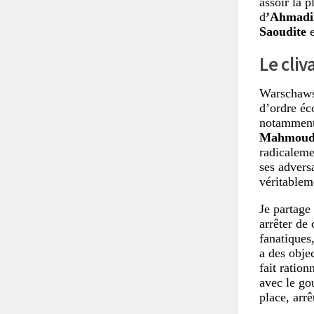
assoir la p
d
’Ahmadi
Saoudite
e
Le cliv
Warschawsk
d’ordre éc
notamment 
Mahmoud
radicaleme
ses advers
véritablem
Je partage 
arrêter de 
fanatiques
a des objec
fait ration
avec le go
place, arrê