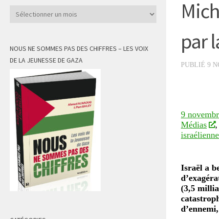
Mich
Archives
par l
NOUS NE SOMMES PAS DES CHIFFRES – LES VOIX
DE LA JEUNESSE DE GAZA
PUBLIÉ
9 
9 novembr
Médias
israélienne
Israël a 
d’exagéra
(3,5 milli
catastrop
d’ennemi,