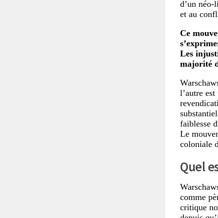
d’un néo-li
et au confl
Ce mouveme
s’exprimer
Les injust
majorité d
Warschawsk
l’autre est
revendicat
substantiel
faiblesse d
Le mouveme
coloniale 
Quel es
Warschawsk
comme père
critique n
depuis qu’