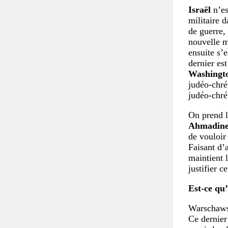
Israël
n’es
militaire d
de guerre,
nouvelle m
ensuite s’e
dernier est
Washingt
judéo-chré
judéo-chré
On prend l
Ahmadine
de vouloir 
Faisant d’a
maintient 
justifier c
Est-ce qu
Warschaws
Ce dernier