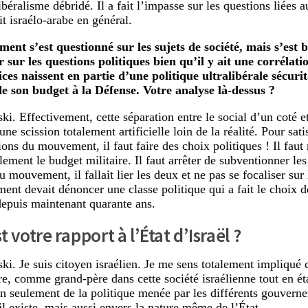
béralisme débridé. Il a fait l’impasse sur les questions liées a
it israélo-arabe en général.
nt s’est questionné sur les sujets de société, mais s’est 
 sur les questions politiques bien qu’il y ait une corrélati
ices naissent en partie d’une politique ultralibérale sécuri
e son budget à la Défense. Votre analyse là-dessus ?
i. Effectivement, cette séparation entre le social d’un coté et
 une scission totalement artificielle loin de la réalité. Pour sati
ions du mouvement, il faut faire des choix politiques ! Il faut 
lement le budget militaire. Il faut arrêter de subventionner les
u mouvement, il fallait lier les deux et ne pas se focaliser su
nt devait dénoncer une classe politique qui a fait le choix d
depuis maintenant quarante ans.
t votre rapport à l’État d
’Israël ?
i. Je suis citoyen israélien. Je me sens totalement impliqué
, comme grand-père dans cette société israélienne tout en ét
on seulement de la politique menée par les différents gouverne
il existe, mais aussi envers la nature même de l’État.