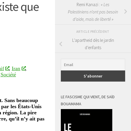
xiste que
Remi Kanazi :
« Les
Palestiniens n’ont pas besoin
d’aide, mais de liberté »
ARTICLE PRÉCÉDENT
L’apartheid dès le jardin
d’enfants
uif
,
Iran
,
,
Société
LE FASCISME QUI VIENT, DE SAÏD
nt. Sans beaucoup
BOUAMAMA
 par les
États-Unis
a région. La pire
rre, qu’il n’y ait pas