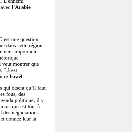
n. L’ennemi
 avec l’
Arabie
C’est une question
ie dans cette région,
mement importante.
hétorique
Il veut montrer que
e. Là est
ontre
Israël
.
s qui disent qu’il faut
es fous, des
agenda politique, il y
 mais qui est tout à
nd des négociations
et donnez leur la