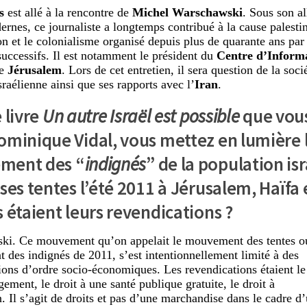
s
est allé à la rencontre de
Michel Warschawski
. Sous son al
rnes, ce journaliste a longtemps contribué à la cause palesti
on et le colonialisme organisé depuis plus de quarante ans pa
 successifs. Il est notamment le président du
Centre d’Informa
e
Jérusalem
. Lors de cet entretien, il sera question de la soci
sraélienne ainsi que ses rapports avec l’
Iran
.
 livre
Un autre Israël est possible
que vous
ominique Vidal, vous mettez en lumière 
ment des “
indignés
” de la population is
ses tentes l’été 2011 à
Jérusalem, Haïfa 
 étaient leurs revendications ?
ki. Ce mouvement qu’on appelait le mouvement des tentes o
des indignés de 2011, s’est intentionnellement limité à des
ions d’ordre socio-économiques. Les revendications étaient le
gement, le droit à une santé publique gratuite, le droit à
. Il s’agit de droits et pas d’une marchandise dans le cadre d’