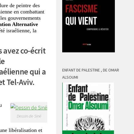
lure de peintre des
nienne en combattant
r les gouvernements
tion Alternative
été israélienne, la
 avez co-écrit
le
raélienne qui a
ENFANT DE PALESTINE , DE OMAR
ALSOUMI
et
Tel-Aviv.
u
Dessin de Siné
une libéralisation et