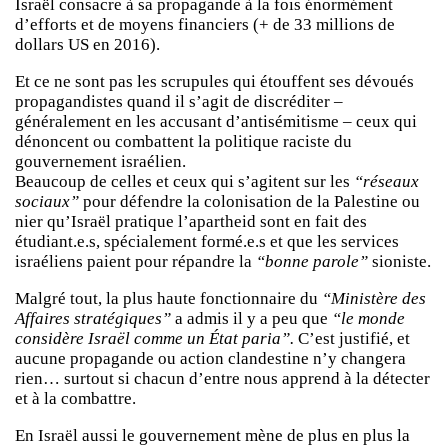
Israël consacre à sa propagande à la fois énormément
d’efforts et de moyens financiers (+ de 33 millions de
dollars US en 2016).
Et ce ne sont pas les scrupules qui étouffent ses dévoués
propagandistes quand il s’agit de discréditer –
généralement en les accusant d’antisémitisme – ceux qui
dénoncent ou combattent la politique raciste du
gouvernement israélien.
Beaucoup de celles et ceux qui s’agitent sur les
“réseaux
sociaux”
pour défendre la colonisation de la Palestine ou
nier qu’Israël pratique l’apart­heid sont en fait des
étudiant.e.s, spécialement formé.e.s et que les services
israéliens paient pour répandre la
“bonne parole”
sioniste.
Malgré tout, la plus haute fonctionnaire du
“Ministère des
Affaires stratégiques”
a admis il y a peu que
“le monde
considère Israël comme un État paria”.
C’est justifié, et
aucune propagande ou action clandestine n’y changera
rien… surtout si chacun d’entre nous apprend à la détecter
et à la combattre.
En Israël aussi le gouvernement mène de plus en plus la