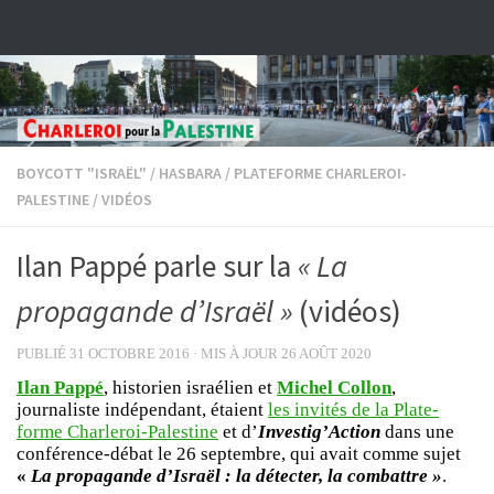
Skip to content
BOYCOTT "ISRAËL"
/
HASBARA
/
PLATEFORME CHARLEROI-
PALESTINE
/
VIDÉOS
Ilan Pappé parle sur la
« La
propagande d’Israël »
(vidéos)
PUBLIÉ
31 OCTOBRE 2016
· MIS À JOUR
26 AOÛT 2020
Ilan Pappé
, historien israélien et
Michel Collon
,
journaliste indépendant, étaient
les invités de la Plate-
forme Charleroi-Palestine
et d’
Investig’Action
dans une
conférence-débat le 26 septembre, qui avait comme sujet
«
La propagande d’Israël : la détecter, la combattre »
.