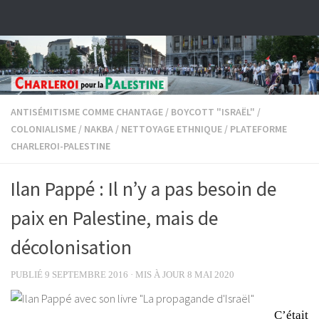
Skip to content
ANTISÉMITISME COMME CHANTAGE
/
BOYCOTT "ISRAËL"
/
COLONIALISME
/
NAKBA
/
NETTOYAGE ETHNIQUE
/
PLATEFORME
CHARLEROI-PALESTINE
Ilan Pappé : Il n’y a pas besoin de
paix en Palestine, mais de
décolonisation
PUBLIÉ
9 SEPTEMBRE 2016
· MIS À JOUR
8 MAI 2020
C’était