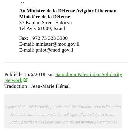
…
Au Ministre de la Défense Avigdor Liberman
Ministère de la Défense
37 Kaplan Street Hakirya
Tel Aviv 61909, Israel
Fax: +972 73 323 3300
E-mail: minister@mod.gov.il
E-mail: pniot@mod.gov.il
Publié le 15/6/2018 sur
Samidoun Palestinian Solidarity
Network
Traduction : Jean-Marie Flémal
4 juillet 2017 : Hafida Bachir, présidente de Vie Féminine, pour la libération
de Khalida Jarrar, membre du Conseil législatif palestinien et Khitam
Saafin, présidente de l’Union des Comités des femmes palestiniennes