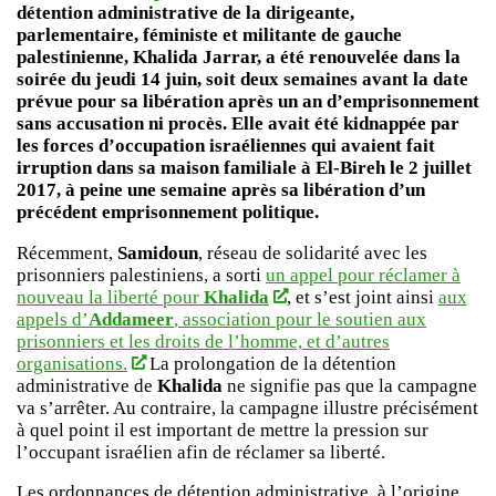
détention administrative de la dirigeante,
parlementaire, féministe et militante de gauche
palestinienne, Khalida Jarrar, a été renouvelée dans la
soirée du jeudi 14 juin, soit deux semaines avant la date
prévue pour sa libération après un an d’emprisonnement
sans accusation ni procès. Elle avait été kidnappée par
les forces d’occupation israéliennes qui avaient fait
irruption dans sa maison familiale à El-Bireh le 2 juillet
2017, à peine une semaine après sa libération d’un
précédent emprisonnement politique.
Récemment,
Samidoun
, réseau de solidarité avec les
prisonniers palestiniens, a sorti
un appel pour réclamer à
nouveau la liberté pour
Khalida
, et s’est joint ainsi
aux
appels d’
Addameer
, association pour le soutien aux
prisonniers et les droits de l’homme, et d’autres
organisations.
La prolongation de la détention
administrative de
Khalida
ne signifie pas que la campagne
va s’arrêter. Au contraire, la campagne illustre précisément
à quel point il est important de mettre la pression sur
l’occupant israélien afin de réclamer sa liberté.
Les ordonnances de détention administrative, à l’origine