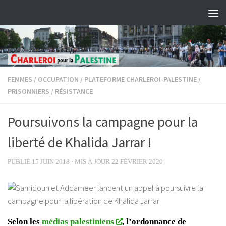
Skip to content
FEMMES
/
OCCUPATION
/
PLATEFORME CHARLEROI-PALESTINE
/
PRISONNIERS
/
RÉSISTANCE
Poursuivons la campagne pour la
liberté de Khalida Jarrar !
PUBLIÉ
15 JUIN 2018
· MIS À JOUR
22 FÉVRIER 2020
Selon les
médias palestiniens
, l’ordonnance de