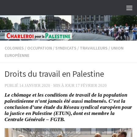
Skip to content
COLONIES
/
OCCUPATION
/
SYNDICATS
/
TRAVAILLEURS
/
UNION
EUROPÉENNE
Droits du travail en Palestine
PUBLIÉ
14 JANVIER 2020
· MIS À JOUR
17 FÉVRIER 2020
Le chômage et les conditions de travail de la population
palestinienne n’ont jamais été aussi malmenés. C’est la
conclusion d’une étude du Réseau syndical européen pour
la justice en Palestine (ETUN), dont est membre la
Centrale Générale – FGTB.