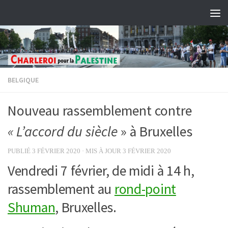
Skip to content
BELGIQUE
Nouveau rassemblement contre
« L’accord du siècle
» à Bruxelles
PUBLIÉ
3 FÉVRIER 2020
· MIS À JOUR
3 FÉVRIER 2020
Vendredi 7 février, de midi à 14 h,
rassemblement au
rond-point
Shuman
, Bruxelles.