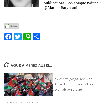
publications. Son compte twitter. :
@MariamBarghouti
Facebook
Twitter
WhatsApp
Partager
VOUS AIMEREZ AUSSI...
La
« contre-proposition »
de
l’AP facilite sa collaboration
coloniale avec Israël
« Jérusalem est une ligne