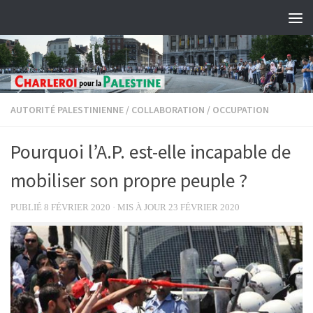
Skip to content
AUTORITÉ PALESTINIENNE
/
COLLABORATION
/
OCCUPATION
Pourquoi l’A.P. est-elle incapable de
mobiliser son propre peuple ?
PUBLIÉ
8 FÉVRIER 2020
· MIS À JOUR
23 FÉVRIER 2020