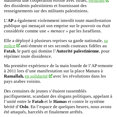
maintenu une coopération étroite avec Israël,
torturant
des dissidents palestiniens et fournissant des
renseignements sur des militants palestiniens.
L’
AP
a également violemment interdit toute manifestation
publique qui menaçait son emprise sur le pouvoir ou était
considérée comme une
« menace »
par les Israéliens.
Elle a déployé à plusieurs reprises sa garde nationale,
sa
police
anti-émeute et ses seconds couteaux fidèles au
Fatah
, le parti qui domine l’
Autorité palestinienne
, pour
réprimer toute dissidence.
Ma première expérience de la main lourde de l’AP remonte
à 2011 lors d’une manifestation sur la place Manara à
Ramallah,
en solidarité
avec les révolutions dans les
pays arabes voisins.
Des centaines de jeunes s’étaient rassemblés
pacifiquement, scandant des slogans politiques, appelant à
l’unité entre le
Fatah
et le
Hamas
et contre le système
hérité d’
Oslo
. En l’espace de quelques heures, nous avons
été attaqués, harcelés et finalement arrêtés.