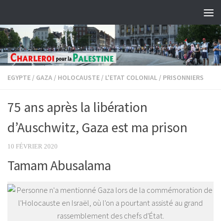
Skip to content
EGYPTE
/
GAZA
/
HOLOCAUSTE
/
L'ETAT COLONIAL
/
PRISONNIERS
75 ans après la libération
d’Auschwitz, Gaza est ma prison
10 FÉVRIER 2020
Tamam Abusalama