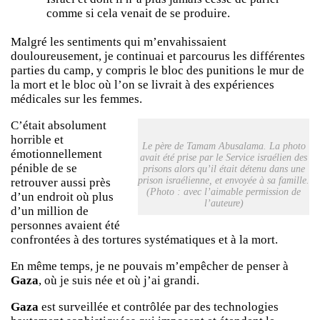
comme si cela venait de se produire.
Malgré les sentiments qui m’envahissaient
douloureusement, je continuai et parcourus les différentes
parties du camp, y compris le bloc des punitions le mur de
la mort et le bloc où l’on se livrait à des expériences
médicales sur les femmes.
C’était absolument
horrible et
Le père de Tamam Abusalama. La photo
émotionnellement
avait été prise par le Service israélien des
pénible de se
prisons alors qu’il était détenu dans une
prison israélienne, et envoyée à sa famille.
retrouver aussi près
(Photo : avec l’aimable permission de
d’un endroit où plus
l’auteure)
d’un million de
personnes avaient été
confrontées à des tortures systématiques et à la mort.
En même temps, je ne pouvais m’empêcher de penser à
Gaza
, où je suis née et où j’ai grandi.
Gaza
est surveillée et contrôlée par des technologies