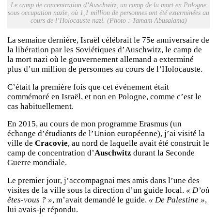
Le camp de concentration d’Auschwitz, un camp de la mort en Pologne
sous occupation nazie, où 1,1 million de personnes ont été exterminées au
cours de l’Holocauste nazi. (Photo : Tamam Abusalama)
La semaine dernière, Israël célébrait le 75e anniversaire de
la libération par les Soviétiques d’Auschwitz, le camp de
la mort nazi où le gouvernement allemand a exterminé
plus d’un million de personnes au cours de l’Holocauste.
C’était la première fois que cet événement était
commémoré en Israël, et non en Pologne, comme c’est le
cas habituellement.
En 2015, au cours de mon programme Erasmus (un
échange d’étudiants de l’Union européenne), j’ai visité la
ville de
Cracovie
, au nord de laquelle avait été construit le
camp de concentration d’
Auschwitz
durant la Seconde
Guerre mondiale.
Le premier jour, j’accompagnai mes amis dans l’une des
visites de la ville sous la direction d’un guide local.
« D’où
êtes-vous ? »
, m’avait demandé le guide.
« De Palestine »
,
lui avais-je répondu.