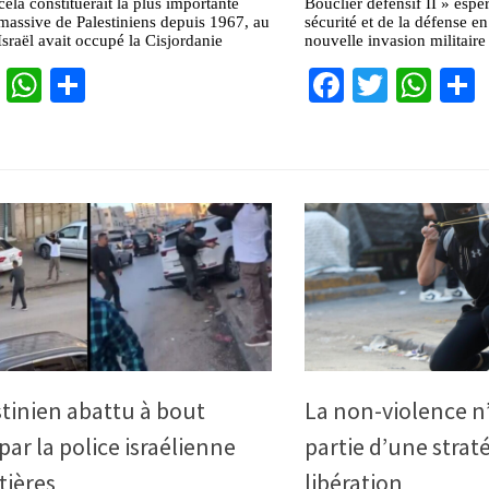
 cela constituerait la plus importante
Bouclier défensif II » espère
massive de Palestiniens depuis 1967, au
sécurité et de la défense e
raël avait occupé la Cisjordanie
nouvelle invasion militaire
cebook
Twitter
WhatsApp
Partager
Facebook
Twitter
Wha
tinien abattu à bout
La non-violence n
par la police israélienne
partie d’une strat
tières
libération