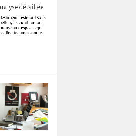
analyse détaillée
estiniens resteront sous
aélien, ils continueront
de nouveaux espaces qui
r collectivement « nous
tsApp
Partager