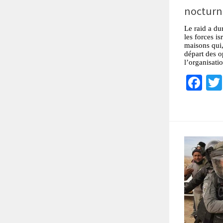
nocturn
Le raid a du
les forces i
maisons qui, 
départ des 
l’organisati
Fa