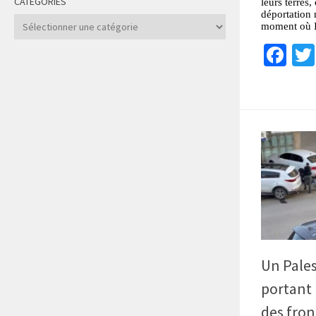
CATÉGORIES
leurs terres,
déportation 
Catégories
moment où Is
Fa
Un Pales
portant 
des fron