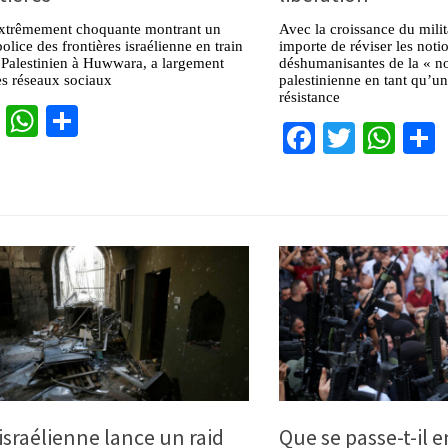
xtrêmement choquante montrant un
Avec la croissance du milit
olice des frontières israélienne en train
importe de réviser les noti
 Palestinien à Huwwara, a largement
déshumanisantes de la « n
les réseaux sociaux
palestinienne en tant qu’u
résistance
cebook
Twitter
WhatsApp
Partager
Facebook
Twitter
Wha
israélienne lance un raid
Que se passe-t-il