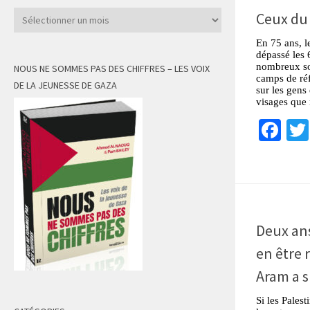
Archives
Ceux d
En 75 ans, l
dépassé les 
nombreux so
NOUS NE SOMMES PAS DES CHIFFRES – LES VOIX
camps de réf
DE LA JEUNESSE DE GAZA
sur les gens 
visages que 
Fa
Deux ans
en être 
Aram a s
Si les Pales