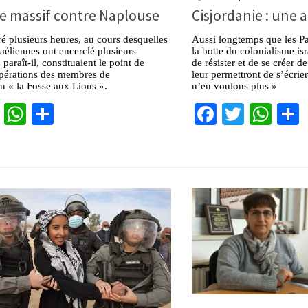
e massif contre Naplouse
Cisjordanie : une 
ré plusieurs heures, au cours desquelles
Aussi longtemps que les Pal
sraéliennes ont encerclé plusieurs
la botte du colonialisme isr
paraît-il, constituaient le point de
de résister et de se créer 
opérations des membres de
leur permettront de s’écrie
on « la Fosse aux Lions ».
n’en voulons plus »
cebook
Twitter
WhatsApp
Partager
Facebook
Twitter
Wha