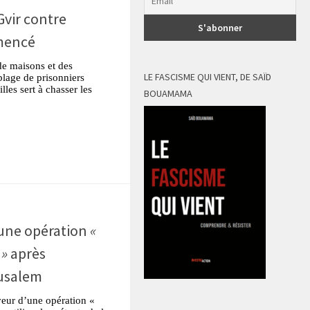
Gvir contre
mencé
de maisons et des
LE FASCISME QUI VIENT, DE SAÏD
iblage de prisonniers
lles sert à chasser les
BOUAMAMA
tsApp
Partager
 une opération
«
 »
après
rusalem
veur d’une opération «