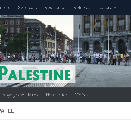
nniers
Syndicats
Résistance
Réfugiés
Culture
Voyages solidaires
Newsletter
Vidéos
PATEL