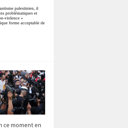
antisme palestinien, il
ons problématiques et
on-violence »
nique forme acceptable de
tsApp
Partager
 en ce moment en