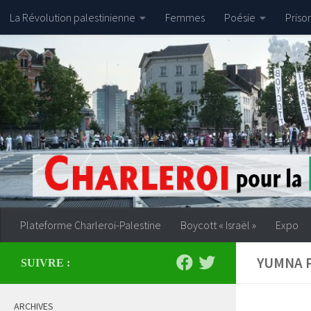
La Révolution palestinienne
Femmes
Poésie
Priso
Skip to content
Plateforme Charleroi-Palestine
Boycott « Israël »
Expo
YUMNA 
SUIVRE :
ARCHIVES