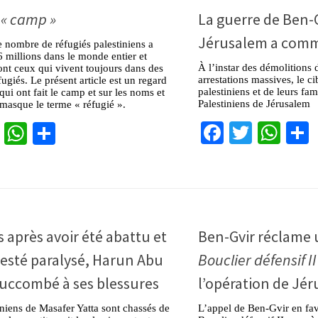
u
« camp »
La guerre de Ben-
Jérusalem a com
e nombre de réfugiés palestiniens a
6 millions dans le monde entier et
À l’instar des démolitions 
nt ceux qui vivent toujours dans des
arrestations massives, le c
ugiés. Le présent article est un regard
palestiniens et de leurs fami
qui ont fait le camp et sur les noms et
Palestiniens de Jérusalem
masque le terme « réfugié ».
Facebook
Twitter
Wha
cebook
Twitter
WhatsApp
Partager
 après avoir été abattu et
Ben-Gvir réclame
resté paralysé, Harun Abu
Bouclier défensif II
uccombé à ses blessures
l’opération de Jé
tiniens de Masafer Yatta sont chassés de
L’appel de Ben-Gvir en fa